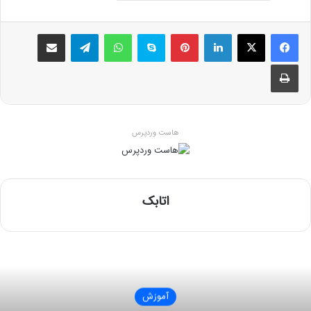
فیسبوک
ایکس
لینکداین
پینتریست
اسکایپ
واتس آپ
تلگرام
اشتراک گذاری با ایمیل
چاپ
هاست وردپرس
اتابک
آموزش