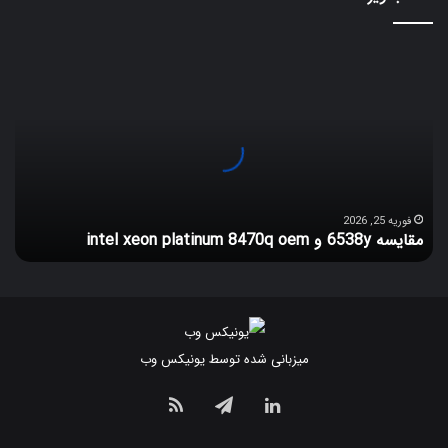
مقایسه
6538y
و
intel
xeon
platinum
8470q
oem
فوریه 25, 2026
مقایسه 6538y و intel xeon platinum 8470q oem
میزبانی شده توسط یونیکس وب
لینکداین
تلگرام
خوراک