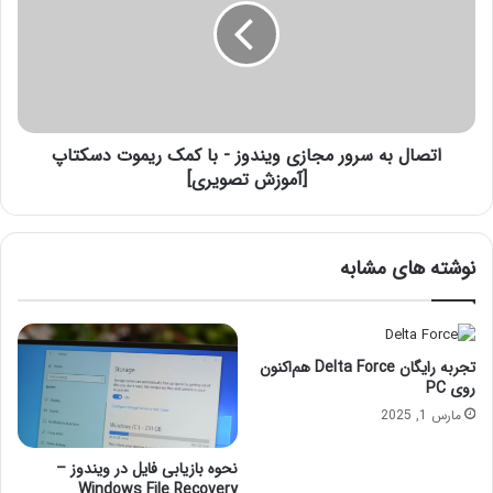
ی
ا
ا
ل
ب
ه
س
ر
اتصال به سرور مجازی ویندوز - با کمک ریموت دسکتاپ
و
ر
[آموزش تصویری]
م
ج
ا
نوشته های مشابه
ز
ی
و
ی
ن
تجربه رایگان Delta Force هم‌اکنون
د
روی PC
و
مارس 1, 2025
ز
-
نحوه بازیابی فایل در ویندوز –
ب
Windows File Recovery