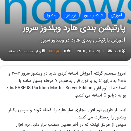
آموزش
شبکه و سرور
نرم افزار
ویندوز
پارتیشن بندی هارد ویندوز سرور
آموزش پارتیشن بندی هارد در ویندوز سرور
اتابک
ارسال
ژانویه 10, 2018
0
803
زمان مطالعه یک دقیقه
به
ایمیل
امروز تصمیم گرفتم آموزش اضافه کردن هارد در ویندوز سرور ۲۰۰۳ و
۲۰۰۸ به درایو C رو براتون قرار بدهم،در ۷ مرحله بسیار ساده با
استفاده از نرم افزار EASEUS Partition Master Server Edition هارد
رو به درایو C اضافه می کنیم.
ابتدا از طریق نرم افزار مجازی ساز هارد را اضافه کرده و سپس یکبار
ویندوز را ریستارت می کنید.
سپس از طریق لینک که در آخر همین مطلب قرار دارد، نرم افزار