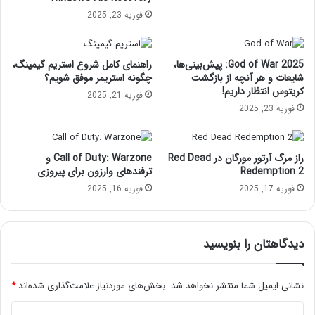
ا
فوریه 23, 2025
ک
م
ک
God of War 2025: پیش‌بینی‌ها،
راهنمای کامل شروع استریم گیمینگ،
ر
شایعات و هر آنچه از بازگشت
چگونه استریمر موفق شویم؟
ی
کریتوس انتظار داریم!
م
فوریه 21, 2025
و
فوریه 23, 2025
ت
د
س
راز مرگ آرتور مورگان در Red Dead
Call of Duty: Warzone و
ک
Redemption 2
ترفندهای وارزون برای پیروزی
ت
فوریه 17, 2025
فوریه 16, 2025
ا
پ
[
آ
دیدگاهتان را بنویسید
م
و
نشانی ایمیل شما منتشر نخواهد شد.
بخش‌های موردنیاز علامت‌گذاری شده‌اند
*
ز
ش
د