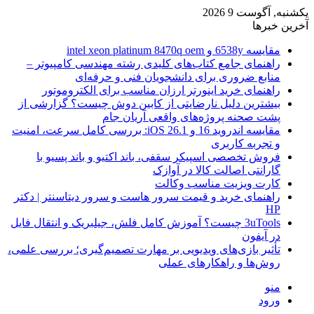
یکشنبه, آگوست 9 2026
آخرین خبرها
مقایسه 6538y و intel xeon platinum 8470q oem
راهنمای جامع کتاب‌های کلیدی رشته مهندسی کامپیوتر –
منابع ضروری برای دانشجویان فنی و حرفه‌ای
راهنمای خرید اینورتر ارزان مناسب برای الکتروموتور
بیشترین دلیل نارضایتی از کابین دوش چیست؟ گزارشی از
پشت صحنه پروژه‌های واقعی آریان جام
مقایسه اندروید 16 و iOS 26.1: بررسی کامل سرعت، امنیت
و تجربه کاربری
فروش تخصصی اسپیکر سقفی، باند اکتیو و باند پسیو با
گارانتی اصالت کالا در آوازک
کارت ویزیت مناسب وکالت
راهنمای خرید و قیمت سرور هاست و سرور دیتاسنتر | دکتر
HP
3uTools چیست؟ آموزش کامل فلش، جیلبریک و انتقال فایل
در آیفون
تأثیر بازی‌های ویدیویی بر مهارت تصمیم‌گیری؛ بررسی علمی،
روش‌ها و راهکارهای عملی
منو
ورود