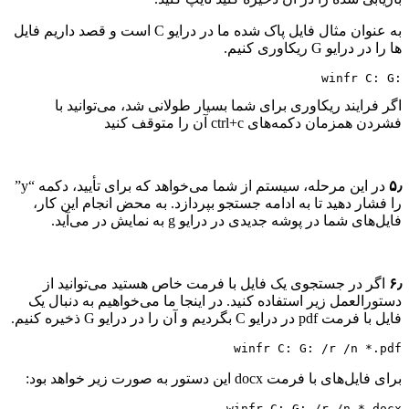
به عنوان مثال فایل پاک شده ما در درایو C است و قصد داریم فایل
ها را در درایو G ریکاوری کنیم.
:winfr C: G
اگر فرایند ریکاوری برای شما بسیار طولانی شد، می‌توانید با
فشردن همزمان دکمه‌های ctrl+c آن را متوقف کنید
۵٫
در این مرحله، سیستم از شما می‌خواهد که برای تأیید، دکمه “y”
را فشار دهید تا به ادامه جستجو بپردازد. به محض انجام این کار،
فایل‌های شما در پوشه جدیدی در درایو g به نمایش در می‌آید.
۶٫
اگر در جستجوی یک فایل با فرمت خاص هستید می‌توانید از
دستورالعمل زیر استفاده کنید. در اینجا ما می‌خواهیم به دنبال یک
فایل با فرمت pdf در درایو C بگردیم و آن را در درایو G ذخیره کنیم.
winfr C: G: /r /n *.pdf
برای فایل‌های با فرمت docx این دستور به صورت زیر خواهد بود:
winfr C: G: /r /n *.docx