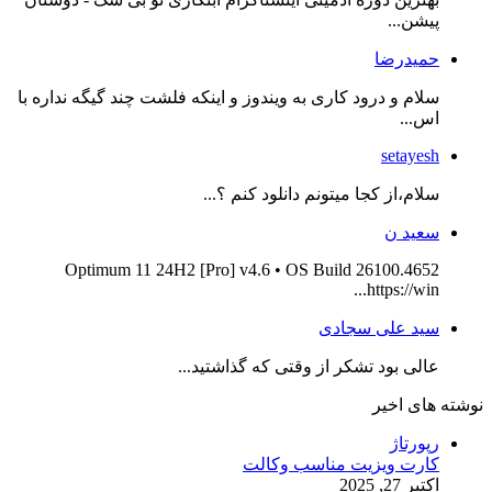
پیشن...
حمیدرضا
سلام و درود کاری به ویندوز و اینکه فلشت چند گیگه نداره با
اس...
setayesh
سلام،از کجا میتونم دانلود کنم ؟...
سعید ن
Optimum 11 24H2 [Pro] v4.6 • OS Build 26100.4652
https://win...
سید علی سجادی
عالی بود تشکر از وقتی که گذاشتید...
نوشته های اخیر
رپورتاژ
کارت ویزیت مناسب وکالت
اکتبر 27, 2025