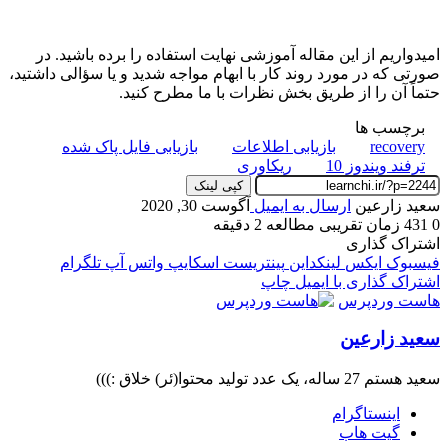
امیدواریم از این مقاله آموزشی نهایت استفاده را برده باشید. در
صورتی که در مورد روند کار با ابهام مواجه شدید و یا سؤالی داشتید،
حتماً آن را از طریق بخش نظرات با ما مطرح کنید.
برچسب ها
recovery
بازیابی اطلاعات
بازیابی فایل پاک شده
ترفند ویندوز 10
ریکاوری
کپی لینک
سعید زارعین
ارسال به ایمیل
آگوست 30, 2020
0
431
زمان تقریبی مطالعه 2 دقیقه
اشتراک گذاری
فیسبوک
ایکس
لینکداین
پینتریست
اسکایپ
واتس آپ
تلگرام
اشتراک گذاری با ایمیل
چاپ
هاست وردپرس
سعید زارعین
سعید هستم 27 ساله، یک عدد تولید محتوا(ئر) خلاق :)))
اینستاگرام
گیت ‌هاب