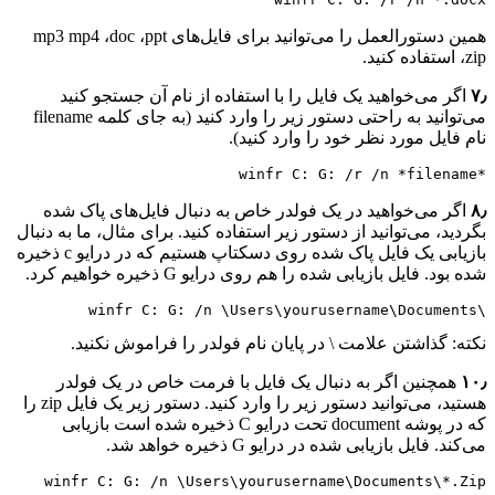
همین دستورالعمل را می‌توانید برای فایل‌های mp3 mp4 ،doc ،ppt
،zip استفاده کنید.
۷٫
اگر می‌خواهید یک فایل را با استفاده از نام آن جستجو کنید
می‌توانید به راحتی دستور زیر را وارد کنید (به جای کلمه filename
نام فایل مورد نظر خود را وارد کنید).
*winfr C: G: /r /n *filename
۸٫
اگر می‌خواهید در یک فولدر خاص به دنبال فایل‌های پاک شده
بگردید، می‌توانید از دستور زیر استفاده کنید. برای مثال، ما به دنبال
بازیابی یک فایل پاک شده روی دسکتاپ هستیم که در درایو c ذخیره
شده بود. فایل بازیابی شده را هم روی درایو G ذخیره خواهیم کرد.
\winfr C: G: /n \Users\yourusername\Documents
نکته: گذاشتن علامت \ در پایان نام فولدر را فراموش نکنید.
۱۰٫
همچنین اگر به دنبال یک فایل با فرمت خاص در یک فولدر
هستید، می‌توانید دستور زیر را وارد کنید. دستور زیر یک فایل zip را
که در پوشه document تحت درایو C ذخیره شده است بازیابی
می‌کند. فایل بازیابی شده در درایو G ذخیره خواهد شد.
winfr C: G: /n \Users\yourusername\Documents\*.Zip