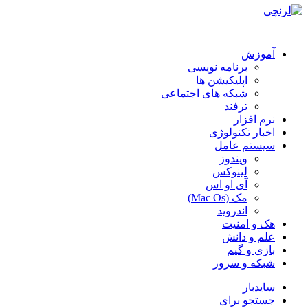
آموزش
برنامه نویسی
اپلیکیشن ها
شبکه های اجتماعی
ترفند
نرم افزار
اخبار تکنولوژی
سیستم عامل
ویندوز
لینوکس
آی او اس
مک (Mac Os)
اندروید
هک و امنیت
علم و دانش
بازی و گیم
شبکه و سرور
سایدبار
جستجو برای