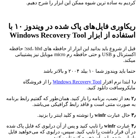
کردیم به ساده ترین شیوه ممکن این ابزار را شرح دهیم.
ریکاوری فایل‌های پاک شده در ویندوز ۱۰ با
استفاده از ابزار Windows Recovery Tool
قبل از شروع باید بدانید این ابزار از حافظه های ssd، hhd؛ حافظه
اکسترنال و USB و حتی حافظه رم micro موبایل نیز پشتیبانی
میکند.
حتما باید ویندوز شما ۱۰ بیلد ۲۰۰۴ و بالاتر باشد
۱٫
ابتدا نرم افزار
Windows Recovery Tool
را از فروشگاه
مایکروسافت دانلود کنید.
۲٫
بعد از نصب، برنامه را باز کنید. همان‌طور که گفتیم رابط برنامه
به صورت متنی است و فاقد رابط گرافیکی می‌باشد.
۳٫
حال عبارت
winfr
را نوشته و کلید اینتر را بزنید.
۴٫
عبارت
winfr
را تایپ کنید و پس از آن درایوی که فایل پاک شده
در آن قرار داشت را تایپ کنید. سپس، درایوی که می‌خواهید فایل
بازیابی شده را در آن ذخیره کنید تایپ کنید.