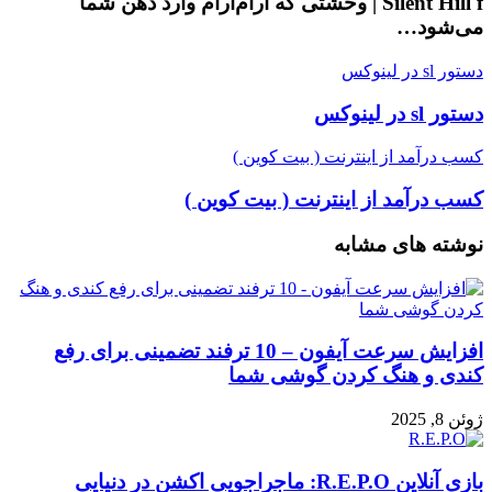
Silent Hill f | وحشتی که آرام‌آرام وارد ذهن شما
می‌شود…
دستور sl در لینوکس
دستور sl در لینوکس
کسب درآمد از اینترنت ( بیت کوین )
کسب درآمد از اینترنت ( بیت کوین )
نوشته های مشابه
افزایش سرعت آیفون – 10 ترفند تضمینی برای رفع
کندی و هنگ کردن گوشی شما
ژوئن 8, 2025
بازی آنلاین R.E.P.O: ماجراجویی اکشن در دنیایی