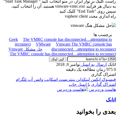
راست کلیک بر نوار ابزار، در منو انتخاب کنید ”
Start Task Manager
”
به دنبال هر فرآیند vmware-vmrc.exe هستید. آن را انتخاب کنید،
سپس روی “End Task” کلیک کنید
راه اندازی مجدد
vsphere client
برچسب ها
Geek
The VMRC console has disconnected…attempting to
reconnect
VMware
Vmware The VMRC console has
disconnected…attempting to reconnect
حل مشکل Vmware
The VMRC console has disconnected…attempting to reconnect
کپی لینک
اتابک
ارسال به ایمیل
نوامبر 9, 2018
0
975
زمان مطالعه یک دقیقه
اشتراک گذاری
فیسبوک
ایکس
لینکداین
پینتریست
اسکایپ
واتس آپ
تلگرام
اشتراک گذاری با ایمیل
چاپ
هاست وردپرس
اتابک
بعدی را بخوانید