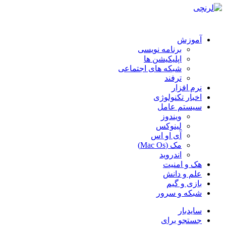
آموزش
برنامه نویسی
اپلیکیشن ها
شبکه های اجتماعی
ترفند
نرم افزار
اخبار تکنولوژی
سیستم عامل
ویندوز
لینوکس
آی او اس
مک (Mac Os)
اندروید
هک و امنیت
علم و دانش
بازی و گیم
شبکه و سرور
سایدبار
جستجو برای