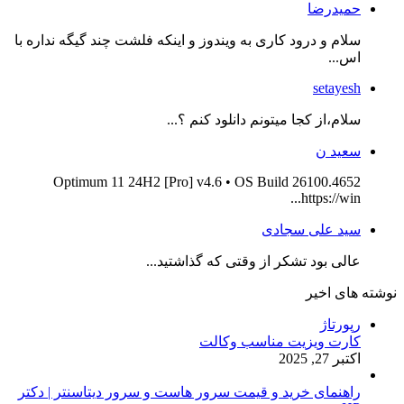
حمیدرضا
سلام و درود کاری به ویندوز و اینکه فلشت چند گیگه نداره با
اس...
setayesh
سلام،از کجا میتونم دانلود کنم ؟...
سعید ن
Optimum 11 24H2 [Pro] v4.6 • OS Build 26100.4652
https://win...
سید علی سجادی
عالی بود تشکر از وقتی که گذاشتید...
نوشته های اخیر
رپورتاژ
کارت ویزیت مناسب وکالت
اکتبر 27, 2025
راهنمای خرید و قیمت سرور هاست و سرور دیتاسنتر | دکتر