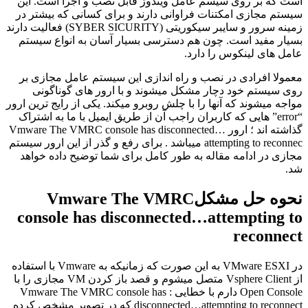
است که بر روی سیسم عامل ویندوز قابل نصب و اجرا است. این
سیستم مجازی امکتنات فراوانی دارند و برای کسانی که بیشتر در
زمینه سرور و سایبر سیکوریتی (SYBER SICURITY) فعالیت دارند
بسیار مفید است. چون هم دسترسی بسیار آسان به انواع سیستم
عامل های لینکوس را دارد.
معمولا افرادی در نصب و راه اندازی این سیستم عامل مجازی بر
روی سیستم خود دچار مشکل میشوند و با ارور های گوناگونی
مواجه میشوند که آنها را با چلش روبرو میکند. یکی از رایج ترین ارور
“error” هایی که کاربران راجب آن از طریق ایمیل با ما به اشتراک
گذاشته اند ؛ ارور Vmware The VMRC console has disconnected…
attempting to reconnec میباشد . برای رفع و گذر از این ارور سیستم
مجازی در ادامه مقاله به طور کامل برای شما توضیح داده خواهد
شد.
نحوه حل مشکلVmware The VMRC
console has disconnected…attempting to
reconnect
در VMware ESXI به این صورت که زمانیکه به Vmware با استفاده
از Vsphere Client متصل میشوم و قصد باز کردن VM مجازی را با
Open Console دارم با خطایی : Vmware The VMRC console has
disconnected…attempting to reconnect که در تصویر مشخص کرده