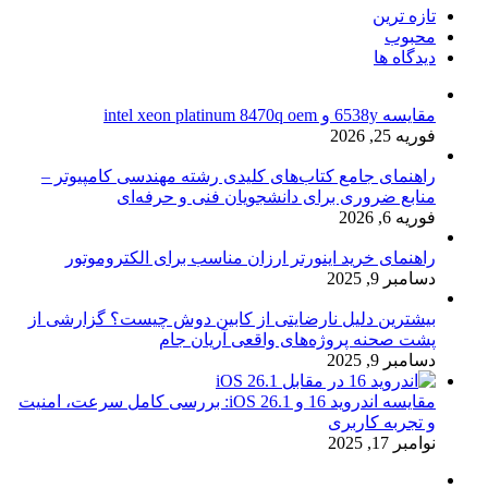
تازه ترین
محبوب
دیدگاه ها
مقایسه 6538y و intel xeon platinum 8470q oem
فوریه 25, 2026
راهنمای جامع کتاب‌های کلیدی رشته مهندسی کامپیوتر –
منابع ضروری برای دانشجویان فنی و حرفه‌ای
فوریه 6, 2026
راهنمای خرید اینورتر ارزان مناسب برای الکتروموتور
دسامبر 9, 2025
بیشترین دلیل نارضایتی از کابین دوش چیست؟ گزارشی از
پشت صحنه پروژه‌های واقعی آریان جام
دسامبر 9, 2025
مقایسه اندروید 16 و iOS 26.1: بررسی کامل سرعت، امنیت
و تجربه کاربری
نوامبر 17, 2025