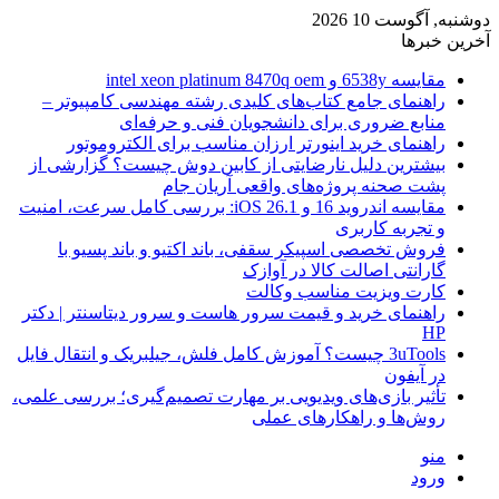
دوشنبه, آگوست 10 2026
آخرین خبرها
مقایسه 6538y و intel xeon platinum 8470q oem
راهنمای جامع کتاب‌های کلیدی رشته مهندسی کامپیوتر –
منابع ضروری برای دانشجویان فنی و حرفه‌ای
راهنمای خرید اینورتر ارزان مناسب برای الکتروموتور
بیشترین دلیل نارضایتی از کابین دوش چیست؟ گزارشی از
پشت صحنه پروژه‌های واقعی آریان جام
مقایسه اندروید 16 و iOS 26.1: بررسی کامل سرعت، امنیت
و تجربه کاربری
فروش تخصصی اسپیکر سقفی، باند اکتیو و باند پسیو با
گارانتی اصالت کالا در آوازک
کارت ویزیت مناسب وکالت
راهنمای خرید و قیمت سرور هاست و سرور دیتاسنتر | دکتر
HP
3uTools چیست؟ آموزش کامل فلش، جیلبریک و انتقال فایل
در آیفون
تأثیر بازی‌های ویدیویی بر مهارت تصمیم‌گیری؛ بررسی علمی،
روش‌ها و راهکارهای عملی
منو
ورود