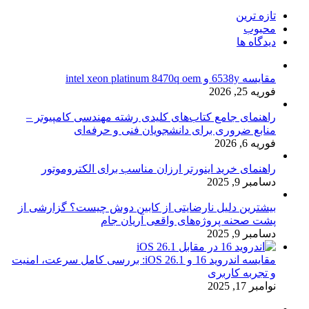
تازه ترین
محبوب
دیدگاه ها
مقایسه 6538y و intel xeon platinum 8470q oem
فوریه 25, 2026
راهنمای جامع کتاب‌های کلیدی رشته مهندسی کامپیوتر –
منابع ضروری برای دانشجویان فنی و حرفه‌ای
فوریه 6, 2026
راهنمای خرید اینورتر ارزان مناسب برای الکتروموتور
دسامبر 9, 2025
بیشترین دلیل نارضایتی از کابین دوش چیست؟ گزارشی از
پشت صحنه پروژه‌های واقعی آریان جام
دسامبر 9, 2025
مقایسه اندروید 16 و iOS 26.1: بررسی کامل سرعت، امنیت
و تجربه کاربری
نوامبر 17, 2025