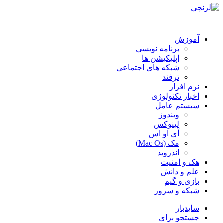
آموزش
برنامه نویسی
اپلیکیشن ها
شبکه های اجتماعی
ترفند
نرم افزار
اخبار تکنولوژی
سیستم عامل
ویندوز
لینوکس
آی او اس
مک (Mac Os)
اندروید
هک و امنیت
علم و دانش
بازی و گیم
شبکه و سرور
سایدبار
جستجو برای