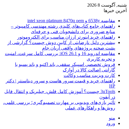
شنبه, آگوست 8 2026
آخرین خبرها
مقایسه 6538y و intel xeon platinum 8470q oem
راهنمای جامع کتاب‌های کلیدی رشته مهندسی کامپیوتر –
منابع ضروری برای دانشجویان فنی و حرفه‌ای
راهنمای خرید اینورتر ارزان مناسب برای الکتروموتور
بیشترین دلیل نارضایتی از کابین دوش چیست؟ گزارشی از
پشت صحنه پروژه‌های واقعی آریان جام
مقایسه اندروید 16 و iOS 26.1: بررسی کامل سرعت، امنیت
و تجربه کاربری
فروش تخصصی اسپیکر سقفی، باند اکتیو و باند پسیو با
گارانتی اصالت کالا در آوازک
کارت ویزیت مناسب وکالت
راهنمای خرید و قیمت سرور هاست و سرور دیتاسنتر | دکتر
HP
3uTools چیست؟ آموزش کامل فلش، جیلبریک و انتقال فایل
در آیفون
تأثیر بازی‌های ویدیویی بر مهارت تصمیم‌گیری؛ بررسی علمی،
روش‌ها و راهکارهای عملی
منو
ورود