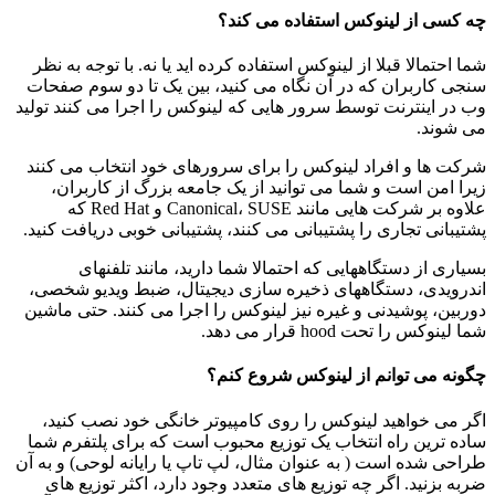
چه کسی از لینوکس استفاده می کند؟
شما احتمالا قبلا از لینوکس استفاده کرده اید یا نه.
با توجه به نظر
سنجی کاربران که در آن نگاه می کنید، بین یک تا دو سوم صفحات
وب در اینترنت توسط سرور هایی که لینوکس را اجرا می کنند تولید
می شوند.
شرکت ها و افراد لینوکس را برای سرورهای خود انتخاب می کنند
زیرا امن است و شما می توانید از یک جامعه بزرگ از کاربران،
علاوه بر شرکت هایی مانند Canonical، SUSE و Red Hat که
پشتیبانی تجاری را پشتیبانی می کنند، پشتیبانی خوبی دریافت کنید.
بسیاری از دستگاههایی که احتمالا شما دارید، مانند تلفنهای
اندرویدی، دستگاههای ذخیره سازی دیجیتال، ضبط ویدیو شخصی،
دوربین، پوشیدنی و غیره نیز لینوکس را اجرا می کنند.
حتی ماشین
شما لینوکس را تحت hood قرار می دهد.
چگونه می توانم از لینوکس شروع کنم؟
اگر می خواهید لینوکس را روی کامپیوتر خانگی خود نصب کنید،
ساده ترین راه انتخاب یک توزیع محبوب است که برای پلتفرم شما
طراحی شده است (
به عنوان مثال، لپ تاپ یا رایانه لوحی) و به آن
ضربه بزنید.
اگر چه توزیع های متعدد وجود دارد، اکثر توزیع های