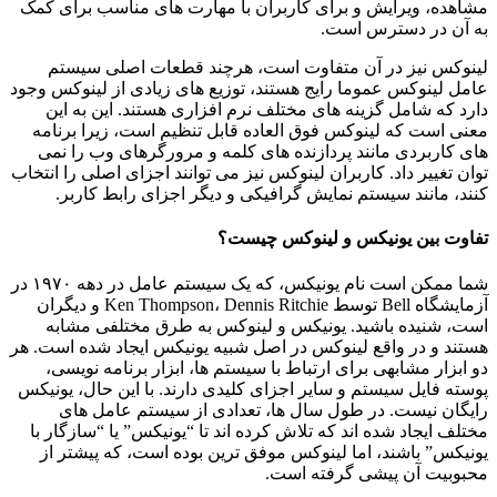
مشاهده، ویرایش و برای کاربران با مهارت های مناسب برای کمک
به آن در دسترس است.
لینوکس نیز در آن متفاوت است، هرچند قطعات اصلی سیستم
عامل لینوکس عموما رایج هستند، توزیع های زیادی از لینوکس وجود
دارد که شامل گزینه های مختلف نرم افزاری هستند. این به این
معنی است که لینوکس فوق العاده قابل تنظیم است، زیرا برنامه
های کاربردی مانند پردازنده های کلمه و مرورگرهای وب را نمی
توان تغییر داد.
کاربران لینوکس نیز می توانند اجزای اصلی را انتخاب
کنند، مانند سیستم نمایش گرافیکی و دیگر اجزای رابط کاربر.
تفاوت بین یونیکس و لینوکس چیست؟
شما ممکن است نام یونیکس، که یک سیستم عامل در دهه ۱۹۷۰ در
آزمایشگاه Bell توسط Ken Thompson، Dennis Ritchie و دیگران
است، شنیده باشید. یونیکس و لینوکس به طرق مختلفی مشابه
هستند و در واقع لینوکس در اصل شبیه یونیکس ایجاد شده است. هر
دو ابزار مشابهی برای ارتباط با سیستم ها، ابزار برنامه نویسی،
پوسته فایل سیستم و سایر اجزای کلیدی دارند. با این حال، یونیکس
رایگان نیست.
در طول سال ها، تعدادی از سیستم عامل های
مختلف ایجاد شده اند که تلاش کرده اند تا “یونیکس” یا “سازگار با
یونیکس” باشند، اما لینوکس موفق ترین بوده است، که پیشتر از
محبوبیت آن پیشی گرفته است.