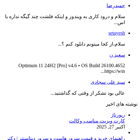
حمیدرضا
سلام و درود کاری به ویندوز و اینکه فلشت چند گیگه نداره با
اس...
setayesh
سلام،از کجا میتونم دانلود کنم ؟...
سعید ن
Optimum 11 24H2 [Pro] v4.6 • OS Build 26100.4652
https://win...
سید علی سجادی
عالی بود تشکر از وقتی که گذاشتید...
نوشته های اخیر
رپورتاژ
کارت ویزیت مناسب وکالت
اکتبر 27, 2025
راهنمای خرید و قیمت سرور هاست و سرور دیتاسنتر | دکتر