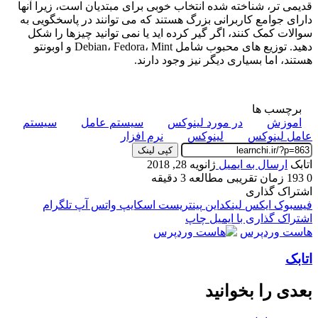
قدیمی تر، شناخته شده انتخاب خوبی برای مبتدیان است، زیرا آنها
دارای جوامع کاربرانی بزرگ هستند که می توانند در پاسخگویی به
سوالات کمک کنند، اگر گیر کرده اید یا نمی توانید چیزها را شکل
دهید.
توزیع های محبوب شامل Debian، Fedora، Mint و اوبونتو
هستند، اما بسیاری دیگر نیز وجود دارند.
برچسب ها
اموزش
در مورد لینوکس
سیستم عامل
سیستم
عامل لینوکس
لینوکس
نرم افزار
کپی لینک
اتابک
ارسال به ایمیل
ژانویه 28, 2018
0
193
زمان تقریبی مطالعه 3 دقیقه
اشتراک گذاری
فیسبوک
ایکس
لینکداین
پینتریست
اسکایپ
واتس آپ
تلگرام
اشتراک گذاری با ایمیل
چاپ
هاست وردپرس
اتابک
بعدی را بخوانید