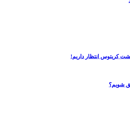
فق شویم؟