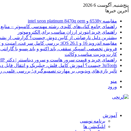
پنج‌شنبه, آگوست 6 2026
آخرین خبرها
مقایسه 6538y و intel xeon platinum 8470q oem
راهنمای جامع کتاب‌های کلیدی رشته مهندسی کامپیوتر – منابع
راهنمای خرید اینورتر ارزان مناسب برای الکتروموتور
بیشترین دلیل نارضایتی از کابین دوش چیست؟ گزارشی از پشت
مقایسه اندروید 16 و iOS 26.1: بررسی کامل سرعت، امنیت و تجربه کاربری
فروش تخصصی اسپیکر سقفی، باند اکتیو و باند پسیو با گارانتی 
کارت ویزیت مناسب وکالت
راهنمای خرید و قیمت سرور هاست و سرور دیتاسنتر | دکتر HP
3uTools چیست؟ آموزش کامل فلش، جیلبریک و انتقال فایل در آیفون
تأثیر بازی‌های ویدیویی بر مهارت تصمیم‌گیری؛ بررسی علمی، 
منو
ورود
آموزش
برنامه نویسی
اپلیکیشن ها