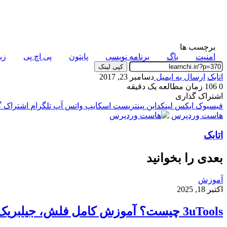
برچسب ها
امنیت
باگ
برنامه نویسی
پایتون
پی اچ پی
زب
کپی لینک
اتابک
ارسال به ایمیل
دسامبر 23, 2017
0
106
زمان مطالعه یک دقیقه
اشتراک گذاری
فیسبوک
ایکس
لینکداین
پینتریست
اسکایپ
واتس آپ
تلگرام
اشتراک گذ
هاست وردپرس
اتابک
بعدی را بخوانید
آموزش
اکتبر 18, 2025
3uTools چیست؟ آموزش کامل فلش، جیلبریک و انتقال فایل در آیفون