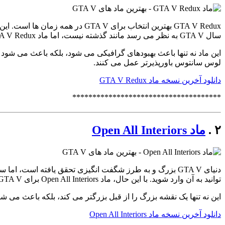
سال GTA V به نظر می رسد مانند گذشته نیست، اما ماد GTA V Redux آن را به خوبی هر بازی مدرن نشان می دهد.
لوس سانتوس باورپذیرتر عمل می کنند.
دانلود آخرین نسخه ماد GTA V Redux
*************************************
۲ .
ماد Open All Interiors
دنیای GTA V بزرگ و به طرز شگفت انگیزی تحقق یافته است، 
توانید به آن وارد شوید. با این حال، ماد Open All Interiors برای GTA V با اجازه ورود به تعداد زیادی از ساختمان های غیرقابل دسترس، همه اینها را تغییر می دهد.
این نه تنها یک نقشه بزرگ را از قبل بزرگتر می کند، بلکه باعث می شود دنیای GTA V حتی همه جانبه تر و واقع ب
دانلود آخرین نسخه ماد Open All Interiors