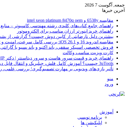
جمعه, آگوست 7 2026
آخرین خبرها
مقایسه 6538y و intel xeon platinum 8470q oem
راهنمای جامع کتاب‌های کلیدی رشته مهندسی کامپیوتر – منابع
راهنمای خرید اینورتر ارزان مناسب برای الکتروموتور
بیشترین دلیل نارضایتی از کابین دوش چیست؟ گزارشی از پشت
مقایسه اندروید 16 و iOS 26.1: بررسی کامل سرعت، امنیت و تجربه کاربری
فروش تخصصی اسپیکر سقفی، باند اکتیو و باند پسیو با گارانتی 
کارت ویزیت مناسب وکالت
راهنمای خرید و قیمت سرور هاست و سرور دیتاسنتر | دکتر HP
3uTools چیست؟ آموزش کامل فلش، جیلبریک و انتقال فایل در آیفون
تأثیر بازی‌های ویدیویی بر مهارت تصمیم‌گیری؛ بررسی علمی، 
منو
ورود
آموزش
برنامه نویسی
اپلیکیشن ها