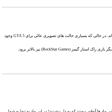
NaturalVision Evulated یک ماد بسیار جاه طلبانه برای GTA V است که قصد دارد گرافیک Grand Theft Auto V را به سطح کاملاً جدیدی برساند. در حالی که بسیاری حالت های تصویری عالی برای GTA 5 وجود
RockStar Ga) نیز بالاتر برود.
 ماد ها آنطور نبودند که به دل بنشینند! در این ماد نه تنها به شما