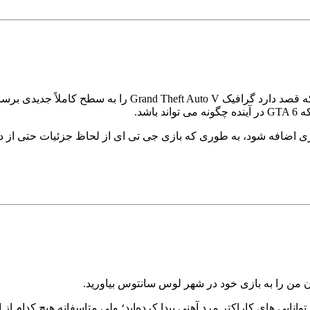
به طوری که بازی جی تی ای از لحاظ جزئیات حتی از دیگر بازی راک استار گیمز (mes
انایی های کاراکتر مرد آهنی پیدا کرده‌اید؛ ولی متاسفانه هیچ کدام از این