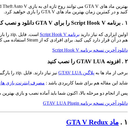
کنید و در کمترین زمان بهترین ماد های GTA V را بازی خواهید کرد.
۱ . برنامه Script Hook V را برای GTA V دانلود و نصب کنید
اولین ابزاری که نیاز دارید
برنامه Script Hook V
است. فایل .zip را بارگیری کنید، سپس آن را باز کرده و پرونده
هم در آن قرار دارد کپی کنید. برای افرادی که از Steam استفاده می کنند، این مورد در آدرس
دانلود آخرین نسخه برنامه Script Hook V
۲ . افزونه GTAV LUA را نصب کنید
برخی از ماد ها به
پلاگین GTAV LUA
نیز نیاز دارند. فایل .zip را بارگیری و باز کنید، سپس پرونده
شاید این مقاله هم برای شما کاربردی باشد :
مصرف اینترنت بازی های 
پس از انجام دو مرحله بالا، اکنون شما باید آماده نصب و بازی بهترین ماد های TA V
دانلود آخرین نسخه برنامه GTAV LUA Plugin
۱ .
ماد GTA V Redux