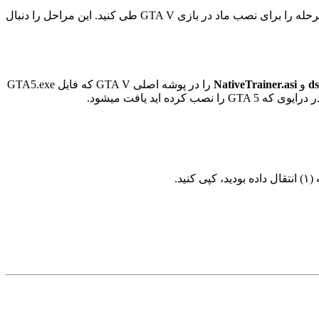
بهترین ماد های GTA V می توانند روح تازه ای به بازی Grand Theft Auto V بدهند، اما شما باید قبل از اینکه بازی را بهینه سازی کنید چندین مرحله را برای نصب ماد در بازی GTA V طی کنید. این مراحل را دنبال
ds
و
NativeTrainer.asi
را در پوشه اصلی GTA V که فایل GTA5.exe
رایوی که GTA 5 را نصب کرده اید یافت میشود.
ید.