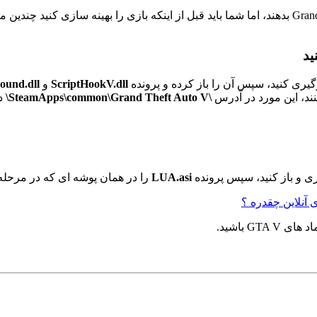
ScriptHookV.dll
و
ound.dll
\SteamApps\common\Grand Theft Auto V\
در د
LUA.asi
را در همان پوشه ای که در مرحله (۱) انتقال داده بودید، کپی کن
آنلاین چقدره ؟
G باشید.