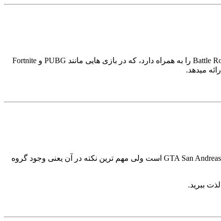
اگر یک ماد GTA V می خواهید که اساساً همه جنبه های بازی را تغییر دهد، پس ماد Complex Control مناسب شماست. این ماد مکانیزم Battle Royale را به همراه دارد، که در بازی هایی مانند PUBG و Fortnite
GTA V هم همانند نسخه قدیمی GTA San Andreas دارای قابلیت های بسیار زیادی است، با این حال که GTA V نسخه بسیار ارتقا یافته تر از GTA San Andreas است ولی مهم ترین نکته در آن یعنی وجود گروه