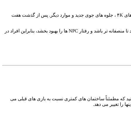
GTA V Redux بهترین انتخاب برای GTA V در همه زمان ها است. این ماد یک تغییرات اساسی گرافیکی را در GTA V ایجاد می کند، با بافت های ۴K ، جلوه های جوی جدید و موارد دیگر. پس از گذشت هفت
این ماد نه تنها باعث بهبودهای گرافیکی می شود، بلکه باعث می شود وسایل نقلیه بهتر هندلینگ شوند ، باگ سیستم پلیس را برطرف می کنند تا منصفانه تر باشد و رفتار NPC ها را بهبود بخشد، بنابراین افراد در
دا کنید که مطمئناً ساختمان های کمتری نسبت به بازی های قبلی می