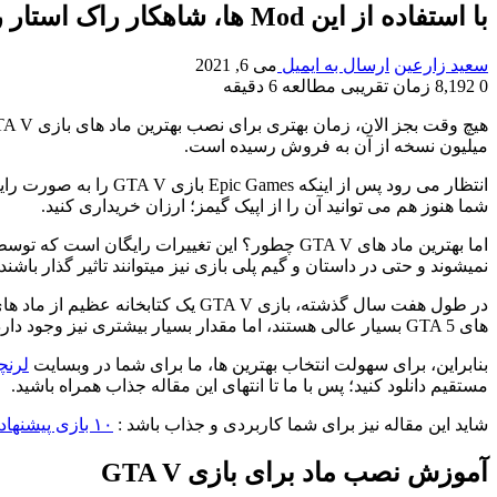
با استفاده از این Mod ها، شاهکار راک استار را بهبود ببخشید
سعید زارعین
ارسال به ایمیل
می 6, 2021
0
8,192
زمان تقریبی مطالعه 6 دقیقه
میلیون نسخه از آن به فروش رسیده است.
انتظار می رود پس از 
شما هنوز هم می توانید آن را از اپیک گیمز؛ ارزان خریداری کنید.
اما بهترین ماد های GTA V چطور؟ این تغییرات را
نمیشوند و حتی در داستان و گیم پلی بازی نیز میتوانند تاثیر گذار باشند و ماموریت 
های GTA 5 بسیار عالی هستند، اما مقدار بسیار بیشتری نیز وجود دارد که متأسفانه خیلی خوب نیستند.
بنابراین، برای سهولت انتخاب بهترین ها، ما برای شما در وبسایت
لرنچ
مستقیم دانلود کنید؛ پس با ما تا انتهای این مقاله جذاب همراه باشید.
شاید این مقاله نیز برای شما کاربردی و جذاب باشد :
۱۰ بازی پیشنهادی برای رم زیر ۲ گیگ
آموزش نصب ماد برای بازی GTA V