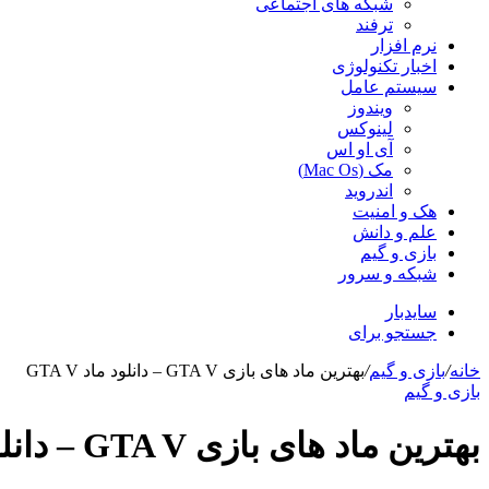
شبکه های اجتماعی
ترفند
نرم افزار
اخبار تکنولوژی
سیستم عامل
ویندوز
لینوکس
آی او اس
مک (Mac Os)
اندروید
هک و امنیت
علم و دانش
بازی و گیم
شبکه و سرور
سایدبار
جستجو برای
خانه
/
بازی و گیم
/
بهترین ماد های بازی GTA V – دانلود ماد GTA V
بازی و گیم
بهترین ماد های بازی GTA V – دانلود ماد GTA V