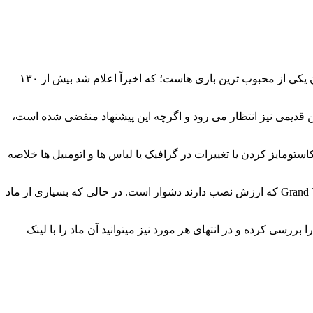
هیچ وقت بجز الان، زمان بهتری برای نصب بهترین ماد های بازی GTA V نبوده است. GTA 5 یا همان GTA V با وجود هفت سال سن، همچنان یکی از محبوب ترین بازی هاست؛ که اخیراً اعلام شد بیش از ۱۳۰
ازیکنان جدید و همچنین قدیمی نیز انتظار می رود و اگرچه این پیشنهاد منقضی شده است،
ها به کاستومایز کردن یا تغییرات در گرافیک یا لباس ها و اتومبیل ها خلاصه
در طول هفت سال گذشته، بازی GTA V یک کتابخانه عظیم از ماد های مختلف ایجاد کرده است، بنابراین یافتن بهترین ماد های Grand Theft Auto V که ارزش نصب دارند دشوار است. در حالی که بسیاری از ماد
اده کرده ایم که هر کدام را بررسی کرده و در انتهای هر مورد نیز میتوانید آن ماد را با لینک