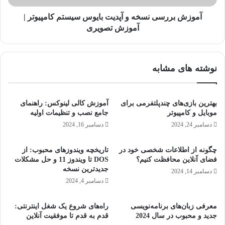
e
س
د
ی
آموزش بررسی نسخه و آپدیت بایوس سیستم کامپیوتر |
ر
ن
آموزش تصویری
آ
س
ی
خ
ف
ه
نوشته های مشابه
و
و
ن
آ
-
پ
آ
د
بهترین بازی‌های چندپلتفرمی برای
آموزش کالی لینوکس: راهنمای
م
ی
موبایل و کامپیوتر
جامع نصب و تنظیمات اولیه
و
ت
دسامبر 24, 2024
دسامبر 16, 2024
ز
ب
ش
ا
چگونه از اطلاعات شخصی خود در
تاریخچه ویندوزهای محبوب: از
ق
ی
فضای آنلاین محافظت کنیم؟
DOS تا ویندوز 11 و حل مشکلات
د
و
جدیدترین نسخه
دسامبر 14, 2024
م
س
دسامبر 4, 2024
ب
س
ه
ی
ق
س
معرفی زبان‌های برنامه‌نویسی
راه‌های شروع یک شغل اینترنتی:
د
جدید و محبوب در سال 2024
قدم به قدم تا موفقیت آنلاین
ت