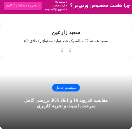
سعید زارعین
سعید هستم 27 ساله، یک عدد تولید محتوا(ئر) خلاق :)))
این
گی
ستا
ت
گرا
‌ها
م
ب
سیستم عامل
مقایسه اندروید 16 و iOS 26.1: بررسی کامل
سرعت، امنیت و تجربه کاربری