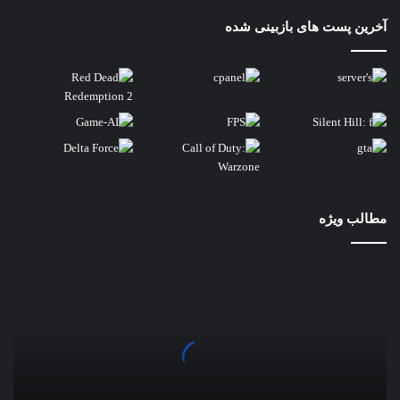
آخرین پست های بازبینی شده
مطالب ویژه
مقایسه
6538y
و
intel
xeon
platinum
8470q