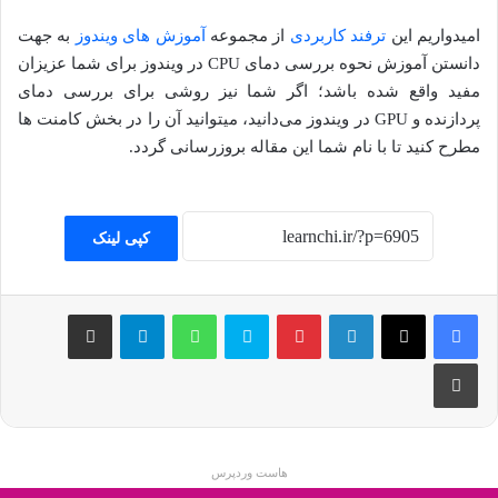
امیدواریم این
ترفند کاربردی
از مجموعه
آموزش های ویندوز
به جهت
دانستن آموزش نحوه بررسی دمای CPU در ویندوز برای شما عزیزان
مفید واقع شده باشد؛ اگر شما نیز روشی برای بررسی دمای
پردازنده و GPU در ویندوز می‌دانید، میتوانید آن را در بخش کامنت ها
مطرح کنید تا با نام شما این مقاله بروزرسانی گردد.
کپی لینک
فیسبوک
ایکس
لینکداین
پینتریست
اسکایپ
واتس آپ
تلگرام
اشتراک گذاری با ایمیل
چاپ
هاست وردپرس