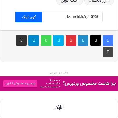
ارز دیجیتال
بیت کوین
کپی لینک
فیسبوک
ایکس
لینکداین
پینتریست
اسکایپ
واتس آپ
تلگرام
اشتراک گذاری با ایمیل
چاپ
هاست وردپرس
اتابک