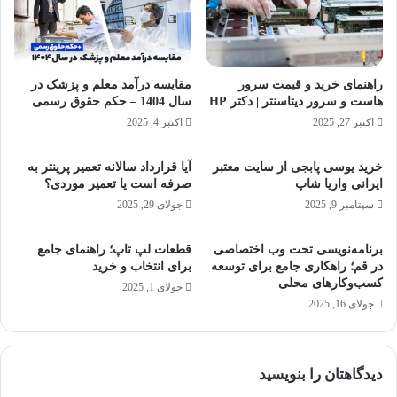
و
ا
آ
ی
ل
د
م
ر
ا
راهنمای خرید و قیمت سرور
مقایسه درآمد معلم و پزشک در
آ
ن
هاست و سرور دیتاسنتر | دکتر HP
سال 1404 – حکم حقوق رسمی
م
ی
اکتبر 27, 2025
اکتبر 4, 2025
د
؟
ز
ک
ا
خرید یوسی پابجی از سایت معتبر
آیا قرارداد سالانه تعمیر پرینتر به
د
ایرانی واریا شاپ
صرفه است یا تعمیر موردی؟
ی
ا
ی
م
سپتامبر 9, 2025
جولای 29, 2025
د
ب
ر
ه
برنامه‌نویسی تحت وب اختصاصی
قطعات لپ تاپ؛ راهنمای جامع
م
ت
در قم؛ راهکاری جامع برای توسعه
برای انتخاب و خرید
ن
ر
کسب‌وکارهای محلی
جولای 1, 2025
ز
ا
جولای 16, 2025
ل
س
ت
؟
دیدگاهتان را بنویسید