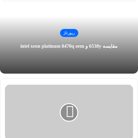
رپورتاژ
مقایسه 6538y و intel xeon platinum 8470q oem
ک
س
ب
و
ک
ا
ر
ه