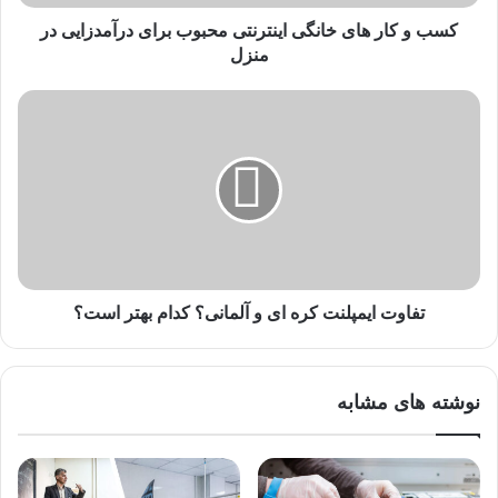
ا
ی
کسب و کار های خانگی اینترنتی محبوب برای درآمدزایی در
خ
منزل
ا
ن
ت
گ
ف
ی
ا
ا
و
ی
ت
ن
ا
ت
ی
ر
م
ن
پ
ت
ل
تفاوت ایمپلنت کره ای و آلمانی؟ کدام بهتر است؟
ی
ن
م
ت
ح
ک
نوشته های مشابه
ب
ر
و
ه
ب
ا
ب
ی
ر