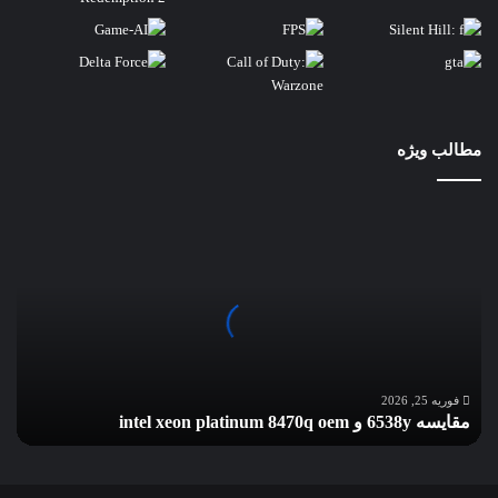
مطالب ویژه
مقایسه
6538y
و
intel
xeon
platinum
8470q
oem
فوریه 25, 2026
مقایسه 6538y و intel xeon platinum 8470q oem