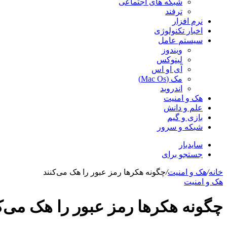
شبکه های اجتماعی
ترفند
نرم افزار
اخبار تکنولوژی
سیستم عامل
ویندوز
لینوکس
آی او اس
مک (Mac Os)
اندروید
هک و امنیت
علم و دانش
بازی و گیم
شبکه و سرور
سایدبار
جستجو برای
خانه
/
هک و امنیت
/
چگونه هکرها رمز عبور را هک می‌کنند
هک و امنیت
چگونه هکرها رمز عبور را هک می‌ک