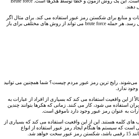
یک حمله brute force که به روش brute force cracking نیز معروف است. حمله Brute Force یک تکنیک ساده و قابل اعتماد برای هک رمز عبور است. این یک روش آزمون و خطا توسط هکرها است. Brute force
 دهند.
 همچنان یک راه موثر و محبوب برای هکرها است. حمله Brute Force تقریباً از تمام ترکیبات و منابع برای شکستن رمز عبور استفاده می کند. برای مثال اگر
سعی کنید از طریق Brute Force یک رمز عبور 4 رقمی پیدا کنید، از 0000 شروع می شود و تا زمانی که رمز عبور صحیح پیدا نشود به 9999 می رسد. هر حمله brute force می تواند از روش های مختلفی برای باز
 می‌شوند. رایج ترین رمز عبور مردم چیست؟ شما همچنین می توانید
جود ندارد.
 از این واقعیت استفاده می کند که بسیاری از افراد از عبارات به
ن استفاده می شود، کار می کنند. زمانی که هکرها بتوانند چندین
ارات به عنوان رمز عبور وجود دارد ناموفق است.
 های کلمه هستند. این از این واقعیت استفاده می کند که بسیاری از
لی است که سیستم ها هنگام ایجاد رمز عبور استفاده از انواع
 شد.