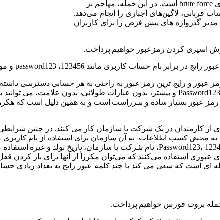
پاشش رمز عبور یا اسپری کردن پسورد نوعی حمله هک با نیروی brute force است. در این حمله، مهاجم بر
قربانی، لاگین‌های اجباری را انجام می‌دهد.
ا مدیر گذرواژه های پیش فرض را برای کاربران
روش اسپری کردن رمزعبور خواهیم پرداخت.
password12 و موارد دیگر استفاده کند. روش پاشش رمز عبور ساده تر است.
رمز عبور و رایج ترین رمز عبور به راحتی به هر حسابی دسترسی داشته 
ساده به نظر برسد و همیشه آن ها را به خاطر بسپارند. 12345، Password123، 9999 و بیشتر، بدو
مز عبور بسیار ساده و سرراست است و به همین دلیل است که هکرها 
 از کارمندان در یک شرکت یا سازمان کار می کنند. در چنین شرایطی، 
ه به محض کسب اطلاعات، به آن سازمان برای استفاده از نام کاربری 
حساب‌های تجاری خود، هکر از نام‌های کاربری و گذرواژه‌هایی مانند Password123، 12345، نا
ای عبوری استفاده می‌کنند که می‌توان مکرراً از آنها برای باز کردن 
 حمله بروت فورس خواهیم پرداخت.