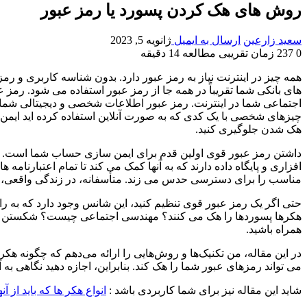
روش های هک کردن پسورد یا رمز عبور
سعید زارعین
ارسال به ایمیل
ژانویه 5, 2023
0
237
زمان تقریبی مطالعه 14 دقیقه
همه چیز در اینترنت نیاز به رمز عبور دارد. بدون شناسه کاربری و رم
های بانکی شما تقریباً در همه جا از رمز عبور استفاده می شود. رم
اجتماعی شما در اینترنت. رمز عبور اطلاعات شخصی و دیجیتالی شما ر
چیزهای شخصی با یک کدی که به صورت آنلاین استفاده کرده اید ایمن می
هک شدن جلوگیری کنید.
داشتن رمز عبور قوی اولین قدم برای ایمن سازی حساب شما است. وقتی
افزاری و پایگاه داده دارند که به آنها کمک می کند تا تمام اعتبارنا
مناسب را برای دسترسی حدس می زند. متأسفانه، در زندگی واقعی، ه
حتی اگر یک رمز عبور قوی تنظیم کنید، این شانس وجود دارد که به 
هکرها پسوردها را هک می کنند؟ مهندسی اجتماعی چیست؟ شکستن رمز 
همراه باشید.
در این مقاله، من تکنیک‌ها و روش‌هایی را ارائه می‌دهم که چگونه هک
می تواند رمزهای عبور شما را هک کند. بنابراین، اجازه دهید نگاهی به آن
شاید این مقاله نیز برای شما کاربردی باشد :
انواع هکر ها که باید از آنها در سال 3