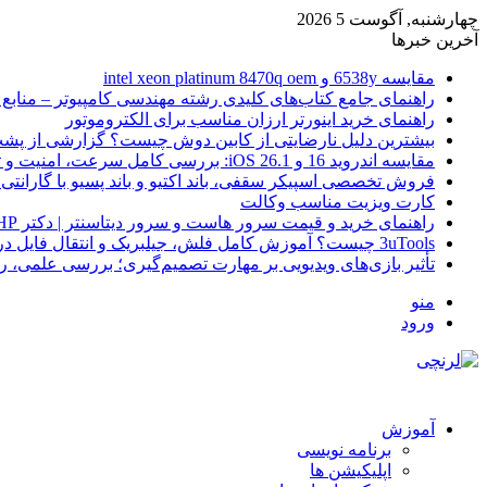
چهارشنبه, آگوست 5 2026
آخرین خبرها
مقایسه 6538y و intel xeon platinum 8470q oem
راهنمای جامع کتاب‌های کلیدی رشته مهندسی کامپیوتر – منابع
راهنمای خرید اینورتر ارزان مناسب برای الکتروموتور
بیشترین دلیل نارضایتی از کابین دوش چیست؟ گزارشی از پشت
مقایسه اندروید 16 و iOS 26.1: بررسی کامل سرعت، امنیت و تجربه کاربری
فروش تخصصی اسپیکر سقفی، باند اکتیو و باند پسیو با گارانتی 
کارت ویزیت مناسب وکالت
راهنمای خرید و قیمت سرور هاست و سرور دیتاسنتر | دکتر HP
3uTools چیست؟ آموزش کامل فلش، جیلبریک و انتقال فایل در آیفون
تأثیر بازی‌های ویدیویی بر مهارت تصمیم‌گیری؛ بررسی علمی، 
منو
ورود
آموزش
برنامه نویسی
اپلیکیشن ها