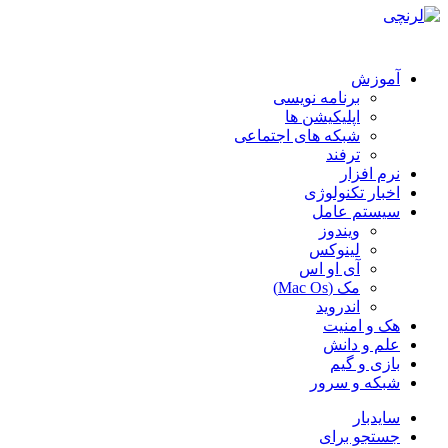
آموزش
برنامه نویسی
اپلیکیشن ها
شبکه های اجتماعی
ترفند
نرم افزار
اخبار تکنولوژی
سیستم عامل
ویندوز
لینوکس
آی او اس
مک (Mac Os)
اندروید
هک و امنیت
علم و دانش
بازی و گیم
شبکه و سرور
سایدبار
جستجو برای