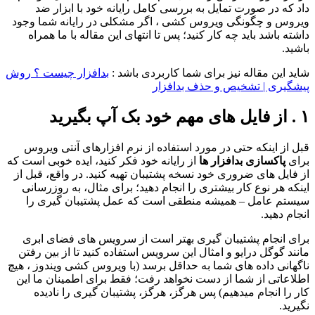
داد که در صورت تمایل به بررسی کامل رایانه خود با ابزار ضد
ویروس و چگونگی ویروس کشی ، اگر مشکلی در رایانه شما وجود
داشته باشد باید چه کار کنید؛ پس تا انتهای این مقاله با ما همراه
باشید.
شاید این مقاله نیز برای شما کاربردی باشد :
بدافزار چیست ؟ روش
پیشگیری | تشخیص و حذف بدافزار
۱ . از فایل های مهم خود بک آپ بگیرید
قبل از اینکه حتی در مورد استفاده از نرم افزارهای آنتی ویروس
برای
پاکسازی بدافزار ها
از رایانه خود فکر کنید، ایده خوبی است که
از فایل های ضروری خود نسخه پشتیبان تهیه کنید. در واقع، قبل از
اینکه هر نوع کار بیشتری را انجام دهید؛ برای مثال، به روزرسانی
سیستم عامل – همیشه منطقی است که عمل پشتیبان گیری را
انجام دهید.
برای انجام پشتیبان گیری بهتر است از سرویس های فضای ابری
مانند گوگل درایو و امثال این سرویس استفاده کنید تا از بین رفتن
ناگهانی داده های شما به حداقل برسد (با ویروس کشی ویندوز ، هیچ
اطلاعاتی از شما از دست نخواهد رفت؛ فقط برای اطمینان ما این
کار را انجام میدهیم) پس هرگز، هرگز، پشتیبان گیری را نادیده
نگیرید.