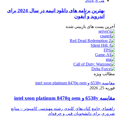
می 8, 2024
بهترین برنامه های دانلود انیمه در سال 2024 برای
اندروید و آیفون
آخرین پست های بازبینی شده
مطالب ویژه
مقایسه 6538y و intel xeon platinum 8470q oem
فوریه 25, 2026
مقایسه 6538y و intel xeon platinum 8470q oem
راهنمای جامع کتاب‌های کلیدی رشته مهندسی کامپیوتر – منابع
ضروری برای دانشجویان فنی و حرفه‌ای