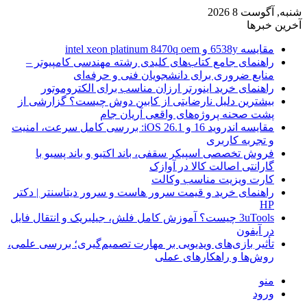
شنبه, آگوست 8 2026
آخرین خبرها
مقایسه 6538y و intel xeon platinum 8470q oem
راهنمای جامع کتاب‌های کلیدی رشته مهندسی کامپیوتر –
منابع ضروری برای دانشجویان فنی و حرفه‌ای
راهنمای خرید اینورتر ارزان مناسب برای الکتروموتور
بیشترین دلیل نارضایتی از کابین دوش چیست؟ گزارشی از
پشت صحنه پروژه‌های واقعی آریان جام
مقایسه اندروید 16 و iOS 26.1: بررسی کامل سرعت، امنیت
و تجربه کاربری
فروش تخصصی اسپیکر سقفی، باند اکتیو و باند پسیو با
گارانتی اصالت کالا در آوازک
کارت ویزیت مناسب وکالت
راهنمای خرید و قیمت سرور هاست و سرور دیتاسنتر | دکتر
HP
3uTools چیست؟ آموزش کامل فلش، جیلبریک و انتقال فایل
در آیفون
تأثیر بازی‌های ویدیویی بر مهارت تصمیم‌گیری؛ بررسی علمی،
روش‌ها و راهکارهای عملی
منو
ورود