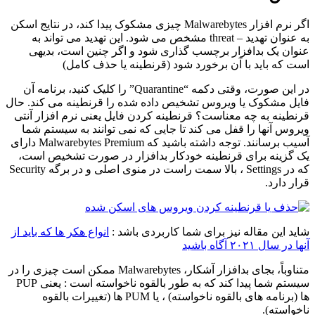
اگر نرم افزار Malwarebytes چیزی مشکوک پیدا کند، در نتایج اسکن
به عنوان تهدید – threat مشخص می شود. این تهدید می تواند به
عنوان یک بدافزار برچسب گذاری شود و اگر چنین است، بدیهی
است که باید با آن برخورد شود (قرنطینه یا حذف کامل)
در این صورت، وقتی دکمه “Quarantine” را کلیک کنید، برنامه آن
فایل مشکوک یا ویروس تشخیص داده شده را قرنطینه می کند. حال
قرنطینه به چه معناست؟ قرنطینه کردن فایل یعنی نرم افزار آنتی
ویروس آنها را قفل می کند تا جایی که نمی توانند به سیستم شما
آسیب برسانند. توجه داشته باشید که Malwarebytes Premium دارای
یک گزینه برای قرنطینه خودکار بدافزار در صورت تشخیص است،
که در Settings ، بالا سمت راست در منوی اصلی و در برگه Security
قرار دارد.
شاید این مقاله نیز برای شما کاربردی باشد :
انواع هکر ها که باید از
آنها در سال ۲۰۲۱ آگاه باشید
متناوباً، بجای بدافزار آشکار، Malwarebytes ممکن است چیزی را در
سیستم شما پیدا کند که به طور بالقوه ناخواسته است : یعنی PUP
ها (برنامه های بالقوه ناخواسته) ، یا PUM ها (تغییرات بالقوه
ناخواسته).