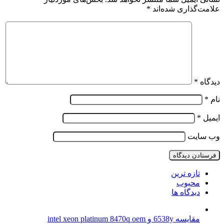
علامت‌گذاری شده‌اند
*
دیدگاه
*
نام
*
ایمیل
*
وب‌ سایت
تازه ترین
محبوب
دیدگاه ها
مقایسه 6538y و intel xeon platinum 8470q oem