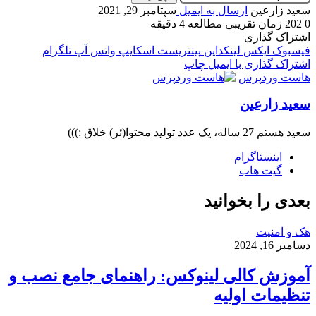
سعید زارعین
ارسال به ایمیل
سپتامبر 29, 2021
0
202
زمان تقریبی مطالعه 4 دقیقه
اشتراک گذاری
فیسبوک
ایکس
لینکداین
پینتریست
اسکایپ
واتس آپ
تلگرام
اشتراک گذاری با ایمیل
چاپ
هاست وردپرس
سعید زارعین
سعید هستم 27 ساله، یک عدد تولید محتوا(ئر) خلاق :)))
اینستاگرام
گیت ‌هاب
بعدی را بخوانید
هک و امنیت
دسامبر 16, 2024
آموزش کالی لینوکس: راهنمای جامع نصب و
تنظیمات اولیه