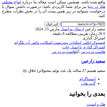
واقع شده باشد، همچنین ممکن است مقاله ما درباره
انواع مختلف
هکر در دنیا
نیز برای شما کاربردی باشد؛ درصورت داشتن سوال یا
درخواست میتوانید در زیر همین پست آن را در بخش نظرات مطرح
کنید.
کپی لینک
سعید زارعین
ارسال به ایمیل
مارس 15, 2024
0
26
زمان تقریبی مطالعه 8 دقیقه
اشتراک گذاری
فیسبوک
ایکس
لینکداین
پینتریست
اسکایپ
واتس آپ
تلگرام
اشتراک گذاری با ایمیل
چاپ
هاست وردپرس
سعید زارعین
سعید هستم 27 ساله، یک عدد تولید محتوا(ئر) خلاق :)))
اینستاگرام
گیت ‌هاب
بعدی را بخوانید
هک و امنیت