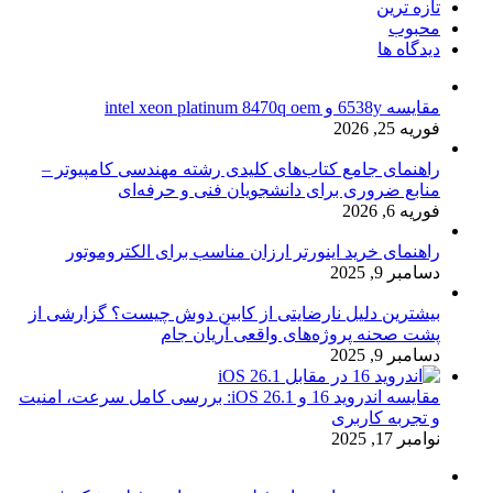
تازه ترین
محبوب
دیدگاه ها
مقایسه 6538y و intel xeon platinum 8470q oem
فوریه 25, 2026
راهنمای جامع کتاب‌های کلیدی رشته مهندسی کامپیوتر –
منابع ضروری برای دانشجویان فنی و حرفه‌ای
فوریه 6, 2026
راهنمای خرید اینورتر ارزان مناسب برای الکتروموتور
دسامبر 9, 2025
بیشترین دلیل نارضایتی از کابین دوش چیست؟ گزارشی از
پشت صحنه پروژه‌های واقعی آریان جام
دسامبر 9, 2025
مقایسه اندروید 16 و iOS 26.1: بررسی کامل سرعت، امنیت
و تجربه کاربری
نوامبر 17, 2025