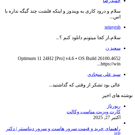
حمیدرضا
سلام و درود کاری به ویندوز و اینکه فلشت چند گیگه نداره با
اس...
setayesh
سلام،از کجا میتونم دانلود کنم ؟...
سعید ن
Optimum 11 24H2 [Pro] v4.6 • OS Build 26100.4652
https://win...
سید علی سجادی
عالی بود تشکر از وقتی که گذاشتید...
نوشته های اخیر
رپورتاژ
کارت ویزیت مناسب وکالت
اکتبر 27, 2025
راهنمای خرید و قیمت سرور هاست و سرور دیتاسنتر | دکتر
HP