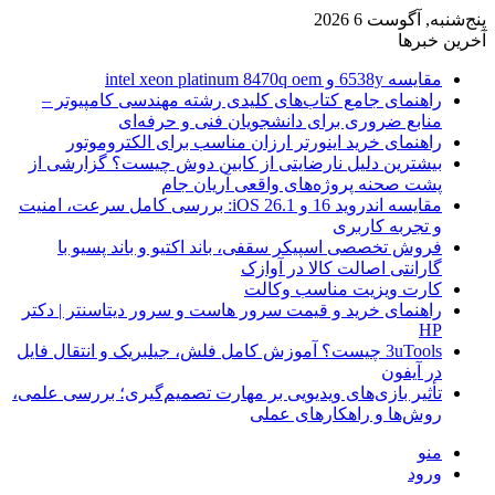
پنج‌شنبه, آگوست 6 2026
آخرین خبرها
مقایسه 6538y و intel xeon platinum 8470q oem
راهنمای جامع کتاب‌های کلیدی رشته مهندسی کامپیوتر –
منابع ضروری برای دانشجویان فنی و حرفه‌ای
راهنمای خرید اینورتر ارزان مناسب برای الکتروموتور
بیشترین دلیل نارضایتی از کابین دوش چیست؟ گزارشی از
پشت صحنه پروژه‌های واقعی آریان جام
مقایسه اندروید 16 و iOS 26.1: بررسی کامل سرعت، امنیت
و تجربه کاربری
فروش تخصصی اسپیکر سقفی، باند اکتیو و باند پسیو با
گارانتی اصالت کالا در آوازک
کارت ویزیت مناسب وکالت
راهنمای خرید و قیمت سرور هاست و سرور دیتاسنتر | دکتر
HP
3uTools چیست؟ آموزش کامل فلش، جیلبریک و انتقال فایل
در آیفون
تأثیر بازی‌های ویدیویی بر مهارت تصمیم‌گیری؛ بررسی علمی،
روش‌ها و راهکارهای عملی
منو
ورود