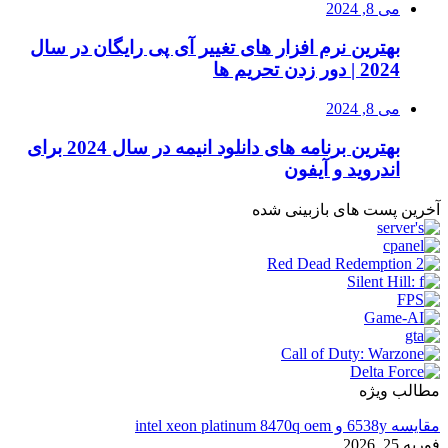
می 8, 2024
بهترین نرم افزار های تغییر آی پی رایگان در سال
2024 | دور زدن تحریم ها
می 8, 2024
بهترین برنامه های دانلود انیمه در سال 2024 برای
اندروید و آیفون
آخرین پست های بازبینی شده
مطالب ویژه
مقایسه 6538y و intel xeon platinum 8470q oem
فوریه 25, 2026