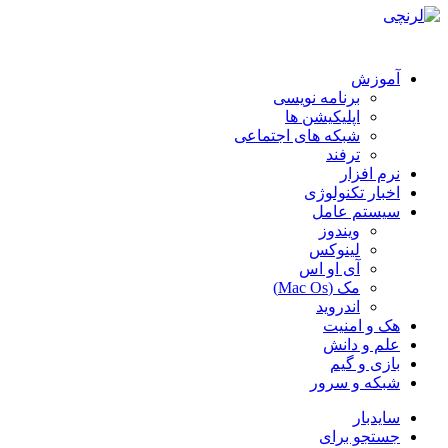
آموزش
برنامه نویسی
اپلیکیشن ها
شبکه های اجتماعی
ترفند
نرم افزار
اخبار تکنولوژی
سیستم عامل
ویندوز
لینوکس
آی او اس
مک (Mac Os)
اندروید
هک و امنیت
علم و دانش
بازی و گیم
شبکه و سرور
سایدبار
جستجو برای