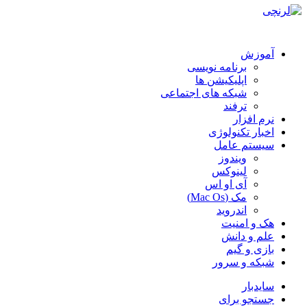
آموزش
برنامه نویسی
اپلیکیشن ها
شبکه های اجتماعی
ترفند
نرم افزار
اخبار تکنولوژی
سیستم عامل
ویندوز
لینوکس
آی او اس
مک (Mac Os)
اندروید
هک و امنیت
علم و دانش
بازی و گیم
شبکه و سرور
سایدبار
جستجو برای