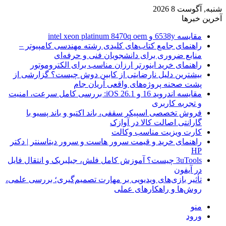
شنبه, آگوست 8 2026
آخرین خبرها
مقایسه 6538y و intel xeon platinum 8470q oem
راهنمای جامع کتاب‌های کلیدی رشته مهندسی کامپیوتر –
منابع ضروری برای دانشجویان فنی و حرفه‌ای
راهنمای خرید اینورتر ارزان مناسب برای الکتروموتور
بیشترین دلیل نارضایتی از کابین دوش چیست؟ گزارشی از
پشت صحنه پروژه‌های واقعی آریان جام
مقایسه اندروید 16 و iOS 26.1: بررسی کامل سرعت، امنیت
و تجربه کاربری
فروش تخصصی اسپیکر سقفی، باند اکتیو و باند پسیو با
گارانتی اصالت کالا در آوازک
کارت ویزیت مناسب وکالت
راهنمای خرید و قیمت سرور هاست و سرور دیتاسنتر | دکتر
HP
3uTools چیست؟ آموزش کامل فلش، جیلبریک و انتقال فایل
در آیفون
تأثیر بازی‌های ویدیویی بر مهارت تصمیم‌گیری؛ بررسی علمی،
روش‌ها و راهکارهای عملی
منو
ورود