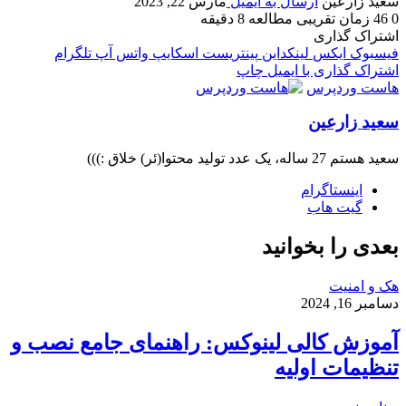
سعید زارعین
ارسال به ایمیل
مارس 22, 2023
0
46
زمان تقریبی مطالعه 8 دقیقه
اشتراک گذاری
فیسبوک
ایکس
لینکداین
پینتریست
اسکایپ
واتس آپ
تلگرام
اشتراک گذاری با ایمیل
چاپ
هاست وردپرس
سعید زارعین
سعید هستم 27 ساله، یک عدد تولید محتوا(ئر) خلاق :)))
اینستاگرام
گیت ‌هاب
بعدی را بخوانید
هک و امنیت
دسامبر 16, 2024
آموزش کالی لینوکس: راهنمای جامع نصب و
تنظیمات اولیه