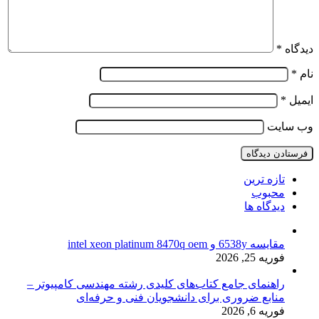
دیدگاه
*
نام
*
ایمیل
*
وب‌ سایت
تازه ترین
محبوب
دیدگاه ها
مقایسه 6538y و intel xeon platinum 8470q oem
فوریه 25, 2026
راهنمای جامع کتاب‌های کلیدی رشته مهندسی کامپیوتر –
منابع ضروری برای دانشجویان فنی و حرفه‌ای
فوریه 6, 2026