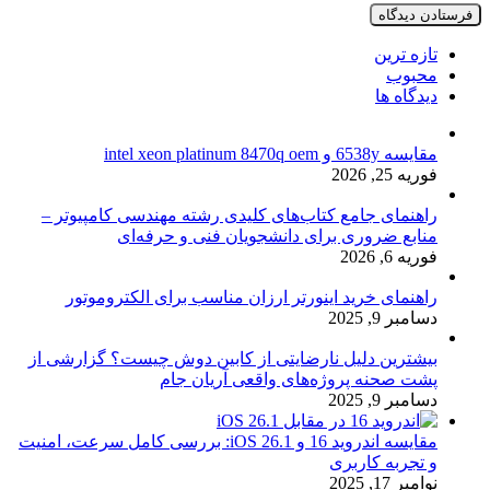
تازه ترین
محبوب
دیدگاه ها
مقایسه 6538y و intel xeon platinum 8470q oem
فوریه 25, 2026
راهنمای جامع کتاب‌های کلیدی رشته مهندسی کامپیوتر –
منابع ضروری برای دانشجویان فنی و حرفه‌ای
فوریه 6, 2026
راهنمای خرید اینورتر ارزان مناسب برای الکتروموتور
دسامبر 9, 2025
بیشترین دلیل نارضایتی از کابین دوش چیست؟ گزارشی از
پشت صحنه پروژه‌های واقعی آریان جام
دسامبر 9, 2025
مقایسه اندروید 16 و iOS 26.1: بررسی کامل سرعت، امنیت
و تجربه کاربری
نوامبر 17, 2025