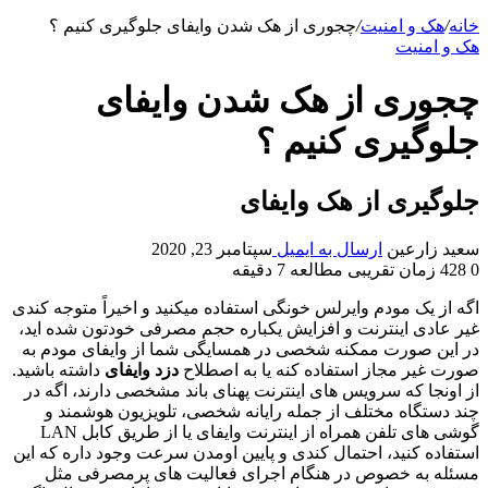
خانه
/
هک و امنیت
/
چجوری از هک شدن وایفای جلوگیری کنیم ؟
هک و امنیت
چجوری از هک شدن وایفای
جلوگیری کنیم ؟
جلوگیری از هک وایفای
سعید زارعین
ارسال به ایمیل
سپتامبر 23, 2020
0
428
زمان تقریبی مطالعه 7 دقیقه
اگه از یک مودم وایرلس خونگی استفاده میکنید و اخیراً متوجه کندی
غیر عادی اینترنت و افزایش یکباره حجم مصرفی خودتون شده اید،
در این صورت ممکنه شخصی در همسایگی شما از وایفای مودم به
صورت غیر مجاز استفاده کنه یا به اصطلاح
دزد وایفای
داشته باشید.
از اونجا که سرویس های اینترنت پهنای باند مشخصی دارند، اگه در
چند دستگاه مختلف از جمله رایانه شخصی، تلویزیون هوشمند و
گوشی های تلفن همراه از اینترنت وایفای یا از طریق کابل LAN
استفاده کنید، احتمال کندی و پایین اومدن سرعت وجود داره که این
مسئله به خصوص در هنگام اجرای فعالیت های پرمصرفی مثل