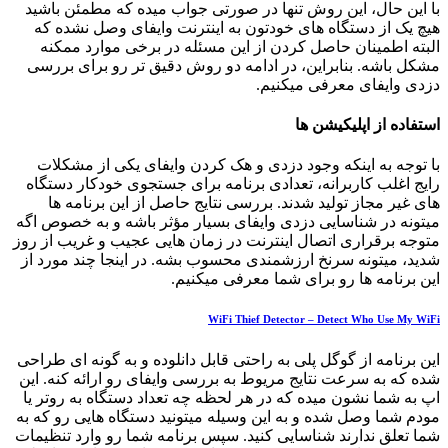
با این حال، این روش تنها در صورتی جواب میده که مطمئن باشید
هیچ یک از دستگاه های خودتون به اینترنت وایفای وصل نشده که
البته اطمینان حاصل کردن از این مسئله در برخی موارد ممکنه
مشکل باشه. بنابراین، در ادامه دو روش دقیق تر رو برای بررسی
دزدی وایفای معرفی میکنیم.
استفاده از اپلیکیشن ها
با توجه به اینکه وجود دزدی و هک کردن وایفای یکی از مشکلات
رایج اغلب کاربرانه، تعدادی برنامه برای جستجوی خودکار دستگاه
های غیر مجاز تولید شدند. بررسی نتایج حاصل از این برنامه ها
میتونه در شناسایی دزدی وایفای بسیار مؤثر باشه و به خصوص اگه
متوجه برقراری اتصال اینترنت در زمان هایی عجیب و غریب از روز
شدید، میتونه سرنخ ارزشمندی محسوب بشه. در اینجا چند مورد از
این برنامه ها رو برای شما معرفی میکنیم.
WiFi Thief Detector – Detect Who Use My WiFi
این برنامه از گوگل پلی به راحتی قابل دانلوده و به گونه ای طراحی
شده که به سرعت نتایج مریوط به بررسی وایفای رو ارائه کنه. این
اپ به شما نشون میده که در هر لحظه چه تعداد دستگاه به روتر یا
مودم شما وصل شده و به این وسیله میتونید دستگاه هایی رو که به
شما تعلق ندارند شناسایی کنید. سپس برنامه شما رو وارد تنظیمات