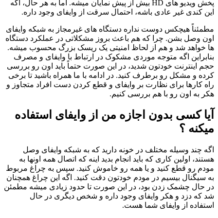
پخش ویدیو های HD بیش از پیش نمایان میشه. اما به هر حال، اگه
این کندی غیر عادی باشه، احتمال سرقت از وایفای وجود داره.
مطمئناً هیچکس دوست نداره دستگاه های غیرمجاز به شبکه وایفای
اون وصل بشن. چرا که هم باعث بروز مشکلاتی در عملکرد دستگاه
ها خواهد شد و هم از لحاظ امنیتی یک ریسک بزرگ محسوب میشه.
بنابراین اگه متوجه موردی مشکوک در ارتباط با وایفای و مصرف
حجم اینترنت خودتون شدید، در این صورت حتماً باید اون رو بررسی
کرده و مشکل رو برطرف کنید. در ادامه با ما همراه باشید تا برخی
راه‌ کارها برای نظارت بر وایفای و قطع کردن دست افراد متجاوز و
هکر به اون رو با هم بررسی کنیم.
آیا کسی بدون اجازه من از وایفای استفاده
میکنه ؟
اگه چند وسیله مختلف در خونه دارید که به شبکه وایفای وصل
هستند، اولین کاری که باید انجام بدید اینه که اتصال همه اونها به
مودم رو قطع کنید و یا همه رو خاموش کنید. سپس به چراغ مربوط
به سیگنال بیسیم در مودم خودتون دقت کنید. اگه این چراغ همچنان
در حال چشمک زدن بود، در این صورت تا حدود زیادی میشه مطمئن
شد که دزد و هکر وایفای وجود داره و شخص دیگری در حال
استفاده از وایفای شما هست.