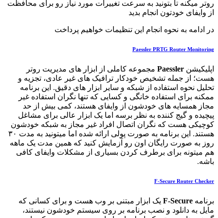
روتر میکنه تا بتونید به سرعت تغییرات مورد نیاز رو برای محافظت
از وایفای خودتون انجام بدید
در ادامه به نحوه انجام این تنظیمات خواهیم پرداخت
Paessler PRTG Router Monitoring
اپلیکیشن
Paessler
مجموعه کاملی از ابزار های مدیریت روتر
هست؛ از جمله تشخیص خودکار ترافیک های غیر عادی، تجزیه و
تحلیل نحوه استفاده از شبکه و سایر ابزار های دقیق. این برنامه
ممکنه برای استفاده خانگی و کسایی که تنها نگران استفاده غیر
مجاز همسایه های خودشون از وایفای هستند، کمی بیش از حد
پیچیده و گیج کننده به نظر برسه اما یک ابزار عالی برای مشاغل
کوچیکی هست که نگران اتصال افراد غیر مجاز به شبکه خودشون
هستند. این برنامه به صورت پولی ارائه شده اما میتونید به مدت ۳۰
روز به صورت رایگان اون رو آزمایش کنید که همین مدت یک ماهه
هم میتونه برای برطرف کردن بسیاری از مشکلات وایفای کافی
باشه.
F-Secure Router Checker
برنامه
F-Secure
یک ابزار مبتنی بر وب هست و برای کسانی که
مایل به دانلود و نصب برنامه بر روی سیستم خودشون نیستند،