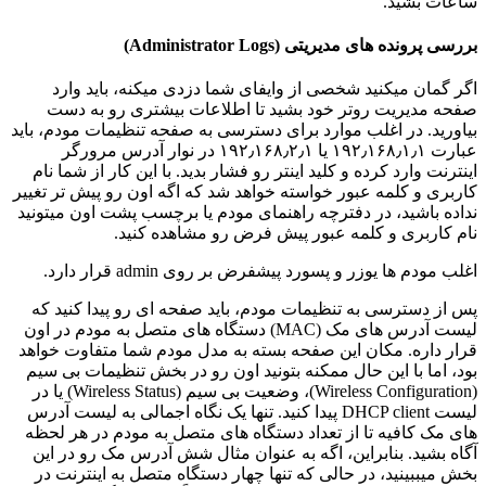
ساعات بشید.
بررسی پرونده های مدیریتی (Administrator Logs)
اگر گمان میکنید شخصی از وایفای شما دزدی میکنه، باید وارد
صفحه مدیریت روتر خود بشید تا اطلاعات بیشتری رو به دست
بیاورید. در اغلب موارد برای دسترسی به صفحه تنظیمات مودم، باید
عبارت ۱۹۲٫۱۶۸٫۱٫۱ یا ۱۹۲٫۱۶۸٫۲٫۱ در نوار آدرس مرورگر
اینترنت وارد کرده و کلید اینتر رو فشار بدید. با این کار از شما نام
کاربری و کلمه عبور خواسته خواهد شد که اگه اون رو پیش تر تغییر
نداده باشید، در دفترچه راهنمای مودم یا برچسب پشت اون میتونید
نام کاربری و کلمه عبور پیش فرض رو مشاهده کنید.
اغلب مودم ها یوزر و پسورد پیشفرض بر روی admin قرار دارد.
پس از دسترسی به تنظیمات مودم، باید صفحه ای رو پیدا کنید که
لیست آدرس های مک (MAC) دستگاه های متصل به مودم در اون
قرار داره. مکان این صفحه بسته به مدل مودم شما متفاوت خواهد
بود، اما با این حال ممکنه بتونید اون رو در بخش تنظیمات بی سیم
(Wireless Configuration)، وضعیت بی سیم (Wireless Status) یا در
لیست DHCP client پیدا کنید. تنها یک نگاه اجمالی به لیست آدرس
های مک کافیه تا از تعداد دستگاه های متصل به مودم در هر لحظه
آگاه بشید. بنابراین، اگه به عنوان مثال شش آدرس مک رو در این
بخش میببینید، در حالی که تنها چهار دستگاه متصل به اینترنت در