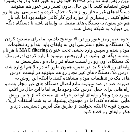
ترین روش اینه که رمز
WPA2
خودتون رو تغییر داده و از یک پسورد
قویتر استفاده کنید. با این حال، بدون تغییر رمز عبور هم میتونید
دستگاه های غیر مجاز رو از شبکه حذف کرده و دسترسی اون ها رو
قطع کنید. در بسیاری از موارد این کار کافی خواهد بود اما باید باز
هم حواستون به دستگاه های متصل به وایفای باشه تا دستگاه دیگه
ایی دوباره به شبکه وصل نشه.
نحوه تغییر رمز عبور رو در بالا توضیح دادیم، اما برای مسدود کردن
یک دستگاه و قطع دسترسی اون به وایفای باید ابتدا وارد تنظیمات
مودم شده و سپس وارد بخشی تحت عنوان
MAC filtering
یا هر نام
مشابه دیگه ای، بشید. در این بخش میتونید با وارد کردن آدرس مک
یک دستگاه، اون رو در لیست سیاه قرار داده و دسترسیش به
وایفای رو قطع کنید. در ضمن، همون طور که در بالا هم اشاره شد،
آدرس مک دستگاه های غیر مجاز رو هم میتونید در لیست آدرس
های مک در تنظیمات مودم مشاهده کنید. با اینکه این روش به
صورت صد در صد نمیتونه مانع اتصال دستگاه های غیر مجاز بشه و
راه هایی برای جعل آدرس مک وجود داره، اما با این حال در اغلب
موارد دزد و هکر وایفای اونقدر حرفه ای نیست که از چنین روش
هایی استفاده کنه. اما در مجموع، پیشنهاد ما به شما استفاده از یک
پسورد قویه تا اینکه بخواهید از طریق مک آدرس دسترسی دزد و
هکر وایفای رو قطع کنید.
امیدواریم از این مقاله آموزشی نهایت استفاده را برده باشید. در