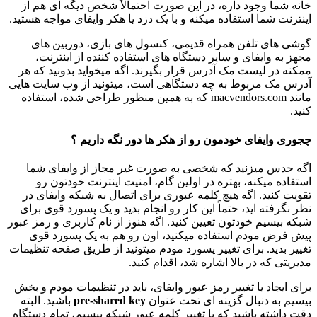
خانه شما وجود داره، در این صورت احتمالاً شخص دیگه ای هم از
اینترنت شما استفاده میکنه و با یک دزد یا هکر وایفای مواجه هستید.
گوشی های تلفن همراه قدیمی، کنسول های بازی، دوربین های
مجهز به وایفای و سایر دستگاه های استفاده کننده از اینترنت،
ممکنه در لیست مک آدرس قرار بگیرند. اگه میخواید بدونید که هر
آدرس مک مربوط به چه دستگاهی است، میتونید از وب سایت هایی
مانند macvendors.com که به همین منظور طراحی شده، استفاده
کنید.
چجوری وایفای خودمون رو از هکر ها دور نگه داریم ؟
اگه حدس میزنید که شخصی به صورت غیر مجاز از وایفای شما
استفاده میکنه، بهتره در اولین گام، امنیت اینترنت خودتون رو
تقویت کنید. اگه هیچ کلمه عبوری برای اتصال به شبکه وایفای در
نظر نگرفته‌ اید، حتماً این کار رو انجام بدید و یک پسورد قوی برای
شبکه بیسیم خودتون تعیین کنید. اگه هنوز از نام کاربری و رمز عبور
پیش فرض مودم استفاده میکنید، اون رو هم به یک پسورد قوی
تغییر بدید. برای تغییر پسورد مودم میتونید از طریق صفحه تنظیمات
مدیریتی که در بالا اشاره شد، اقدام کنید.
برای ایجاد یا تغییر رمز عبور وایفای، باید در تنظیمات مودم و بخش
بیسیم به دنبال گزینه ای تحت عنوان
pre-shared key
باشید. البته
دقت داشته باشید که با تغییر کلمه عبور شبکه بیسیم، تمام دستگاه