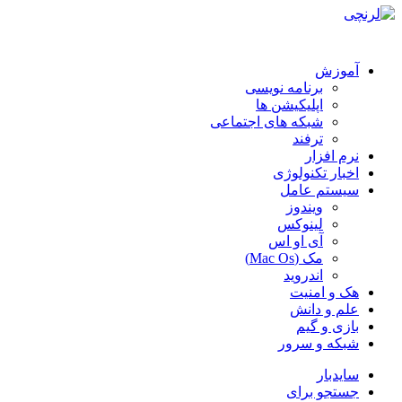
آموزش
برنامه نویسی
اپلیکیشن ها
شبکه های اجتماعی
ترفند
نرم افزار
اخبار تکنولوژی
سیستم عامل
ویندوز
لینوکس
آی او اس
مک (Mac Os)
اندروید
هک و امنیت
علم و دانش
بازی و گیم
شبکه و سرور
سایدبار
جستجو برای