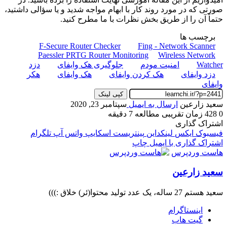
صورتی که در مورد روند کار با ابهام مواجه شدید و یا سؤالی داشتید،
حتماً آن را از طریق بخش نظرات با ما مطرح کنید.
برچسب ها
F-Secure Router Checker
Fing - Network Scanner
Paessler PRTG Router Monitoring
Wireless Network
Watcher
امنیت مودم
جلوگیری هک وایفای
دزد
دزد وایفای
هک کردن وایفای
هک وایفای
هکر
وایفای
کپی لینک
سعید زارعین
ارسال به ایمیل
سپتامبر 23, 2020
0
428
زمان تقریبی مطالعه 7 دقیقه
اشتراک گذاری
فیسبوک
ایکس
لینکداین
پینتریست
اسکایپ
واتس آپ
تلگرام
اشتراک گذاری با ایمیل
چاپ
هاست وردپرس
سعید زارعین
سعید هستم 27 ساله، یک عدد تولید محتوا(ئر) خلاق :)))
اینستاگرام
گیت ‌هاب