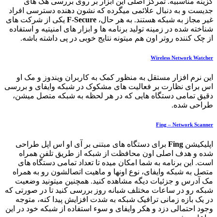
گزینه مناسبیه. تمرکز اصلی این ابزار بر روی بررسی هک های
جدیست و به دنبال علائمی میگرده که نشون دهنده دسترسی افراد
غیر مجاز به شبکه هستند. به هر حال،
F-Secure
یکی از شرکت های
شناخته شده در زمینه تولید برنامه ها و ابزار های امنیتیه و استفاده
از چک کننده روتر اون هم میتونه نتایج خوبی در پی داشته باشه.
Wireless Network Watcher
این نرم افزار مستقل به منظور کمک به کاربران ویندوز و مک او
اس برای نظارت بر فعالیت های مشکوک در شبکه وایفای و بررسی
دقیق تمامی دستگاه هایی که در هر لحظه به شبکه متصل میشن،
طراحی شده.
Fing – Network Scanner
اپلیکیشن
Fing
برای دستگاه های مبتنی بر آی او اس اپل طراحی
شده و هدف اصلی اون محافظت از شبکه از طریق تلفن همراه
است. این برنامه به شما امکان میده تا تعداد تمامی دستگاه های
متصل به شبکه وایفای، نوع اونها و ماهیت اتصالشون رو به همراه
مک آدرس و جزئیات دیگه مشاهده کنید. همچنین میتونید وضعیت
شبکه رو در ساعات مختلف شبانه روز بررسی کنید تا در صورتی که
در یک بازه زمانی ترافیک شبکه به شدت افزایش پیدا کنه، متوجه
وجود احتمالی دزد و هکر وایفای و سوء استفاده از شبکه خود در این