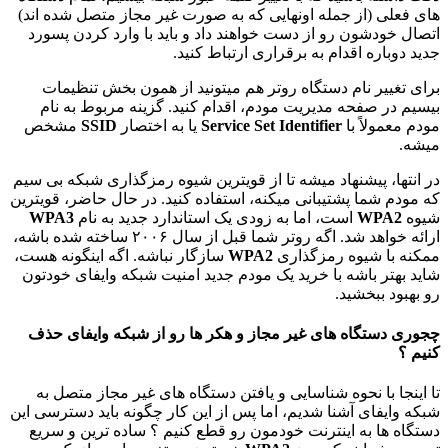
های فعلی (از جمله اونهایی که به صورت غیر مجاز متصل شده اند)
اتصال خودشون رو از دست خواهند داد و باید با وارد کردن پسورد
جدید دوباره اقدام به برقراری ارتباط کنید.
برای تغییر نام دستگاه روتر هم میتونید از همون بخش تنظیمات
بیسیم در صفحه مدیریت مودم، اقدام کنید. گزینه مربوط به نام
مودم معمولاً با
Service Set Identifier
یا به اختصار
SSID
مشخص
میشه.
در انتها، پیشنهاد میشه تا از قویترین شیوه رمزگذاری شبکه بی سیم
که مودم شما پشتیبانی میکنه، استفاده کنید. در حال حاضر، قویترین
شیوه
WPA2
است، اما به زودی یک استاندارد جدید به نام
WPA3
ارائه خواهد شد. اگه روتر شما قبل از سال ۲۰۰۶ ساخته شده باشه،
ممکنه با شیوه رمزگذاری
WPA2
سازگار نباشه. اگه اینگونه هست،
شاید بهتر باشه با خرید یک مودم جدید امنیت شبکه وایفای خودتون
رو بهبود ببخشید.
چجوری دستگاه های غیر مجاز و هکر ها رو از شبکه وایفای حذف
کنیم ؟
تا اینجا با نحوه شناسایی و یافتن دستگاه های غیر مجاز متصل به
شبکه وایفای آشنا شدیم، اما پس از این کار چگونه باید دسترسی این
دستگاه ها به اینترنت خودمون رو قطع کنیم ؟ ساده ترین و سریع