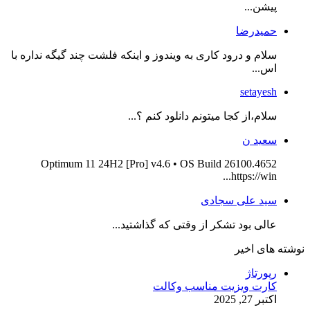
پیشن...
حمیدرضا
سلام و درود کاری به ویندوز و اینکه فلشت چند گیگه نداره با
اس...
setayesh
سلام،از کجا میتونم دانلود کنم ؟...
سعید ن
Optimum 11 24H2 [Pro] v4.6 • OS Build 26100.4652
https://win...
سید علی سجادی
عالی بود تشکر از وقتی که گذاشتید...
نوشته های اخیر
رپورتاژ
کارت ویزیت مناسب وکالت
اکتبر 27, 2025