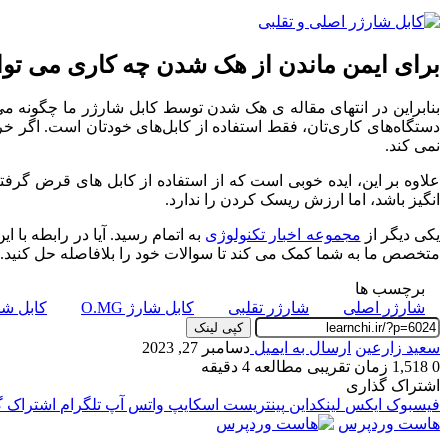
برای ایمن ماندن از هک شدن چه کاری می توان
بنابراین در انتهای مقاله ی هک شدن توسط کابل شارژر ما چگونه می 
دستگاه‌های کاری‌تان، فقط استفاده از کابل‌های خودتان است. اگر خرا
نمی کند.
علاوه بر این، ایده خوبی است که از استفاده از کابل های قرض گرفت
انگیز باشد، اما ارزش ریسک کردن را ندارد.
یکی دیگر از
مجموعه اخبار تکنولوژی
به اتمام رسید. آیا در رابطه با
متخصص ما به شما کمک می کند تا سوالات خود را بلافاصله حل کنید.
برچسب ها
شارژر اصلی
شارژر تقلبی
کابل شارژ O.MG
کابل شا
کپی لینک
سعید زارعین
ارسال به ایمیل
دسامبر 27, 2023
0
1,518
زمان تقریبی مطالعه 4 دقیقه
اشتراک گذاری
فیسبوک
ایکس
لینکداین
پینتریست
اسکایپ
واتس آپ
تلگرام
اشتراک گذ
هاست وردپرس