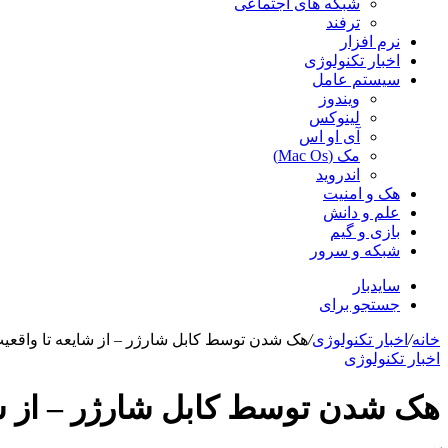
شبکه های اجتماعی
ترفند
نرم افزار
اخبار تکنولوژی
سیستم عامل
ویندوز
لینوکس
آی او اس
مک (Mac Os)
اندروید
هک و امنیت
علم و دانش
بازی و گیم
شبکه و سرور
سایدبار
جستجو برای
خانه
/
اخبار تکنولوژی
/
هک شدن توسط کابل شارژر – از شایعه تا واقعی
اخبار تکنولوژی
هک شدن توسط کابل شارژر – از شا