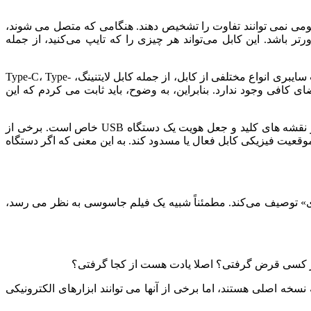
ولی به نظر می رسند و کاربران عمومی نمی توانند تفاوت را تشخیص دهند. هنگامی که متصل می شوند،
یل دورتر باشد. این کابل می‌تواند هر چیزی را که تایپ می‌کنید، از جمله
این همه به دلیل وجود یک تراشه کوچک در داخل کابل شارژ OMG امکان پذیر است که نیمی از فضای آن را اشغال می کند. فروشنده امنیت سایبری انواع مختلفی از کابل، از جمله کابل لایتنینگ، Type-C، Type-
د کابل‌های نوع C از این نوع کاشت در امان هستند زیرا فضای کافی وجود ندارد. بنابراین، به وضوح، باید ثابت می کردم که این
خالق آن کابل های شارژ OMG را بیشتر بهبود داده است و اکنون آنها دارای ویژگی های اضافی هستند. این ویژگی های اضافی شامل تغییر نقشه های کلید و جعل هویت یک دستگاه USB خاص است. برخی از
geofenc است که می‌تواند بارهای دستگاه را بر اساس موقعیت فیزیکی کابل فعال یا مسدود کند. به این معنی که اگر دستگاه
ری» توصیف می‌کند. مطمئناً شبیه یک فیلم جاسوسی به نظر می رسد،
فقط از کسی قرض گرفتی؟ اصلا یادت هست از کجا گرفتی؟
 نسخه اصلی هستند، اما برخی از آنها می توانند ابزارهای الکترونیکی