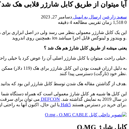
آیا میتوان از طریق کابل شارژر قلابی هک شد؟
سعید زارعین
ارسال به ایمیل
دسامبر 27, 2023
0
1,518
زمان تقریبی مطالعه 4 دقیقه
این یک کابل شارژر معمولی بنظر می رسد ولی در اصل ابزاری برای 
همچنین روی اندروید، ios و ویندوز و لینوکس قابل اجرا میباشد.
یعنی میشه از طریق کابل شارژ هم هک شد ؟
خیلی راحت میتوان با کابل شارژر اصلی آن را عوض کرد یا خیلی راحت با یک ترفند مهندسی اجتماعی چند دقیقه ایی هر کسی را هک کرد و به آن نفوذ کرد.
به دلیل ارزان قی
نظر خود (تارگت) دسترسی پیدا کنند.
هدف از گذاشتن مقاله هک شدن توسط کابل شارژر این بود که بدانید با کابل شارژر هم میتوانید هک شوید، پس تا انتهای مقاله با ما همراه باشید.
این کابل ها شبیه هر کابل شارژ معمولی است که همراه دستگاه شما ار
در سال 2019 به نمایش گذاشته شد.
کنفرانس سایبری DEFCON
انداخت. سپس از این کابل های ش
برای خرید در دسترس هستند.
فروشگاه امنیت سایبری Hak5
با این حال، اکنون آنها به راحتی 
کابل شارژ O.MG