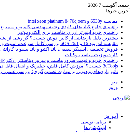
جمعه, آگوست 7 2026
آخرین خبرها
مقایسه 6538y و intel xeon platinum 8470q oem
راهنمای جامع کتاب‌های کلیدی رشته مهندسی کامپیوتر – منابع
راهنمای خرید اینورتر ارزان مناسب برای الکتروموتور
بیشترین دلیل نارضایتی از کابین دوش چیست؟ گزارشی از پشت
مقایسه اندروید 16 و iOS 26.1: بررسی کامل سرعت، امنیت و تجربه کاربری
فروش تخصصی اسپیکر سقفی، باند اکتیو و باند پسیو با گارانتی 
کارت ویزیت مناسب وکالت
راهنمای خرید و قیمت سرور هاست و سرور دیتاسنتر | دکتر HP
3uTools چیست؟ آموزش کامل فلش، جیلبریک و انتقال فایل در آیفون
تأثیر بازی‌های ویدیویی بر مهارت تصمیم‌گیری؛ بررسی علمی، 
منو
ورود
آموزش
برنامه نویسی
اپلیکیشن ها