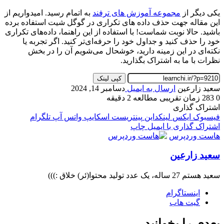
یکی دیگر از
مجموعه آموزش های ترفند
به اتمام رسید. امیدواریم از
این مقاله جهت حذف داده های تکراری در گوگل شیت استفاده برده
باشید. حالا نوبت شماست! با استفاده از این راهنما، داده‌های تکراری
خود را حذف کنید و جداول خود را حرفه‌ای‌تر کنید. اگر تجربه یا
نکته‌ای در این زمینه دارید، خوشحال می‌شویم آن را در بخش
نظرات با ما به اشتراک بگذارید.
کپی لینک
سعید زارعین
ارسال به ایمیل
دسامبر 14, 2024
0
283
زمان تقریبی مطالعه 2 دقیقه
اشتراک گذاری
فیسبوک
ایکس
لینکداین
پینتریست
اسکایپ
واتس آپ
تلگرام
اشتراک گذاری با ایمیل
چاپ
هاست وردپرس
سعید زارعین
سعید هستم 27 ساله، یک عدد تولید محتوا(ئر) خلاق :)))
اینستاگرام
گیت ‌هاب
بعدی را بخوانید