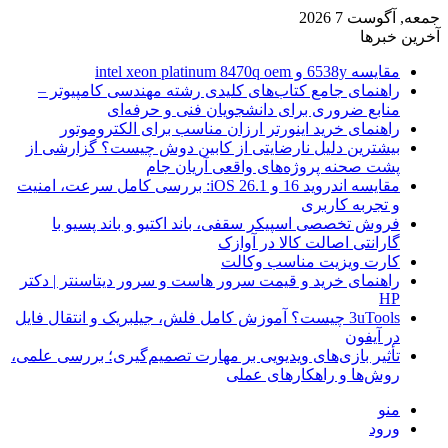
جمعه, آگوست 7 2026
آخرین خبرها
مقایسه 6538y و intel xeon platinum 8470q oem
راهنمای جامع کتاب‌های کلیدی رشته مهندسی کامپیوتر –
منابع ضروری برای دانشجویان فنی و حرفه‌ای
راهنمای خرید اینورتر ارزان مناسب برای الکتروموتور
بیشترین دلیل نارضایتی از کابین دوش چیست؟ گزارشی از
پشت صحنه پروژه‌های واقعی آریان جام
مقایسه اندروید 16 و iOS 26.1: بررسی کامل سرعت، امنیت
و تجربه کاربری
فروش تخصصی اسپیکر سقفی، باند اکتیو و باند پسیو با
گارانتی اصالت کالا در آوازک
کارت ویزیت مناسب وکالت
راهنمای خرید و قیمت سرور هاست و سرور دیتاسنتر | دکتر
HP
3uTools چیست؟ آموزش کامل فلش، جیلبریک و انتقال فایل
در آیفون
تأثیر بازی‌های ویدیویی بر مهارت تصمیم‌گیری؛ بررسی علمی،
روش‌ها و راهکارهای عملی
منو
ورود