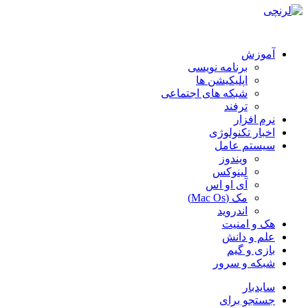
آموزش
برنامه نویسی
اپلیکیشن ها
شبکه های اجتماعی
ترفند
نرم افزار
اخبار تکنولوژی
سیستم عامل
ویندوز
لینوکس
آی او اس
مک (Mac Os)
اندروید
هک و امنیت
علم و دانش
بازی و گیم
شبکه و سرور
سایدبار
جستجو برای