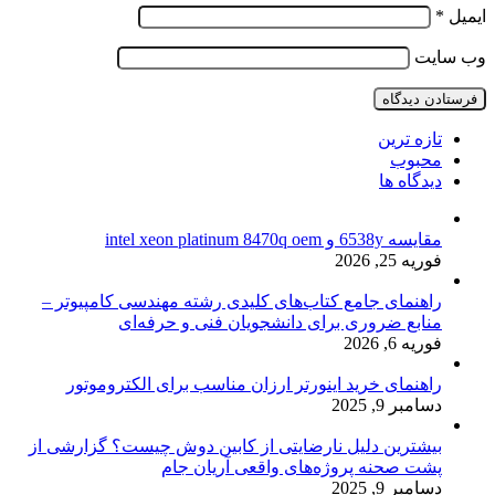
ایمیل
*
وب‌ سایت
تازه ترین
محبوب
دیدگاه ها
مقایسه 6538y و intel xeon platinum 8470q oem
فوریه 25, 2026
راهنمای جامع کتاب‌های کلیدی رشته مهندسی کامپیوتر –
منابع ضروری برای دانشجویان فنی و حرفه‌ای
فوریه 6, 2026
راهنمای خرید اینورتر ارزان مناسب برای الکتروموتور
دسامبر 9, 2025
بیشترین دلیل نارضایتی از کابین دوش چیست؟ گزارشی از
پشت صحنه پروژه‌های واقعی آریان جام
دسامبر 9, 2025