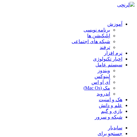
آموزش
برنامه نویسی
اپلیکیشن ها
شبکه های اجتماعی
ترفند
نرم افزار
اخبار تکنولوژی
سیستم عامل
ویندوز
لینوکس
آی او اس
مک (Mac Os)
اندروید
هک و امنیت
علم و دانش
بازی و گیم
شبکه و سرور
سایدبار
جستجو برای