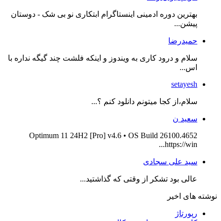
بهترین دوره ادمینی اینستاگرام ابتکاری نو بی شک - دوستان
پیشن...
حمیدرضا
سلام و درود کاری به ویندوز و اینکه فلشت چند گیگه نداره با
اس...
setayesh
سلام،از کجا میتونم دانلود کنم ؟...
سعید ن
Optimum 11 24H2 [Pro] v4.6 • OS Build 26100.4652
https://win...
سید علی سجادی
عالی بود تشکر از وقتی که گذاشتید...
نوشته های اخیر
رپورتاژ