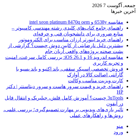
جمعه, آگوست 7 2026
آخرین خبرها
مقایسه 6538y و intel xeon platinum 8470q oem
راهنمای جامع کتاب‌های کلیدی رشته مهندسی کامپیوتر –
منابع ضروری برای دانشجویان فنی و حرفه‌ای
راهنمای خرید اینورتر ارزان مناسب برای الکتروموتور
بیشترین دلیل نارضایتی از کابین دوش چیست؟ گزارشی از
پشت صحنه پروژه‌های واقعی آریان جام
مقایسه اندروید 16 و iOS 26.1: بررسی کامل سرعت، امنیت
و تجربه کاربری
فروش تخصصی اسپیکر سقفی، باند اکتیو و باند پسیو با
گارانتی اصالت کالا در آوازک
کارت ویزیت مناسب وکالت
راهنمای خرید و قیمت سرور هاست و سرور دیتاسنتر | دکتر
HP
3uTools چیست؟ آموزش کامل فلش، جیلبریک و انتقال فایل
در آیفون
تأثیر بازی‌های ویدیویی بر مهارت تصمیم‌گیری؛ بررسی علمی،
روش‌ها و راهکارهای عملی
منو
ورود