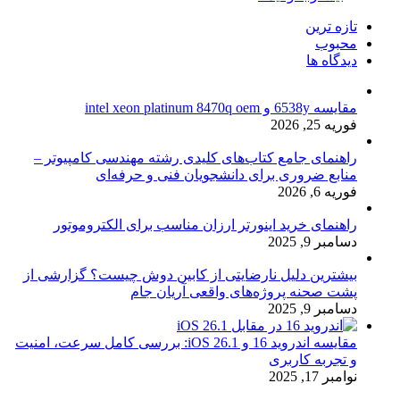
تازه ترین
محبوب
دیدگاه ها
مقایسه 6538y و intel xeon platinum 8470q oem
فوریه 25, 2026
راهنمای جامع کتاب‌های کلیدی رشته مهندسی کامپیوتر –
منابع ضروری برای دانشجویان فنی و حرفه‌ای
فوریه 6, 2026
راهنمای خرید اینورتر ارزان مناسب برای الکتروموتور
دسامبر 9, 2025
بیشترین دلیل نارضایتی از کابین دوش چیست؟ گزارشی از
پشت صحنه پروژه‌های واقعی آریان جام
دسامبر 9, 2025
مقایسه اندروید 16 و iOS 26.1: بررسی کامل سرعت، امنیت
و تجربه کاربری
نوامبر 17, 2025