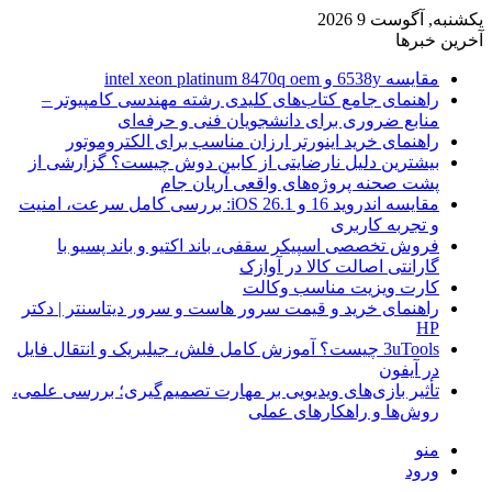
یکشنبه, آگوست 9 2026
آخرین خبرها
مقایسه 6538y و intel xeon platinum 8470q oem
راهنمای جامع کتاب‌های کلیدی رشته مهندسی کامپیوتر –
منابع ضروری برای دانشجویان فنی و حرفه‌ای
راهنمای خرید اینورتر ارزان مناسب برای الکتروموتور
بیشترین دلیل نارضایتی از کابین دوش چیست؟ گزارشی از
پشت صحنه پروژه‌های واقعی آریان جام
مقایسه اندروید 16 و iOS 26.1: بررسی کامل سرعت، امنیت
و تجربه کاربری
فروش تخصصی اسپیکر سقفی، باند اکتیو و باند پسیو با
گارانتی اصالت کالا در آوازک
کارت ویزیت مناسب وکالت
راهنمای خرید و قیمت سرور هاست و سرور دیتاسنتر | دکتر
HP
3uTools چیست؟ آموزش کامل فلش، جیلبریک و انتقال فایل
در آیفون
تأثیر بازی‌های ویدیویی بر مهارت تصمیم‌گیری؛ بررسی علمی،
روش‌ها و راهکارهای عملی
منو
ورود