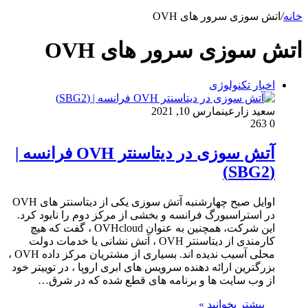
خانه
/
اتش سوزی سرور های OVH
اتش سوزی سرور های OVH
اخبار تکنولوژی
سعید زارعین
مارس 10, 2021
263
0
آتش سوزی در دیتاسنتر OVH فرانسه |
(SBG2)
اوایل صبح چهارشنبه آتش سوزی یکی از دیتاسنتر های OVH
در استراسبورگ فرانسه و بخشی از مرکز دوم را نابود کرد.
این شرکت، همچنین به عنوان OVHcloud ، گفت که هیچ
کارمندی از دیتاسنتر OVH ، آتش نشانی یا خدمات دولت
محلی آسیب ندیده اند. بسیاری از مشتریان مرکز داده OVH ،
بزرگترین ارائه دهنده سرویس های ابری اروپا ، در توییتر خود
از وب سایت ها و برنامه های قطع شده که در شرق…
بیشتر بخوانید »