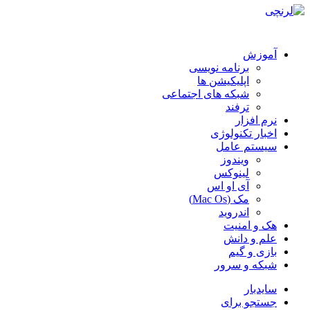
آموزش
برنامه نویسی
اپلیکیشن ها
شبکه های اجتماعی
ترفند
نرم افزار
اخبار تکنولوژی
سیستم عامل
ویندوز
لینوکس
آی او اس
مک (Mac Os)
اندروید
هک و امنیت
علم و دانش
بازی و گیم
شبکه و سرور
سایدبار
جستجو برای