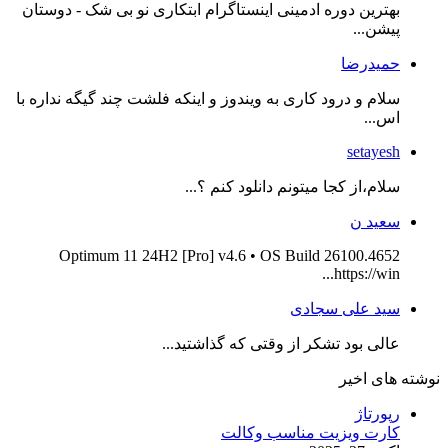
بهترین دوره ادمینی اینستاگرام ابتکاری نو بی شک - دوستان
پیشن...
حمیدرضا
سلام و درود کاری به ویندوز و اینکه فلشت چند گیگه نداره با
اس...
setayesh
سلام،از کجا میتونم دانلود کنم ؟...
سعید ن
Optimum 11 24H2 [Pro] v4.6 • OS Build 26100.4652
https://win...
سید علی سجادی
عالی بود تشکر از وقتی که گذاشتید...
نوشته های اخیر
رپورتاژ
کارت ویزیت مناسب وکالت