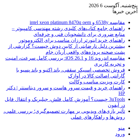
پنج‌شنبه, آگوست 6 2026
آخرین خبرها
مقایسه 6538y و intel xeon platinum 8470q oem
راهنمای جامع کتاب‌های کلیدی رشته مهندسی کامپیوتر –
منابع ضروری برای دانشجویان فنی و حرفه‌ای
راهنمای خرید اینورتر ارزان مناسب برای الکتروموتور
بیشترین دلیل نارضایتی از کابین دوش چیست؟ گزارشی از
پشت صحنه پروژه‌های واقعی آریان جام
مقایسه اندروید 16 و iOS 26.1: بررسی کامل سرعت، امنیت
و تجربه کاربری
فروش تخصصی اسپیکر سقفی، باند اکتیو و باند پسیو با
گارانتی اصالت کالا در آوازک
کارت ویزیت مناسب وکالت
راهنمای خرید و قیمت سرور هاست و سرور دیتاسنتر | دکتر
HP
3uTools چیست؟ آموزش کامل فلش، جیلبریک و انتقال فایل
در آیفون
تأثیر بازی‌های ویدیویی بر مهارت تصمیم‌گیری؛ بررسی علمی،
روش‌ها و راهکارهای عملی
منو
ورود