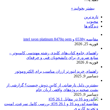
بیشتر بخوانید »
تازه ترین
محبوب
دیدگاه ها
مقایسه 6538y و intel xeon platinum 8470q oem
فوریه 25, 2026
راهنمای جامع کتاب‌های کلیدی رشته مهندسی کامپیوتر –
منابع ضروری برای دانشجویان فنی و حرفه‌ای
فوریه 6, 2026
راهنمای خرید اینورتر ارزان مناسب برای الکتروموتور
دسامبر 9, 2025
بیشترین دلیل نارضایتی از کابین دوش چیست؟ گزارشی از
پشت صحنه پروژه‌های واقعی آریان جام
دسامبر 9, 2025
مقایسه اندروید 16 و iOS 26.1: بررسی کامل سرعت، امنیت
و تجربه کاربری