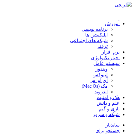
آموزش
برنامه نویسی
اپلیکیشن ها
شبکه های اجتماعی
ترفند
نرم افزار
اخبار تکنولوژی
سیستم عامل
ویندوز
لینوکس
آی او اس
مک (Mac Os)
اندروید
هک و امنیت
علم و دانش
بازی و گیم
شبکه و سرور
سایدبار
جستجو برای