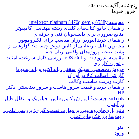
پنج‌شنبه, آگوست 6 2026
آخرین خبرها
مقایسه 6538y و intel xeon platinum 8470q oem
راهنمای جامع کتاب‌های کلیدی رشته مهندسی کامپیوتر –
منابع ضروری برای دانشجویان فنی و حرفه‌ای
راهنمای خرید اینورتر ارزان مناسب برای الکتروموتور
بیشترین دلیل نارضایتی از کابین دوش چیست؟ گزارشی از
پشت صحنه پروژه‌های واقعی آریان جام
مقایسه اندروید 16 و iOS 26.1: بررسی کامل سرعت، امنیت
و تجربه کاربری
فروش تخصصی اسپیکر سقفی، باند اکتیو و باند پسیو با
گارانتی اصالت کالا در آوازک
کارت ویزیت مناسب وکالت
راهنمای خرید و قیمت سرور هاست و سرور دیتاسنتر | دکتر
HP
3uTools چیست؟ آموزش کامل فلش، جیلبریک و انتقال فایل
در آیفون
تأثیر بازی‌های ویدیویی بر مهارت تصمیم‌گیری؛ بررسی علمی،
روش‌ها و راهکارهای عملی
منو
ورود