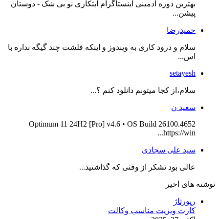
بهترین دوره ادمینی اینستاگرام ابتکاری نو بی شک - دوستان
پیشن...
حمیدرضا
سلام و درود کاری به ویندوز و اینکه فلشت چند گیگه نداره با
اس...
setayesh
سلام،از کجا میتونم دانلود کنم ؟...
سعید ن
Optimum 11 24H2 [Pro] v4.6 • OS Build 26100.4652
https://win...
سید علی سجادی
عالی بود تشکر از وقتی که گذاشتید...
نوشته های اخیر
رپورتاژ
کارت ویزیت مناسب وکالت