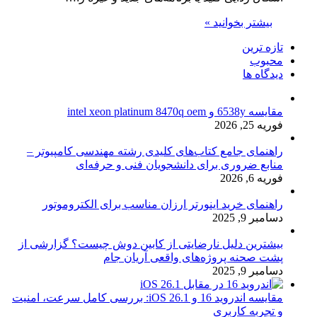
بیشتر بخوانید »
تازه ترین
محبوب
دیدگاه ها
مقایسه 6538y و intel xeon platinum 8470q oem
فوریه 25, 2026
راهنمای جامع کتاب‌های کلیدی رشته مهندسی کامپیوتر –
منابع ضروری برای دانشجویان فنی و حرفه‌ای
فوریه 6, 2026
راهنمای خرید اینورتر ارزان مناسب برای الکتروموتور
دسامبر 9, 2025
بیشترین دلیل نارضایتی از کابین دوش چیست؟ گزارشی از
پشت صحنه پروژه‌های واقعی آریان جام
دسامبر 9, 2025
مقایسه اندروید 16 و iOS 26.1: بررسی کامل سرعت، امنیت
و تجربه کاربری