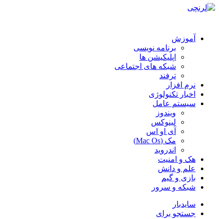
آموزش
برنامه نویسی
اپلیکیشن ها
شبکه های اجتماعی
ترفند
نرم افزار
اخبار تکنولوژی
سیستم عامل
ویندوز
لینوکس
آی او اس
مک (Mac Os)
اندروید
هک و امنیت
علم و دانش
بازی و گیم
شبکه و سرور
سایدبار
جستجو برای