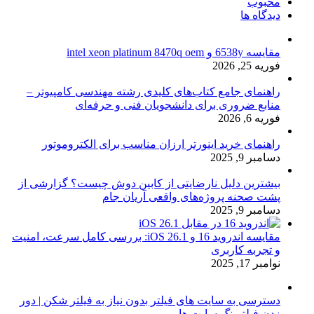
محبوب
دیدگاه ها
مقایسه 6538y و intel xeon platinum 8470q oem
فوریه 25, 2026
راهنمای جامع کتاب‌های کلیدی رشته مهندسی کامپیوتر –
منابع ضروری برای دانشجویان فنی و حرفه‌ای
فوریه 6, 2026
راهنمای خرید اینورتر ارزان مناسب برای الکتروموتور
دسامبر 9, 2025
بیشترین دلیل نارضایتی از کابین دوش چیست؟ گزارشی از
پشت صحنه پروژه‌های واقعی آریان جام
دسامبر 9, 2025
مقایسه اندروید 16 و iOS 26.1: بررسی کامل سرعت، امنیت
و تجربه کاربری
نوامبر 17, 2025
دسترسی به سایت های فیلتر بدون نیاز به فیلتر شکن | دور
زدن فیلترینگ سایت ها