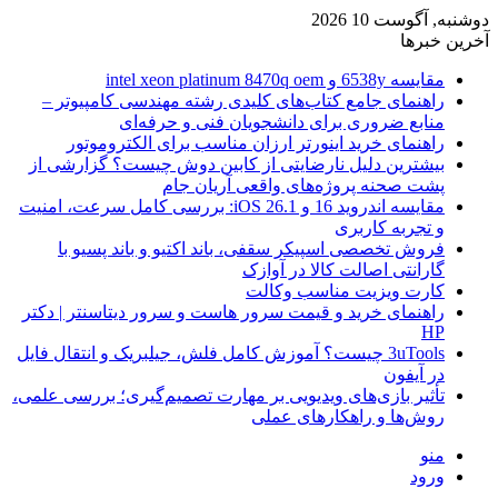
دوشنبه, آگوست 10 2026
آخرین خبرها
مقایسه 6538y و intel xeon platinum 8470q oem
راهنمای جامع کتاب‌های کلیدی رشته مهندسی کامپیوتر –
منابع ضروری برای دانشجویان فنی و حرفه‌ای
راهنمای خرید اینورتر ارزان مناسب برای الکتروموتور
بیشترین دلیل نارضایتی از کابین دوش چیست؟ گزارشی از
پشت صحنه پروژه‌های واقعی آریان جام
مقایسه اندروید 16 و iOS 26.1: بررسی کامل سرعت، امنیت
و تجربه کاربری
فروش تخصصی اسپیکر سقفی، باند اکتیو و باند پسیو با
گارانتی اصالت کالا در آوازک
کارت ویزیت مناسب وکالت
راهنمای خرید و قیمت سرور هاست و سرور دیتاسنتر | دکتر
HP
3uTools چیست؟ آموزش کامل فلش، جیلبریک و انتقال فایل
در آیفون
تأثیر بازی‌های ویدیویی بر مهارت تصمیم‌گیری؛ بررسی علمی،
روش‌ها و راهکارهای عملی
منو
ورود