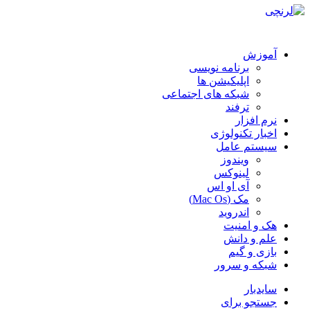
آموزش
برنامه نویسی
اپلیکیشن ها
شبکه های اجتماعی
ترفند
نرم افزار
اخبار تکنولوژی
سیستم عامل
ویندوز
لینوکس
آی او اس
مک (Mac Os)
اندروید
هک و امنیت
علم و دانش
بازی و گیم
شبکه و سرور
سایدبار
جستجو برای