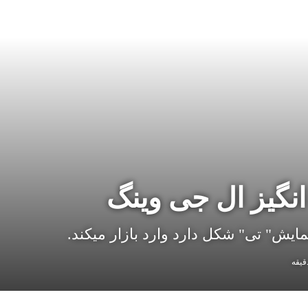
گیز ال جی وینگ
ش" تی" شکل دارد وارد بازار میکند.