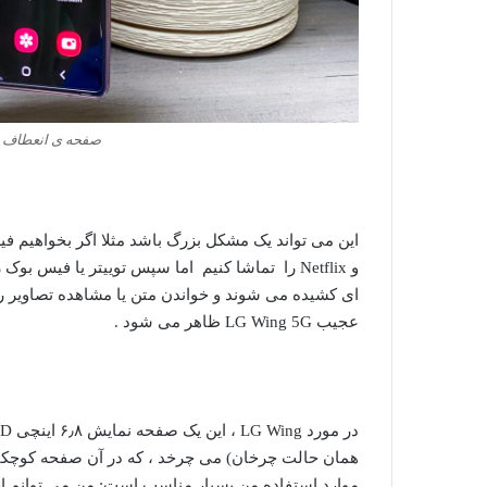
صفحه ی انعطاف پذیر گوشی
این می تواند یک مشکل بزرگ باشد مثلا
اگر بخواهیم فی
و Netflix را تماشا کنیم اما سپس توییتر یا فیس ب
ای کشیده می شوند و خواندن متن یا مشاهده تصاویر را
عجیب LG Wing 5G ظاهر می شود .
همان حالت چرخان) می چرخد ​​، که در آن صفحه کوچکتر ۳٫۹ اینچی در زیر نشان داده می ش
موارد استفاده من بسیار مناسب است: من می توانم ا