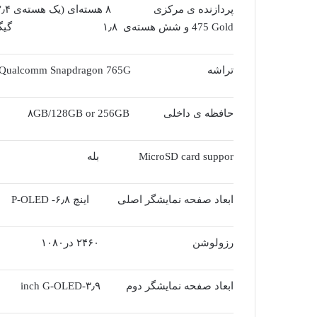
475 Gold و شش هسته‌ی ۱٫۸ گیگاهرتز Kryo 475 Silver)
تراشه Qualcomm Snapdragon 765G
حافظه ی داخلی ۸GB/128GB or 256GB
MicroSD card suppor بله
ابعاد صفحه نمایشگر اصلی اینچ ۶٫۸- P-OLED
رزولوشن ۲۴۶۰ در۱۰۸۰
ابعاد صفحه نمایشگر دوم ۳٫۹-inch G-OLED