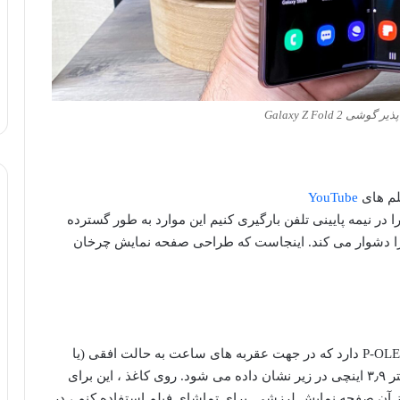
 Galaxy Z Fold 2
لم های
YouTube
وک را در نیمه پایینی تلفن بارگیری کنیم این موارد به طور گسترده
 دشوار می کند.
اینجاست که طراحی صفحه نمایش چرخان
در مورد LG Wing ، این یک صفحه نمایش ۶٫۸ اینچی P-OLED دارد که در جهت عقربه های ساعت به حالت افقی (یا
ود.
روی کاغذ ، این برای
ز آن صفحه نمایش لرزشی برای تماشای فیلم استفاده کنم ، در