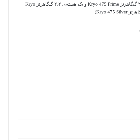
پردازنده ی مرکزی ۸ هسته‌ای (یک هسته‌ی ۲٫۴ گیگاهرتز Kryo 475 Prime و یک هسته‌ی ۲٫۲ گیگاهرتز Kryo