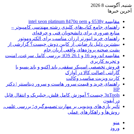
شنبه, آگوست 8 2026
آخرین خبرها
مقایسه 6538y و intel xeon platinum 8470q oem
راهنمای جامع کتاب‌های کلیدی رشته مهندسی کامپیوتر –
منابع ضروری برای دانشجویان فنی و حرفه‌ای
راهنمای خرید اینورتر ارزان مناسب برای الکتروموتور
بیشترین دلیل نارضایتی از کابین دوش چیست؟ گزارشی از
پشت صحنه پروژه‌های واقعی آریان جام
مقایسه اندروید 16 و iOS 26.1: بررسی کامل سرعت، امنیت
و تجربه کاربری
فروش تخصصی اسپیکر سقفی، باند اکتیو و باند پسیو با
گارانتی اصالت کالا در آوازک
کارت ویزیت مناسب وکالت
راهنمای خرید و قیمت سرور هاست و سرور دیتاسنتر | دکتر
HP
3uTools چیست؟ آموزش کامل فلش، جیلبریک و انتقال فایل
در آیفون
تأثیر بازی‌های ویدیویی بر مهارت تصمیم‌گیری؛ بررسی علمی،
روش‌ها و راهکارهای عملی
منو
ورود