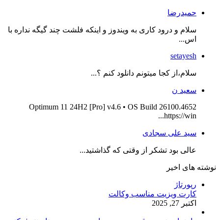
حمیدرضا
سلام و درود کاری به ویندوز و اینکه فلشت چند گیگه نداره با
اس...
setayesh
سلام،از کجا میتونم دانلود کنم ؟...
سعید ن
Optimum 11 24H2 [Pro] v4.6 • OS Build 26100.4652
https://win...
سید علی سجادی
عالی بود تشکر از وقتی که گذاشتید...
نوشته های اخیر
رپورتاژ
کارت ویزیت مناسب وکالت
اکتبر 27, 2025