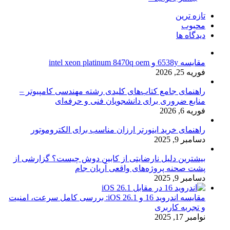
تازه ترین
محبوب
دیدگاه ها
مقایسه 6538y و intel xeon platinum 8470q oem
فوریه 25, 2026
راهنمای جامع کتاب‌های کلیدی رشته مهندسی کامپیوتر –
منابع ضروری برای دانشجویان فنی و حرفه‌ای
فوریه 6, 2026
راهنمای خرید اینورتر ارزان مناسب برای الکتروموتور
دسامبر 9, 2025
بیشترین دلیل نارضایتی از کابین دوش چیست؟ گزارشی از
پشت صحنه پروژه‌های واقعی آریان جام
دسامبر 9, 2025
مقایسه اندروید 16 و iOS 26.1: بررسی کامل سرعت، امنیت
و تجربه کاربری
نوامبر 17, 2025