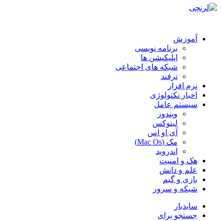
آموزش
برنامه نویسی
اپلیکیشن ها
شبکه های اجتماعی
ترفند
نرم افزار
اخبار تکنولوژی
سیستم عامل
ویندوز
لینوکس
آی او اس
مک (Mac Os)
اندروید
هک و امنیت
علم و دانش
بازی و گیم
شبکه و سرور
سایدبار
جستجو برای