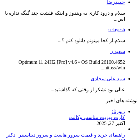
حمیدرضا
سلام و درود کاری به ویندوز و اینکه فلشت چند گیگه نداره با
اس...
setayesh
سلام،از کجا میتونم دانلود کنم ؟...
سعید ن
Optimum 11 24H2 [Pro] v4.6 • OS Build 26100.4652
https://win...
سید علی سجادی
عالی بود تشکر از وقتی که گذاشتید...
نوشته های اخیر
رپورتاژ
کارت ویزیت مناسب وکالت
اکتبر 27, 2025
راهنمای خرید و قیمت سرور هاست و سرور دیتاسنتر | دکتر