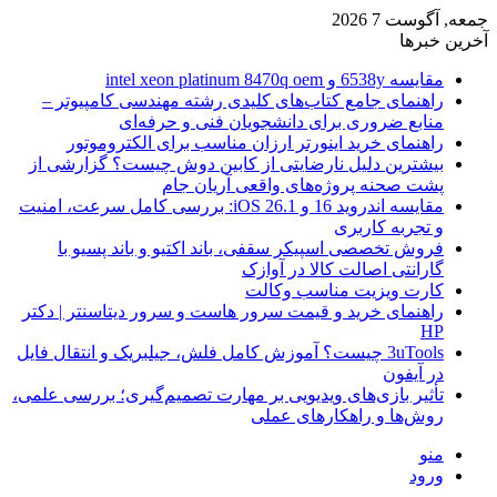
جمعه, آگوست 7 2026
آخرین خبرها
مقایسه 6538y و intel xeon platinum 8470q oem
راهنمای جامع کتاب‌های کلیدی رشته مهندسی کامپیوتر –
منابع ضروری برای دانشجویان فنی و حرفه‌ای
راهنمای خرید اینورتر ارزان مناسب برای الکتروموتور
بیشترین دلیل نارضایتی از کابین دوش چیست؟ گزارشی از
پشت صحنه پروژه‌های واقعی آریان جام
مقایسه اندروید 16 و iOS 26.1: بررسی کامل سرعت، امنیت
و تجربه کاربری
فروش تخصصی اسپیکر سقفی، باند اکتیو و باند پسیو با
گارانتی اصالت کالا در آوازک
کارت ویزیت مناسب وکالت
راهنمای خرید و قیمت سرور هاست و سرور دیتاسنتر | دکتر
HP
3uTools چیست؟ آموزش کامل فلش، جیلبریک و انتقال فایل
در آیفون
تأثیر بازی‌های ویدیویی بر مهارت تصمیم‌گیری؛ بررسی علمی،
روش‌ها و راهکارهای عملی
منو
ورود