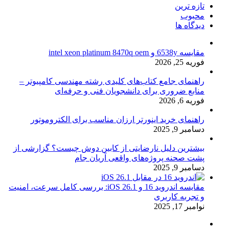
تازه ترین
محبوب
دیدگاه ها
مقایسه 6538y و intel xeon platinum 8470q oem
فوریه 25, 2026
راهنمای جامع کتاب‌های کلیدی رشته مهندسی کامپیوتر –
منابع ضروری برای دانشجویان فنی و حرفه‌ای
فوریه 6, 2026
راهنمای خرید اینورتر ارزان مناسب برای الکتروموتور
دسامبر 9, 2025
بیشترین دلیل نارضایتی از کابین دوش چیست؟ گزارشی از
پشت صحنه پروژه‌های واقعی آریان جام
دسامبر 9, 2025
مقایسه اندروید 16 و iOS 26.1: بررسی کامل سرعت، امنیت
و تجربه کاربری
نوامبر 17, 2025