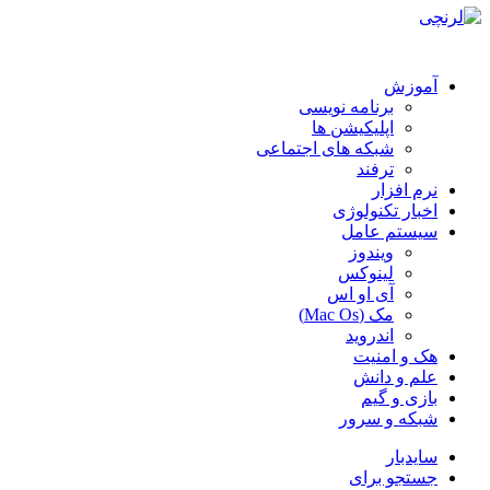
آموزش
برنامه نویسی
اپلیکیشن ها
شبکه های اجتماعی
ترفند
نرم افزار
اخبار تکنولوژی
سیستم عامل
ویندوز
لینوکس
آی او اس
مک (Mac Os)
اندروید
هک و امنیت
علم و دانش
بازی و گیم
شبکه و سرور
سایدبار
جستجو برای