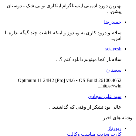
بهترین دوره ادمینی اینستاگرام ابتکاری نو بی شک - دوستان
پیشن...
حمیدرضا
سلام و درود کاری به ویندوز و اینکه فلشت چند گیگه نداره با
اس...
setayesh
سلام،از کجا میتونم دانلود کنم ؟...
سعید ن
Optimum 11 24H2 [Pro] v4.6 • OS Build 26100.4652
https://win...
سید علی سجادی
عالی بود تشکر از وقتی که گذاشتید...
نوشته های اخیر
رپورتاژ
کارت ویزیت مناسب وکالت