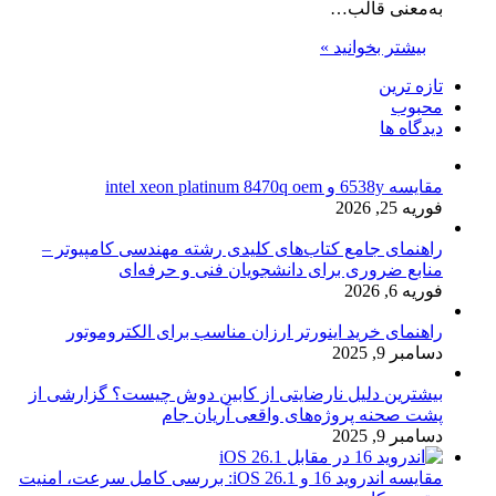
به‌معنی قالب…
بیشتر بخوانید »
تازه ترین
محبوب
دیدگاه ها
مقایسه 6538y و intel xeon platinum 8470q oem
فوریه 25, 2026
راهنمای جامع کتاب‌های کلیدی رشته مهندسی کامپیوتر –
منابع ضروری برای دانشجویان فنی و حرفه‌ای
فوریه 6, 2026
راهنمای خرید اینورتر ارزان مناسب برای الکتروموتور
دسامبر 9, 2025
بیشترین دلیل نارضایتی از کابین دوش چیست؟ گزارشی از
پشت صحنه پروژه‌های واقعی آریان جام
دسامبر 9, 2025
مقایسه اندروید 16 و iOS 26.1: بررسی کامل سرعت، امنیت