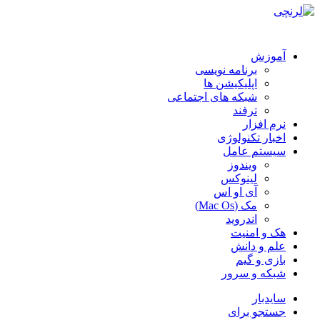
آموزش
برنامه نویسی
اپلیکیشن ها
شبکه های اجتماعی
ترفند
نرم افزار
اخبار تکنولوژی
سیستم عامل
ویندوز
لینوکس
آی او اس
مک (Mac Os)
اندروید
هک و امنیت
علم و دانش
بازی و گیم
شبکه و سرور
سایدبار
جستجو برای