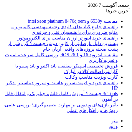
جمعه, آگوست 7 2026
آخرین خبرها
مقایسه 6538y و intel xeon platinum 8470q oem
راهنمای جامع کتاب‌های کلیدی رشته مهندسی کامپیوتر –
منابع ضروری برای دانشجویان فنی و حرفه‌ای
راهنمای خرید اینورتر ارزان مناسب برای الکتروموتور
بیشترین دلیل نارضایتی از کابین دوش چیست؟ گزارشی از
پشت صحنه پروژه‌های واقعی آریان جام
مقایسه اندروید 16 و iOS 26.1: بررسی کامل سرعت، امنیت
و تجربه کاربری
فروش تخصصی اسپیکر سقفی، باند اکتیو و باند پسیو با
گارانتی اصالت کالا در آوازک
کارت ویزیت مناسب وکالت
راهنمای خرید و قیمت سرور هاست و سرور دیتاسنتر | دکتر
HP
3uTools چیست؟ آموزش کامل فلش، جیلبریک و انتقال فایل
در آیفون
تأثیر بازی‌های ویدیویی بر مهارت تصمیم‌گیری؛ بررسی علمی،
روش‌ها و راهکارهای عملی
منو
ورود