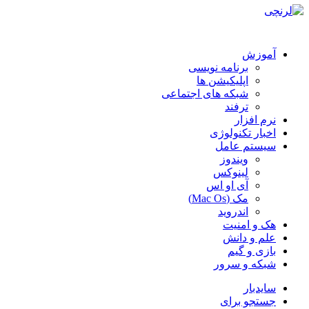
آموزش
برنامه نویسی
اپلیکیشن ها
شبکه های اجتماعی
ترفند
نرم افزار
اخبار تکنولوژی
سیستم عامل
ویندوز
لینوکس
آی او اس
مک (Mac Os)
اندروید
هک و امنیت
علم و دانش
بازی و گیم
شبکه و سرور
سایدبار
جستجو برای