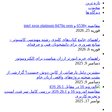
تازه ترین
محبوب
دیدگاه ها
مقایسه 6538y و intel xeon platinum 8470q oem
فوریه 25, 2026
راهنمای جامع کتاب‌های کلیدی رشته مهندسی کامپیوتر –
منابع ضروری برای دانشجویان فنی و حرفه‌ای
فوریه 6, 2026
راهنمای خرید اینورتر ارزان مناسب برای الکتروموتور
دسامبر 9, 2025
بیشترین دلیل نارضایتی از کابین دوش چیست؟ گزارشی از
پشت صحنه پروژه‌های واقعی آریان جام
دسامبر 9, 2025
مقایسه اندروید 16 و iOS 26.1: بررسی کامل سرعت، امنیت
و تجربه کاربری
نوامبر 17, 2025