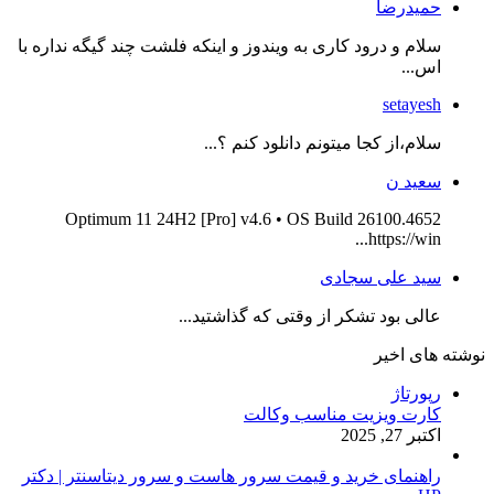
حمیدرضا
سلام و درود کاری به ویندوز و اینکه فلشت چند گیگه نداره با
اس...
setayesh
سلام،از کجا میتونم دانلود کنم ؟...
سعید ن
Optimum 11 24H2 [Pro] v4.6 • OS Build 26100.4652
https://win...
سید علی سجادی
عالی بود تشکر از وقتی که گذاشتید...
نوشته های اخیر
رپورتاژ
کارت ویزیت مناسب وکالت
اکتبر 27, 2025
راهنمای خرید و قیمت سرور هاست و سرور دیتاسنتر | دکتر