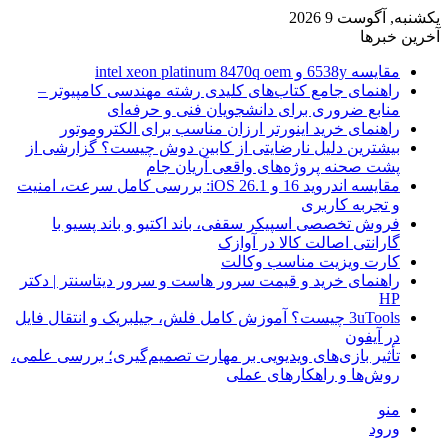
یکشنبه, آگوست 9 2026
آخرین خبرها
مقایسه 6538y و intel xeon platinum 8470q oem
راهنمای جامع کتاب‌های کلیدی رشته مهندسی کامپیوتر –
منابع ضروری برای دانشجویان فنی و حرفه‌ای
راهنمای خرید اینورتر ارزان مناسب برای الکتروموتور
بیشترین دلیل نارضایتی از کابین دوش چیست؟ گزارشی از
پشت صحنه پروژه‌های واقعی آریان جام
مقایسه اندروید 16 و iOS 26.1: بررسی کامل سرعت، امنیت
و تجربه کاربری
فروش تخصصی اسپیکر سقفی، باند اکتیو و باند پسیو با
گارانتی اصالت کالا در آوازک
کارت ویزیت مناسب وکالت
راهنمای خرید و قیمت سرور هاست و سرور دیتاسنتر | دکتر
HP
3uTools چیست؟ آموزش کامل فلش، جیلبریک و انتقال فایل
در آیفون
تأثیر بازی‌های ویدیویی بر مهارت تصمیم‌گیری؛ بررسی علمی،
روش‌ها و راهکارهای عملی
منو
ورود