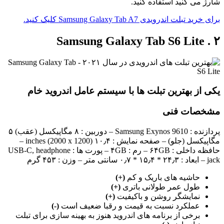
شارژ می کنید استفاده کنید.
برای خرید تبلت اندرویدی Samsung Galaxy Tab A7 کلیک کنید.
۲ . Samsung Galaxy Tab S6 Lite
یکی از بهترین تبلت ها با سیستم عامل اندروید خام
مشخصات فنی
پردازنده : Samsung Exynos 9610 – دوربین : ۸ مگاپیکسل (عقب) ۵
مگاپیکسل (جلو) – صفحه نمایش : ۱۰٫۴ inches (2000 x 1200) –
حافظه داخلی : ۶۴GB – رم : ۴GB – پورت ها : USB-C, headphone
jack – ابعاد : ۲۴٫۳ * ۱۵٫۴ * ۰٫۷ سانتی متر – وزن : ۴۵۳ گرم
حاشیه های باریک و کم
(+)
طول عمر طولانی باتری
(+)
نمایشگر روشن و باکیفیت
(+)
عملکرد نسبت به قیمت و رقبا ضعیف است
(-)
برخی از برنامه های اندروید هنوز به بهینه سازی برای تبلت