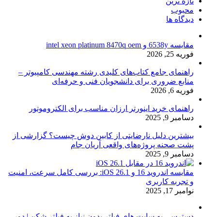
تازه ترین
محبوب
دیدگاه ها
مقایسه 6538y و intel xeon platinum 8470q oem
فوریه 25, 2026
راهنمای جامع کتاب‌های کلیدی رشته مهندسی کامپیوتر –
منابع ضروری برای دانشجویان فنی و حرفه‌ای
فوریه 6, 2026
راهنمای خرید اینورتر ارزان مناسب برای الکتروموتور
دسامبر 9, 2025
بیشترین دلیل نارضایتی از کابین دوش چیست؟ گزارشی از
پشت صحنه پروژه‌های واقعی آریان جام
دسامبر 9, 2025
مقایسه اندروید 16 و iOS 26.1: بررسی کامل سرعت، امنیت
و تجربه کاربری
نوامبر 17, 2025
دسترسی به سایت های فیلتر بدون نیاز به فیلتر شکن | دور