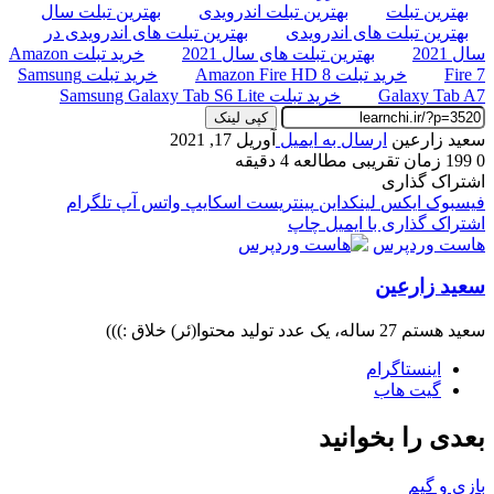
بهترین تبلت
بهترین تبلت اندرویدی
بهترین تبلت سال
بهترین تبلت های اندرویدی
بهترین تبلت های اندرویدی در
سال 2021
بهترین تبلت های سال 2021
خرید تبلت Amazon
Fire 7
خرید تبلت Amazon Fire HD 8
خرید تبلت Samsung
Galaxy Tab A7
خرید تبلت Samsung Galaxy Tab S6 Lite
کپی لینک
سعید زارعین
ارسال به ایمیل
آوریل 17, 2021
0
199
زمان تقریبی مطالعه 4 دقیقه
اشتراک گذاری
فیسبوک
ایکس
لینکداین
پینتریست
اسکایپ
واتس آپ
تلگرام
اشتراک گذاری با ایمیل
چاپ
هاست وردپرس
سعید زارعین
سعید هستم 27 ساله، یک عدد تولید محتوا(ئر) خلاق :)))
اینستاگرام
گیت ‌هاب
بعدی را بخوانید
بازی و گیم