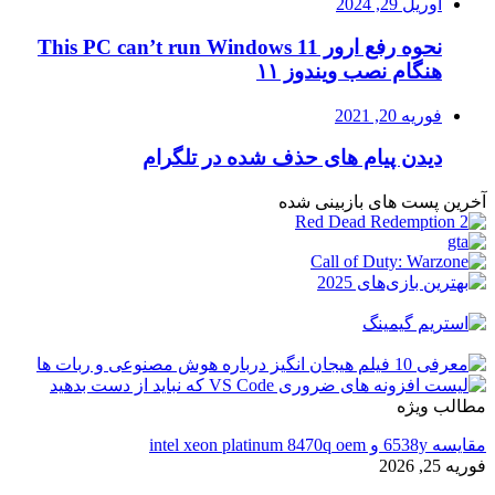
آوریل 29, 2024
نحوه رفع ارور This PC can’t run Windows 11
هنگام نصب ویندوز ۱۱
فوریه 20, 2021
دیدن پیام های حذف شده در تلگرام
آخرین پست های بازبینی شده
مطالب ویژه
مقایسه 6538y و intel xeon platinum 8470q oem
فوریه 25, 2026