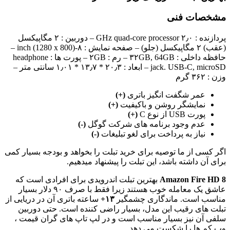
مشخصات فنی
پردازنده : ۲٫۰ GHz quad-core processor – دوربین : ۲ مگاپیکسل
(عقب) ۲ مگاپیکسل (جلو) – صفحه نمایش : ۸-inch (1280 x 800) –
حافظه داخلی : ۳۲GB, 64GB – رم : ۲GB – پورت ها : headphone
jack. USB-C, microSD – ابعاد : ۲۰٫۳ * ۱۳٫۷ * ۱٫۰۱ سانتی متر –
وزن : ۳۶۲ گرم
عمر شگفت انگیز باتری
(+)
نمایشگر روشن و باکیفیت
(+)
پورت USB از نوع C
(+)
عدم وجود برنامه های شرکت گوگل
(-)
نیاز به پرداخت برای لغو تبلیغات
(-)
اگر کسی از ما توصیه برای خرید تبلت را بخواهد و بودجه بسیار کمی
برای آن داشته باشد، این تبلت را پیشنهاد میدهیم.
Amazon Fire HD 8
بهترین تبلت اندرویدی برای افرادی است که
عاشق یک معامله خوب هستند زیرا فقط با صرف ۹۰ دلار بسیار
مناسب است. ماندگاری چشمگیر
۱۳+
ساعته باتری آن در دریایی از
تبلت های رقیب این مدل، بسیار راضی کننده است. حتی دوربین
سلفی آن نیز بسیار مناسب است و در لپ تاپ های گران قیمت ،
وب کم ها را شکست می دهد.