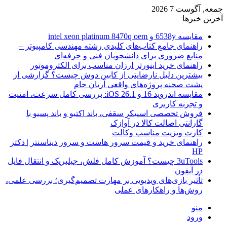
جمعه, آگوست 7 2026
آخرین خبرها
مقایسه 6538y و intel xeon platinum 8470q oem
راهنمای جامع کتاب‌های کلیدی رشته مهندسی کامپیوتر –
منابع ضروری برای دانشجویان فنی و حرفه‌ای
راهنمای خرید اینورتر ارزان مناسب برای الکتروموتور
بیشترین دلیل نارضایتی از کابین دوش چیست؟ گزارشی از
پشت صحنه پروژه‌های واقعی آریان جام
مقایسه اندروید 16 و iOS 26.1: بررسی کامل سرعت، امنیت
و تجربه کاربری
فروش تخصصی اسپیکر سقفی، باند اکتیو و باند پسیو با
گارانتی اصالت کالا در آوازک
کارت ویزیت مناسب وکالت
راهنمای خرید و قیمت سرور هاست و سرور دیتاسنتر | دکتر
HP
3uTools چیست؟ آموزش کامل فلش، جیلبریک و انتقال فایل
در آیفون
تأثیر بازی‌های ویدیویی بر مهارت تصمیم‌گیری؛ بررسی علمی،
روش‌ها و راهکارهای عملی
منو
ورود