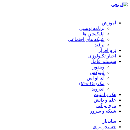
آموزش
برنامه نویسی
اپلیکیشن ها
شبکه های اجتماعی
ترفند
نرم افزار
اخبار تکنولوژی
سیستم عامل
ویندوز
لینوکس
آی او اس
مک (Mac Os)
اندروید
هک و امنیت
علم و دانش
بازی و گیم
شبکه و سرور
سایدبار
جستجو برای