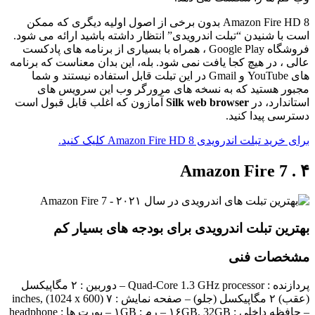
Amazon Fire HD 8 بدون برخی از اصول اولیه دیگری که ممکن
است با شنیدن “تبلت اندرویدی” انتظار داشته باشید ارائه می شود.
فروشگاه Google Play ، همراه با بسیاری از برنامه های پادکست
عالی ، در هیچ کجا یافت نمی شود. بله، این بدان معناست که برنامه
های YouTube و Gmail در این تبلت قابل استفاده نیستند و شما
مجبور هستید که به نسخه های مرورگر وب این سرویس های
استاندارد، در
Silk web browser
آمازون که اغلب قابل قبول است
دسترسی پیدا کنید.
برای خرید تبلت اندرویدی Amazon Fire HD 8 کلیک کنید.
۴ . Amazon Fire 7
بهترین تبلت اندرویدی برای بودجه های بسیار کم
مشخصات فنی
پردازنده : Quad-Core 1.3 GHz processor – دوربین : ۲ مگاپیکسل
(عقب) ۲ مگاپیکسل (جلو) – صفحه نمایش : ۷ inches, (1024 x 600)
– حافظه داخلی : ۱۶GB, 32GB – رم : ۱GB – پورت ها : headphone