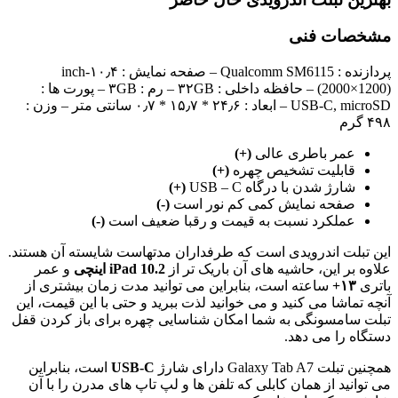
مشخصات فنی
پردازنده : Qualcomm SM6115 – صفحه نمایش : ۱۰٫۴-inch
(2000×1200) – حافظه داخلی : ۳۲GB – رم : ۳GB – پورت ها :
USB-C, microSD – ابعاد : ۲۴٫۶ * ۱۵٫۷ * ۰٫۷ سانتی متر – وزن :
۴۹۸ گرم
عمر باطری عالی
(+)
قابلیت تشخیص چهره
(+)
شارژ شدن با درگاه USB – C
(+)
صفحه نمایش کمی کم نور است
(-)
عملکرد نسبت به قیمت و رقبا ضعیف است
(-)
این تبلت اندرویدی است که طرفداران مدتهاست شایسته آن هستند.
علاوه بر این، حاشیه های آن باریک تر از
iPad 10.2 اینچی
و عمر
باتری
۱۳+
ساعته است، بنابراین می توانید مدت زمان بیشتری از
آنچه تماشا می کنید و می خوانید لذت ببرید و حتی با این قیمت، این
تبلت سامسونگی به شما امکان شناسایی چهره برای باز کردن قفل
دستگاه را می دهد.
همچنین تبلت Galaxy Tab A7 دارای شارژ
USB-C
است، بنابراین
می توانید از همان کابلی که تلفن ها و لپ تاپ های مدرن را با آن