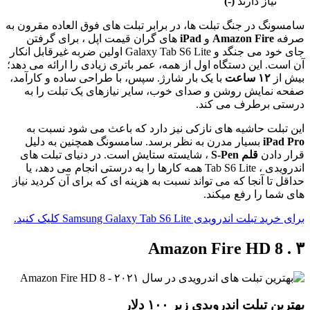
نیاز دارند
(-)
سامسونگ در جنگ تبلت ها، در برابر تبلت های فوق العاده مقرون به
صرفه
Amazon Fire
و
iPad
های گران قیمت اپل ، برای گرفتن
جای خود می جنگد و Galaxy Tab S6 Lite اولین ضربه غیرقابل انکار
آن است. این دستگاه اول از همه، عمر باتری زیادی را ارائه می دهد؛
بیش از
۱۲ ساعت
با یک بار شارژ. سپس، با طراحی ساده و کارآمد،
صفحه نمایش روشن و صدای خوب، سایر نیازهای یک تبلت را به
درستی برطرف می کند.
این تبلت حاشیه های نازکی نیز دارد که باعث می شود نسبت به
iPad Pro
بسیار مدرن به نظر برسد. سامسونگ همچنین به دلیل
قرار دادن
قلم S-Pen
، شایسته ستایش است. در دنیای تبلت های
اندرویدی ، Tab S6 Lite همه کارها را به درستی انجام می دهد، یا
حداقل تا آنجا که می تواند نسبت به هزینه ای که برای آن کردید نیاز
های شما را رفع میکند.
برای خرید تبلت اندرویدی Samsung Galaxy Tab S6 Lite کلیک کنید.
۳ . Amazon Fire HD 8
بهترین تبلت اندرویدی زیر ۱۰۰ دلار