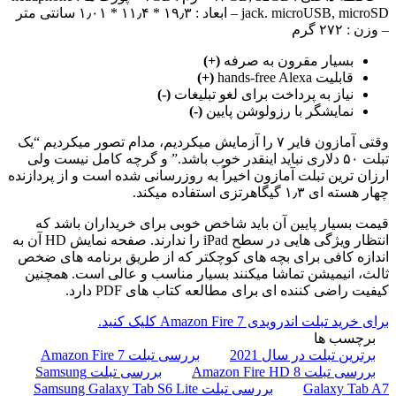
jack. microUSB, microSD – ابعاد : ۱۹٫۳ * ۱۱٫۴ * ۱٫۰۱ سانتی متر
– وزن : ۲۷۲ گرم
بسیار مقرون به صرفه
(+)
قابلیت hands-free Alexa
(+)
نیاز به پرداخت برای لغو تبلیغات
(-)
نمایشگر با رزولوشن پایین
(-)
وقتی آمازون فایر ۷ را آزمایش میکردیم، مدام تصور میکردیم “یک
تبلت ۵۰ دلاری نباید اینقدر خوب باشد.” و گرچه کامل نیست ولی
ارزان ترین تبلت آمازون اخیراً به روزرسانی شده است و از پردازنده
چهار هسته ای ۱٫۳ گیگاهرتزی استفاده میکند.
قیمت بسیار پایین آن باید شاخص خوبی برای خریداران باشد که
انتظار ویژگی هایی در سطح iPad را ندارند. صفحه نمایش HD آن به
اندازه کافی برای بچه های کوچکتر که از طریق برنامه های ضخص
ثالث، انیمیشن تماشا میکنند بسیار مناسب و عالی است. همچنین
کیفیت راضی کننده ای برای مطالعه کتاب های PDF دارد.
برای خرید تبلت اندرویدی Amazon Fire 7 کلیک کنید.
برچسب ها
برترین تبلت در سال 2021
بررسی تبلت Amazon Fire 7
بررسی تبلت Amazon Fire HD 8
بررسی تبلت Samsung
Galaxy Tab A7
بررسی تبلت Samsung Galaxy Tab S6 Lite