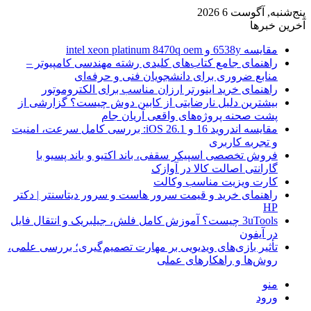
پنج‌شنبه, آگوست 6 2026
آخرین خبرها
مقایسه 6538y و intel xeon platinum 8470q oem
راهنمای جامع کتاب‌های کلیدی رشته مهندسی کامپیوتر –
منابع ضروری برای دانشجویان فنی و حرفه‌ای
راهنمای خرید اینورتر ارزان مناسب برای الکتروموتور
بیشترین دلیل نارضایتی از کابین دوش چیست؟ گزارشی از
پشت صحنه پروژه‌های واقعی آریان جام
مقایسه اندروید 16 و iOS 26.1: بررسی کامل سرعت، امنیت
و تجربه کاربری
فروش تخصصی اسپیکر سقفی، باند اکتیو و باند پسیو با
گارانتی اصالت کالا در آوازک
کارت ویزیت مناسب وکالت
راهنمای خرید و قیمت سرور هاست و سرور دیتاسنتر | دکتر
HP
3uTools چیست؟ آموزش کامل فلش، جیلبریک و انتقال فایل
در آیفون
تأثیر بازی‌های ویدیویی بر مهارت تصمیم‌گیری؛ بررسی علمی،
روش‌ها و راهکارهای عملی
منو
ورود