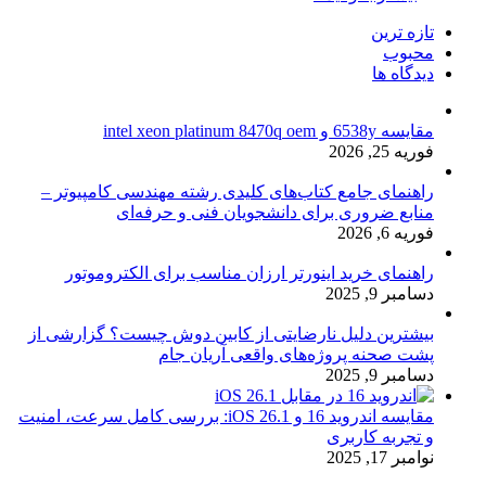
تازه ترین
محبوب
دیدگاه ها
مقایسه 6538y و intel xeon platinum 8470q oem
فوریه 25, 2026
راهنمای جامع کتاب‌های کلیدی رشته مهندسی کامپیوتر –
منابع ضروری برای دانشجویان فنی و حرفه‌ای
فوریه 6, 2026
راهنمای خرید اینورتر ارزان مناسب برای الکتروموتور
دسامبر 9, 2025
بیشترین دلیل نارضایتی از کابین دوش چیست؟ گزارشی از
پشت صحنه پروژه‌های واقعی آریان جام
دسامبر 9, 2025
مقایسه اندروید 16 و iOS 26.1: بررسی کامل سرعت، امنیت
و تجربه کاربری
نوامبر 17, 2025