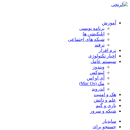
آموزش
برنامه نویسی
اپلیکیشن ها
شبکه های اجتماعی
ترفند
نرم افزار
اخبار تکنولوژی
سیستم عامل
ویندوز
لینوکس
آی او اس
مک (Mac Os)
اندروید
هک و امنیت
علم و دانش
بازی و گیم
شبکه و سرور
سایدبار
جستجو برای