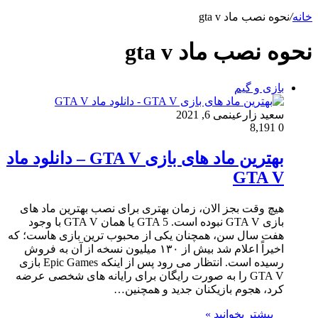
خانه
/
نحوه نصب ماد gta v
نحوه نصب ماد gta v
بازی و گیم
سعید زارعین
می 6, 2021
8,191
0
بهترین ماد های بازی GTA V – دانلود ماد
GTA V
هیچ وقت بجز الان، زمان بهتری برای نصب بهترین ماد های
بازی GTA V نبوده است. GTA 5 یا همان GTA V با وجود
هفت سال سن، همچنان یکی از محبوب ترین بازی هاست؛ که
اخیراً اعلام شد بیش از ۱۳۰ میلیون نسخه از آن به فروش
رسیده است. انتظار می رود پس از اینکه Epic Games بازی
GTA V را به صورت رایگان برای رایانه های شخصی عرضه
کرد، هجوم بازیکنان جدید و همچنین…
بیشتر بخوانید »