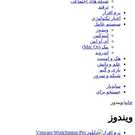
شبکه های اجتماعی
ترفند
نرم افزار
اخبار تکنولوژی
سیستم عامل
ویندوز
لینوکس
آی او اس
مک (Mac Os)
اندروید
هک و امنیت
علم و دانش
بازی و گیم
شبکه و سرور
سایدبار
جستجو برای
خانه
/
ویندوز
ویندوز
نرم افزار