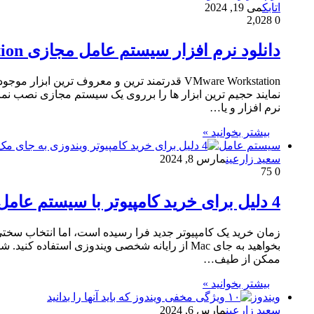
اتابک
می 19, 2024
2,028
0
دانلود نرم افزار سیستم عامل مجازی VMware Workstation نسخه 15.0.3
VMware Workstation قدرتمند ترین و معروف تر
نرم افزار و یا…
بیشتر بخوانید »
سیستم عامل
سعید زارعین
مارس 8, 2024
75
0
4 دلیل برای خرید کامپیوتر با سیستم عامل ویندوز به جای مک
زمان خرید یک کامپیوتر جدید فرا رسیده است، اما انتخاب سختی 
بخواهید به جای Mac از رایانه شخصی ویندوزی 
ممکن از طیف…
بیشتر بخوانید »
ویندوز
سعید زارعین
مارس 6, 2024