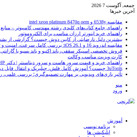
جمعه, آگوست 7 2026
آخرین خبرها
مقایسه 6538y و intel xeon platinum 8470q oem
راهنمای جامع کتاب‌های کلیدی رشته مهندسی کامپیوتر – منابع
راهنمای خرید اینورتر ارزان مناسب برای الکتروموتور
بیشترین دلیل نارضایتی از کابین دوش چیست؟ گزارشی از پشت
مقایسه اندروید 16 و iOS 26.1: بررسی کامل سرعت، امنیت و تجربه کاربری
فروش تخصصی اسپیکر سقفی، باند اکتیو و باند پسیو با گارانتی 
کارت ویزیت مناسب وکالت
راهنمای خرید و قیمت سرور هاست و سرور دیتاسنتر | دکتر HP
3uTools چیست؟ آموزش کامل فلش، جیلبریک و انتقال فایل در آیفون
تأثیر بازی‌های ویدیویی بر مهارت تصمیم‌گیری؛ بررسی علمی، 
منو
ورود
آموزش
برنامه نویسی
اپلیکیشن ها