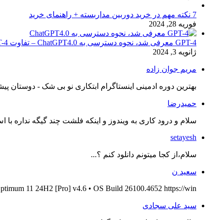
7 نکته مهم در خرید دوربین مداربسته + راهنمای خرید
فوریه 28, 2024
GPT-4 معرفی شد، نحوه دسترسی به ChatGPT4.0 – تفاوت chat GPT-4 با نسخه 3.5
ژانویه 3, 2024
مریم جوان زاده
بهترین دوره ادمینی اینستاگرام ابتکاری نو بی شک - دوستان پیش
حمیدرضا
سلام و درود کاری به ویندوز و اینکه فلشت چند گیگه نداره با اس
setayesh
سلام،از کجا میتونم دانلود کنم ؟...
سعید ن
ptimum 11 24H2 [Pro] v4.6 • OS Build 26100.4652 https://win...
سید علی سجادی