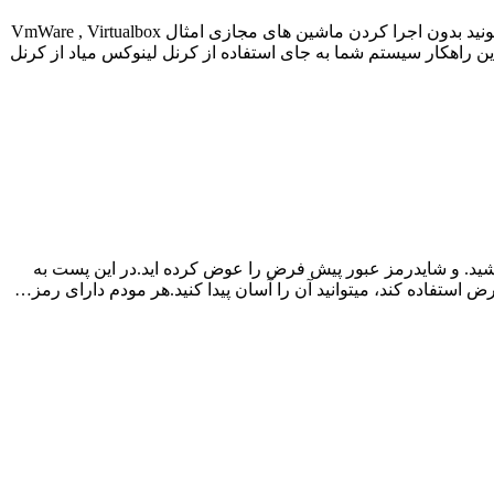
آموزش راه انداختن محیط بَش اوبونتو روی ویندوز ۱۰ مایکروسافت در ورژن های اخیرش جدیدا بروزرسانی ای انجام داده که شما میتونید بدون اجرا کردن ماشین های مجازی امثال VmWare , Virtualbox
این راهکار سیستم شما به جای استفاده از کرنل لینوکس میاد از کرنل
 اتصال به شبکه wifi خود رمز عبور خود را فراموش کرده باشید. و شایدرمز عبور پیش فرض را عوض کرده اید.در این پست به
 استفاده کند، میتوانید آن را آسان پیدا کنید.هر مودم دارای رمز…