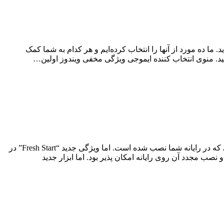
حان نکرده اید. ما ده مورد از آنها را انتخاب کرده‌ایم و هر کدام به شما کمک
ویژگی “Reset Your PC” در ویندوز ۱۰ کامپیوتر شما را به تنظیمات پیش فرض کارخانه خود باز می گرداند، از جمله تمام نرم افزارهایی که در رایانه شما نصب شده است. اما ویژگی جدید “Fresh Start” در
Windows 10’s Creators Upda ، نصب مجدد ویندوز را بسیار آسان تر می کند. این امر همیشه از طریق بارگیری فایل نصب ویندوز ۱۰ و نصب مجدد آن روی رایانه امکان پذیر بود. اما ابزار جدید