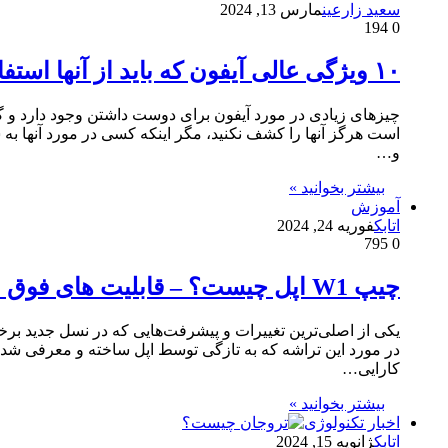
سعید زارعین
مارس 13, 2024
194
0
۱۰ ویژگی عالی آیفون که باید از آنها استفاده کنید
چیزهای زیادی در مورد آیفون برای دوست داشتن وجود دارد و 
است هرگز آنها را کشف نکنید، مگر اینکه کسی در مورد آنها به شم
و…
بیشتر بخوانید »
آموزش
اتابک
فوریه 24, 2024
795
0
چیپ W1 اپل چیست؟ – قابلیت های فوق العاده این چیپ
کارایی…
بیشتر بخوانید »
اخبار تکنولوژی
اتابک
ژانویه 15, 2024