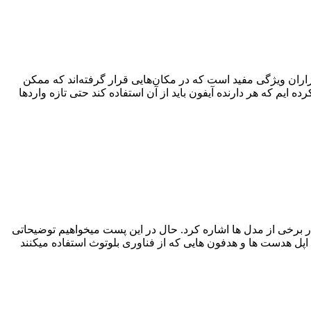
ان ویژگی مفید است که در مکان‌هایی قرار گرفته‌اند که ممکن
 ایم که هر دارنده آیفون باید از آن استفاده کند حتی تازه واردها
ات و پیشرفت‌هایی که در نسل جدید برخی از هدفون های بی‌سیم ایجاد شده میتوان به وجود چیپ W1 اپل اپل در برخی از مدل ها اشاره کرد. حال در این پست میخواهیم توضیحاتی
در مورد این تراشه که به تازگی توسط اپل ساخته و معرفی شده است بدهیم و به بررسی مزایای این تراشه بپردازیم. کارایی چیپ W1 اپل هدست ها و هدفون هایی که از فناوری بلوتوث استفاده میکنند