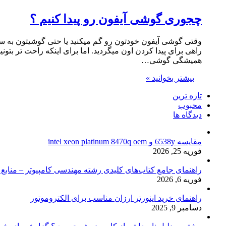
چجوری گوشی آیفون رو پیدا کنیم ؟
وقتی گوشی آیفون خودتون رو گم میکنید یا حتی گوشیتون به سر
راهی برای پیدا کردن اون میگردید. اما برای اینکه راحت تر بت
همیشگی گوشی…
بیشتر بخوانید »
تازه ترین
محبوب
دیدگاه ها
مقایسه 6538y و intel xeon platinum 8470q oem
فوریه 25, 2026
راهنمای جامع کتاب‌های کلیدی رشته مهندسی کامپیوتر – منابع
فوریه 6, 2026
راهنمای خرید اینورتر ارزان مناسب برای الکتروموتور
دسامبر 9, 2025