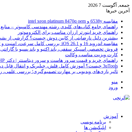
جمعه, آگوست 7 2026
آخرین خبرها
مقایسه 6538y و intel xeon platinum 8470q oem
راهنمای جامع کتاب‌های کلیدی رشته مهندسی کامپیوتر – منابع
راهنمای خرید اینورتر ارزان مناسب برای الکتروموتور
بیشترین دلیل نارضایتی از کابین دوش چیست؟ گزارشی از پشت
مقایسه اندروید 16 و iOS 26.1: بررسی کامل سرعت، امنیت و تجربه کاربری
فروش تخصصی اسپیکر سقفی، باند اکتیو و باند پسیو با گارانتی 
کارت ویزیت مناسب وکالت
راهنمای خرید و قیمت سرور هاست و سرور دیتاسنتر | دکتر HP
3uTools چیست؟ آموزش کامل فلش، جیلبریک و انتقال فایل در آیفون
تأثیر بازی‌های ویدیویی بر مهارت تصمیم‌گیری؛ بررسی علمی، 
منو
ورود
آموزش
برنامه نویسی
اپلیکیشن ها