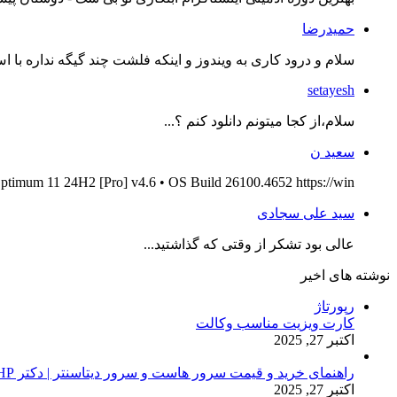
حمیدرضا
سلام و درود کاری به ویندوز و اینکه فلشت چند گیگه نداره با اس
setayesh
سلام،از کجا میتونم دانلود کنم ؟...
سعید ن
ptimum 11 24H2 [Pro] v4.6 • OS Build 26100.4652 https://win...
سید علی سجادی
عالی بود تشکر از وقتی که گذاشتید...
نوشته های اخیر
رپورتاژ
کارت ویزیت مناسب وکالت
اکتبر 27, 2025
راهنمای خرید و قیمت سرور هاست و سرور دیتاسنتر | دکتر HP
اکتبر 27, 2025