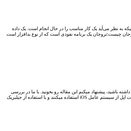
ه به نظر می‌آید یک کار مناسب را در حال انجام است. یک داده
ان چیست:تروجان یک برنامه نفوذی است که از نوع بدافزار است
ته باشید، پیشنهاد میکنم این مقاله رو بخونید. با ما در بررسی
جیلبریک و روش استفاده از اون همراه باشید. جیلبریک یا JailBreak چیه ؟ اگه خیلی راحت و ساده بخوایم اون رو تعریف کنیم : محصولات اپل از سیستم عامل iOS استفاده میکنند و با استفاده از جیلبریک