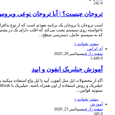
242
0
تروجان چیست؟ | آیا تروجان نوعی ویر
اسب تروجان یا تروجان یک برنامه نفوذی است که از نوع بدافزا
ناخواسته روی سیستم نصب می‌کند که اغلب دارای یک در پشت
که به سیستم عامل، دسترسی سطح…
بیشتر بخوانید »
آی او اس
سعید زارعین
سپتامبر 29, 2020
1,449
0
آموزش جیلبریک ایفون و ایپد
اگه از محصولات اپل مثل آیفون، آیپد یا اپل واچ استفاده میکن
میتونید قوانین…
بیشتر بخوانید »
آموزش
سعید زارعین
سپتامبر 23, 2020
345
0