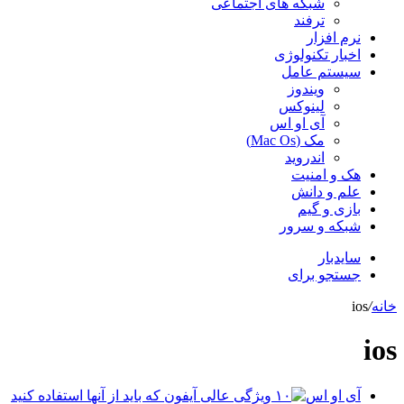
شبکه های اجتماعی
ترفند
نرم افزار
اخبار تکنولوژی
سیستم عامل
ویندوز
لینوکس
آی او اس
مک (Mac Os)
اندروید
هک و امنیت
علم و دانش
بازی و گیم
شبکه و سرور
سایدبار
جستجو برای
خانه
/
ios
ios
آی او اس