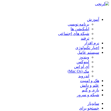
آموزش
برنامه نویسی
اپلیکیشن ها
شبکه های اجتماعی
ترفند
نرم افزار
اخبار تکنولوژی
سیستم عامل
ویندوز
لینوکس
آی او اس
مک (Mac Os)
اندروید
هک و امنیت
علم و دانش
بازی و گیم
شبکه و سرور
سایدبار
جستجو برای