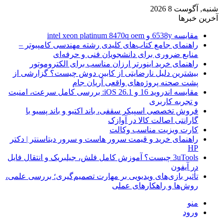
شنبه, آگوست 8 2026
آخرین خبرها
مقایسه 6538y و intel xeon platinum 8470q oem
راهنمای جامع کتاب‌های کلیدی رشته مهندسی کامپیوتر –
منابع ضروری برای دانشجویان فنی و حرفه‌ای
راهنمای خرید اینورتر ارزان مناسب برای الکتروموتور
بیشترین دلیل نارضایتی از کابین دوش چیست؟ گزارشی از
پشت صحنه پروژه‌های واقعی آریان جام
مقایسه اندروید 16 و iOS 26.1: بررسی کامل سرعت، امنیت
و تجربه کاربری
فروش تخصصی اسپیکر سقفی، باند اکتیو و باند پسیو با
گارانتی اصالت کالا در آوازک
کارت ویزیت مناسب وکالت
راهنمای خرید و قیمت سرور هاست و سرور دیتاسنتر | دکتر
HP
3uTools چیست؟ آموزش کامل فلش، جیلبریک و انتقال فایل
در آیفون
تأثیر بازی‌های ویدیویی بر مهارت تصمیم‌گیری؛ بررسی علمی،
روش‌ها و راهکارهای عملی
منو
ورود