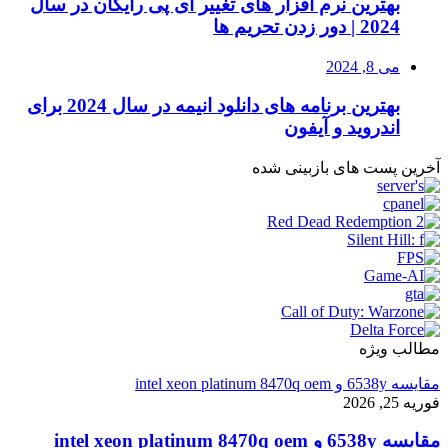
بهترین نرم افزار های تغییر آی پی رایگان در سال
2024 | دور زدن تحریم ها
می 8, 2024
بهترین برنامه های دانلود انیمه در سال 2024 برای
اندروید و آیفون
آخرین پست های بازبینی شده
مطالب ویژه
مقایسه 6538y و intel xeon platinum 8470q oem
فوریه 25, 2026
مقایسه 6538y و intel xeon platinum 8470q oem