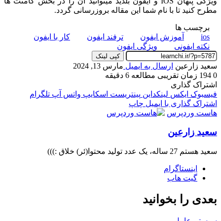
ویژگی پنهان IOS و آیفون بلدید میتوانید آن را در بخش کامنت ها
مطرح کنید تا با نام شما این مقاله بروزرسانی گردد.
برچسب ها
ios
آموزش ایفون
ترفند ایفون
کار با ایفون
نکته ایفونی
ویژگی ایفون
کپی لینک
سعید زارعین
ارسال به ایمیل
مارس 13, 2024
0
194
زمان تقریبی مطالعه 6 دقیقه
اشتراک گذاری
فیسبوک
ایکس
لینکداین
پینتریست
اسکایپ
واتس آپ
تلگرام
اشتراک گذاری با ایمیل
چاپ
هاست وردپرس
سعید زارعین
سعید هستم 27 ساله، یک عدد تولید محتوا(ئر) خلاق :)))
اینستاگرام
گیت ‌هاب
بعدی را بخوانید
سیستم عامل