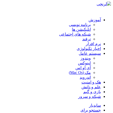
آموزش
برنامه نویسی
اپلیکیشن ها
شبکه های اجتماعی
ترفند
نرم افزار
اخبار تکنولوژی
سیستم عامل
ویندوز
لینوکس
آی او اس
مک (Mac Os)
اندروید
هک و امنیت
علم و دانش
بازی و گیم
شبکه و سرور
سایدبار
جستجو برای