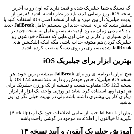
اگه دستگاه شما جیلبریک شده و قصد دارید که اون رو به آخرین
نسخه iOS بروز‌ رسانی کنید، باید در نظر داشته باشید که پس از
آپدیت جیلبریک از بین میره و باید از نسخه اصلی iOS استفاده کنید یا
منتظر بشید که برای نسخه جدید این سیستم عامل
JailBreak
جدید
بیاد که مدتی زمان میبره. آپدیت سیستم عامل به نسخه جدید تر
برای بسیاری از کاربران حتی اون هایی که دستگاه خودشون رو
جیلبریک کردن هم میتونه جذاب باشه، مگه اینکه اپلیکیشن های
JailBreak
شده بسیاری بر روی دستگاه نصب کرده باشید.
بهترین ابزار برای جیلبریک iOS
هیچ ابزار یا برنامه ای رو برای
JailBreak
نمیشه بهترین خوند. هر
نسخه iOS جیلبریک خاص خودش رو داره، مثلا نسخه iOS 12.4 با
نسخه iOS 12.3 متفاوت هست و نمیشه از یک ورژن جیلبریک برای
هر دوی اونها استفاده کرد. شاید در ورژنی واحد، یک ابزار از ابزار
دیگری کارایی بیشتری داشته باشه ولی در نهایت خیلی نگران اون
نباشید.
پیش از JailBreak حتما از تمامی اطلاعات خود بک آپ (Back Up)
بگیرید تا خیالتون از اطلاعات موجود در گوشی راحت باشه.
آموزش جیلبریک آیفون و آیپد نسخه ۱۴