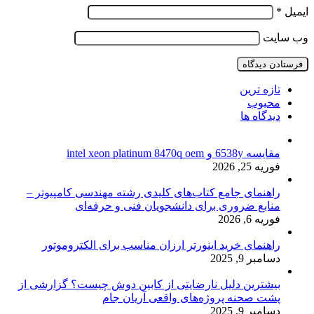
ایمیل
*
وب‌ سایت
تازه ترین
محبوب
دیدگاه ها
مقایسه 6538y و intel xeon platinum 8470q oem
فوریه 25, 2026
راهنمای جامع کتاب‌های کلیدی رشته مهندسی کامپیوتر –
منابع ضروری برای دانشجویان فنی و حرفه‌ای
فوریه 6, 2026
راهنمای خرید اینورتر ارزان مناسب برای الکتروموتور
دسامبر 9, 2025
بیشترین دلیل نارضایتی از کابین دوش چیست؟ گزارشی از
پشت صحنه پروژه‌های واقعی آریان جام
دسامبر 9, 2025