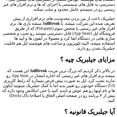
دسترسی به فایل های سیستمی یا اجرای کد ها و نرم افزار های غیر‌
رسمی رو در سیستم عامل محدود و سلب میکنه.
جیلبریک باعث از بین بردن محدودیت های نرم افزاری از پیش
تعریف شده این شرکت میشه. با
JailBreak
میشه بازی ها، نرم
افزار های غیر رسمی یا شخص سوم (۳rd-party) که از طریق
فروشگاه اپل (App Store) قابل دسترسی نیستند رو نصب و شخصی
سازی هایی در دستگاه ایفا کرد و معمولا در آیفون ها و آیپد ها
استفاده میشه، البته تلویزیون و ساعت های هوشمند اپل هم قابلیت
جیلبریک شدن رو دارند.
مزایای جیلبریک چیه ؟
در بالاتر ذکر کردیم که بزرگ ترین مزیت
JailBreak
این هست که
میشه نرم افزار های غیر‌ رسمی که اجازه انتشار در App Store رو
ندارند نصب کرد. اپل به صورت پیش فرض نمیذاره که رابط کاربری
(UI) دستگاه خودتون رو تغییر بدید اما با کمک جیلبریک میتونید آیکون
ها و نام اونها رو هم عوض و ناپدید کنید یا حتی امکانش وجود داره که
بیش از ۴ برنامه رو در صفحه اصلی الحاق یا اصلاحا داک (Dock)
کنید.
آیا جیلبریک قانونیه ؟