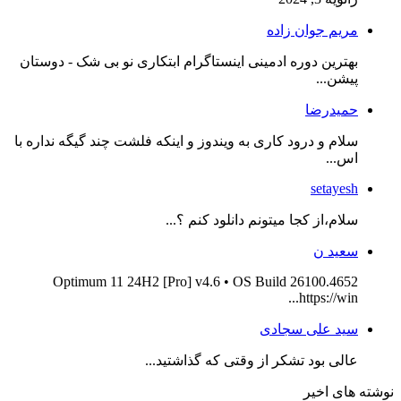
مریم جوان زاده
بهترین دوره ادمینی اینستاگرام ابتکاری نو بی شک - دوستان
پیشن...
حمیدرضا
سلام و درود کاری به ویندوز و اینکه فلشت چند گیگه نداره با
اس...
setayesh
سلام،از کجا میتونم دانلود کنم ؟...
سعید ن
Optimum 11 24H2 [Pro] v4.6 • OS Build 26100.4652
https://win...
سید علی سجادی
عالی بود تشکر از وقتی که گذاشتید...
نوشته های اخیر