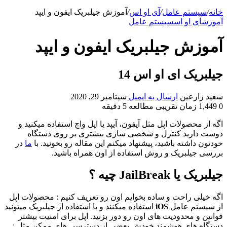
خانه
/
سیستم عامل
/
آی او اس
/
آموزش جیلبریک ایفون و ایپد
آموزش
آی او اس
سیستم عامل
آموزش جیلبریک ایفون و ایپد
جیلبریک ای او اس 14
سعید زارعین
ارسال به ایمیل
سپتامبر 29, 2020
0
1,449
زمان تقریبی مطالعه 5 دقیقه
اگه از محصولات اپل مثل آیفون، آیپد یا اپل واچ استفاده میکنید و
دوست دارید کنترل و شخصی سازی بیشتری بر روی دستگاه
خودتون داشته باشید، پیشنهاد میکنم این مقاله رو بخونید. با
ما
در
بررسی جیلبریک و روش استفاده از اون همراه باشید.
جیلبریک یا JailBreak چیه ؟
اگه خیلی راحت و ساده بخوایم اون رو تعریف کنیم : محصولات اپل
از سیستم عامل
iOS
استفاده میکنند و با استفاده از جیلبریک میتونید
قوانین و محدودیت های اون رو دور بزنید. اپل برای امنیت بیشتر
دستگاه های هوشمند خودش بعضی از دسترسی های ممکن مثل :