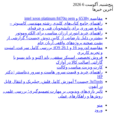
پنج‌شنبه, آگوست 6 2026
آخرین خبرها
مقایسه 6538y و intel xeon platinum 8470q oem
راهنمای جامع کتاب‌های کلیدی رشته مهندسی کامپیوتر –
منابع ضروری برای دانشجویان فنی و حرفه‌ای
راهنمای خرید اینورتر ارزان مناسب برای الکتروموتور
بیشترین دلیل نارضایتی از کابین دوش چیست؟ گزارشی از
پشت صحنه پروژه‌های واقعی آریان جام
مقایسه اندروید 16 و iOS 26.1: بررسی کامل سرعت، امنیت
و تجربه کاربری
فروش تخصصی اسپیکر سقفی، باند اکتیو و باند پسیو با
گارانتی اصالت کالا در آوازک
کارت ویزیت مناسب وکالت
راهنمای خرید و قیمت سرور هاست و سرور دیتاسنتر | دکتر
HP
3uTools چیست؟ آموزش کامل فلش، جیلبریک و انتقال فایل
در آیفون
تأثیر بازی‌های ویدیویی بر مهارت تصمیم‌گیری؛ بررسی علمی،
روش‌ها و راهکارهای عملی
منو
ورود