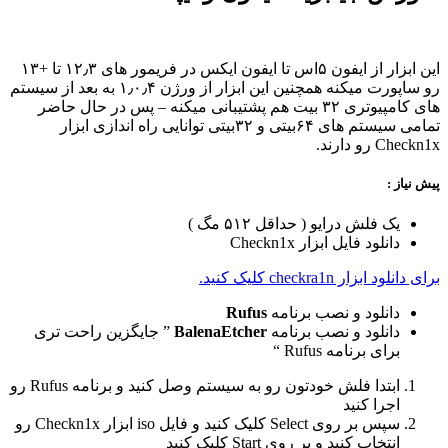
این ابزار از ایفون ۵اس تا ایفون ایکس در فریمور های ۱۲٫۳ تا +۱۳
رو ساپورت میکنه همچنین این ابزار از ورژن ۱٫۰٫۴ به بعد از سیستم
های کامپیوتری ۳۲ بیت هم پشتیبانی میکنه – پس در حال حاضر
تمامی سیستم های ۶۴بیتی و ۳۲بیتی توانایی راه اندازی ابزار
Checkn1x رو دارند.
پیش نیاز :
یک فلش درایو ( حداقل ۵۱۲ مگ )
دانلود فایل ابزار Checkn1x
برای دانلود ابزار checkra1n کلیک کنید.
دانلود و نصب برنامه
Rufus
دانلود و نصب برنامه
BalenaEtcher
” جایگزین راحت تری
برای برنامه Rufus “
ابتدا فلش خودتون رو به سیستم وصل کنید و برنامه Rufus رو
اجرا کنید
سپس بر روی Select کلیک کنید و فایل iso ابزار Checkn1x رو
انتخاب کنید و بر روی Start کلیک کنید