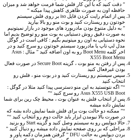
” دقت کنید که با این کار فلش شما فرمت خواهد شد و میزان
حافظه اون به صورت ظاهری کاهش پیدا میکنه “
پس از اتمام رایت کردن فایل iso بر روی فلش سیستم
خودتون رو ریستارت کنید و بوت منو رو بالا بیارید
” به دلیل متنوع بودن مادربورد های موجود در بازار نمیتونیم
به صورت دقیق روش دستیابی به بوت منو رو توضیح بدیم اما
نحوه دستیابی به اون رو میتونیم بگیم : کافی است در گوگل
مدل لپ تاپ یا مادربورد سیستم خودتون رو سرچ کنید و در
اخر کلمه Boot Menu رو به اون اضافه کنید ” مثال : Asus
X555 Boot Menu
پس از رفتن به منو بوت ، گزینه Secure Boot در صورت فعال
بودن غیرفعال کنید
سپس سیستم رو ریستارت کنید و در بوت منو ، فلش رو
انتخاب کنید
“” اگه نتونستید به این منو دسترسی پیدا کنید مثلا در گوگل :
Asus X555 USB Boot رو سرچ کنید “”
پس از انتخاب فلش به عنوان بوت ، محیط چک رین برای شما
نمایش داده میشه
“” ممکنه دو حالت بوت برای فلش شما نمایش داده بشه که
در صورت بالا نیومدن ابزار باید حالت دوم رو انتخاب کنید “”
حالا دیوایس رو به سیستم وصل کنید و گزینه Start رو بزنید
مراحلی که بر روی صفحه نمایش داده میشه رو دنبال کنید ”
بردن دیوایس به حالت DFU ” گرفتن همزمان دکمه پاور و