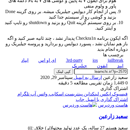
هوم برای ایفون ۷ به پایین و گوشی های ۷ به بالا دکمه های
پاور و ولوم منفی
پس از انجام کار دیوایس جیلبریک میشه. بر روی گزینه Done
بزنید و گوشی رو از سیستم جدا کنید
بر روی سیستم گزینه Quit رو بزنید و shutdown رو تایپ کنید
و اینتر کنید.
اگه ایکون برنامه Checkra1n پدیدار نشد ، چند ثانیه صبر کنید و اگه
باز هم نمایان نشد ، پسورد دیوایس رو بردارید و پروسه جیلبریک رو
دوباره انجام بدید
برچسب ها
jailbreak
ios
3rd-party
ای او اس
ایپاد
ایپد
ایفون
جیلبریک
کپی لینک
سعید زارعین
ارسال به ایمیل
سپتامبر 29, 2020
0
1,449
زمان تقریبی مطالعه 5 دقیقه
اشتراک گذاری
فیسبوک
ایکس
لینکداین
پینتریست
اسکایپ
واتس آپ
تلگرام
اشتراک گذاری با ایمیل
چاپ
هاست وردپرس
سعید زارعین
سعید هستم 27 ساله، یک عدد تولید محتوا(ئر) خلاق :)))