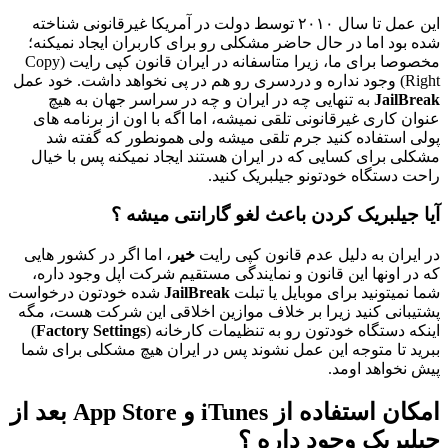
این عمل تا سال ۲۰۱۰ توسط دولت در آمریکا غیرقانونی شناخته
شده بود اما در حال حاضر مشکلی رو برای کاربران ایجاد نمیکنه؛
مخصوصا برای ما، زیرا متاسفانه در ایران قانون کپی رایت (Copy
Right) وجود نداره و دردسری رو هم در پی نخواهد داشت. خود عمل
JailBreak
به تنهایی چه در ایران و چه در سراسر جهان به هیچ
عنوان کاری غیرقانونی تلقی نمیشه، اما اگه با اون از برنامه های
پولی استفاده کنید جرم تلقی میشه ولی همونطور که گفته شد
مشکلی برای کسایی که در ایران هستند ایجاد نمیکنه پس با خیال
راحت دستگاه خودتونو جیلبریک کنید.
آیا جیلبریک کردن باعث لغو گارانتی میشه ؟
در ایران به دلیل عدم قانون کپی رایت
خیر
، اما اگر در کشور هایی
که در اونها این قانون و نمایندگی مستقیم شرکت اپل وجود داره،
شما نمیتونید برای موبایل یا تبلت
JailBreak
شده خودتون درخواست
پشتیبانی کنید زیرا بر خلاف موازین اخلاقی این شرکت هست، مگه
اینکه دستگاه خودتون رو به تنظیمات کارخانه (
Factory Settings
)
ببرید تا متوجه این عمل نشوند پس در ایران هیچ مشکلی برای شما
پیش نخواهد اومد.
امکان استفاده از iTunes و App Store بعد از
جیلبریک وجود داره ؟