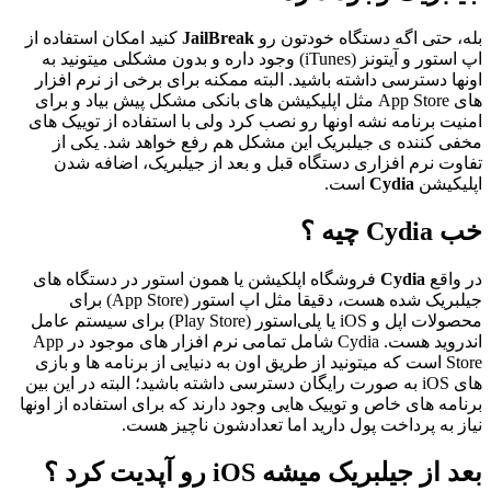
بله، حتی اگه دستگاه خودتون رو
JailBreak
کنید امکان استفاده از
اپ استور و آیتونز (iTunes) وجود داره و بدون مشکلی میتونید به
اونها دسترسی داشته باشید. البته ممکنه برای برخی از نرم افزار
های App Store مثل اپلیکیشن های بانکی مشکل پیش بیاد و برای
امنیت برنامه نشه اونها رو نصب کرد ولی با استفاده از توییک های
مخفی کننده ی جیلبریک این مشکل هم رفع خواهد شد. یکی از
تفاوت نرم افزاری دستگاه قبل و بعد از جیلبریک، اضافه شدن
اپلیکیشن
Cydia
است.
خب Cydia چیه ؟
در واقع
Cydia
فروشگاه اپلکیشن یا همون استور در دستگاه های
جیلبریک شده هست، دقیقا مثل اپ استور (App Store) برای
محصولات اپل و iOS یا پلی‌استور (Play Store) برای سیستم عامل
اندروید هست. Cydia شامل تمامی نرم افزار های موجود در App
Store است که میتونید از طریق اون به دنیایی از برنامه ها و بازی
های iOS به صورت رایگان دسترسی داشته باشید؛ البته در این بین
برنامه های خاص و توییک هایی وجود دارند که برای استفاده از اونها
نیاز به پرداخت پول دارید اما تعدادشون ناچیز هست.
بعد از جیلبریک میشه iOS رو آپدیت کرد ؟