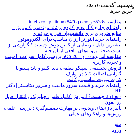
پنج‌شنبه, آگوست 6 2026
آخرین خبرها
مقایسه 6538y و intel xeon platinum 8470q oem
راهنمای جامع کتاب‌های کلیدی رشته مهندسی کامپیوتر –
منابع ضروری برای دانشجویان فنی و حرفه‌ای
راهنمای خرید اینورتر ارزان مناسب برای الکتروموتور
بیشترین دلیل نارضایتی از کابین دوش چیست؟ گزارشی از
پشت صحنه پروژه‌های واقعی آریان جام
مقایسه اندروید 16 و iOS 26.1: بررسی کامل سرعت، امنیت
و تجربه کاربری
فروش تخصصی اسپیکر سقفی، باند اکتیو و باند پسیو با
گارانتی اصالت کالا در آوازک
کارت ویزیت مناسب وکالت
راهنمای خرید و قیمت سرور هاست و سرور دیتاسنتر | دکتر
HP
3uTools چیست؟ آموزش کامل فلش، جیلبریک و انتقال فایل
در آیفون
تأثیر بازی‌های ویدیویی بر مهارت تصمیم‌گیری؛ بررسی علمی،
روش‌ها و راهکارهای عملی
منو
ورود