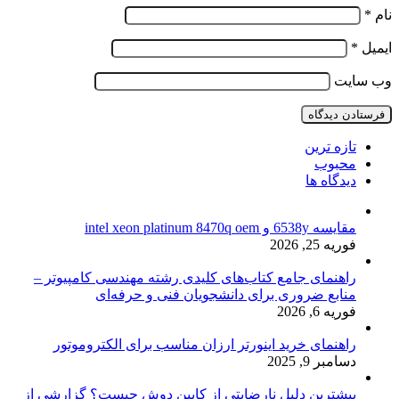
نام
*
ایمیل
*
وب‌ سایت
تازه ترین
محبوب
دیدگاه ها
مقایسه 6538y و intel xeon platinum 8470q oem
فوریه 25, 2026
راهنمای جامع کتاب‌های کلیدی رشته مهندسی کامپیوتر –
منابع ضروری برای دانشجویان فنی و حرفه‌ای
فوریه 6, 2026
راهنمای خرید اینورتر ارزان مناسب برای الکتروموتور
دسامبر 9, 2025
بیشترین دلیل نارضایتی از کابین دوش چیست؟ گزارشی از