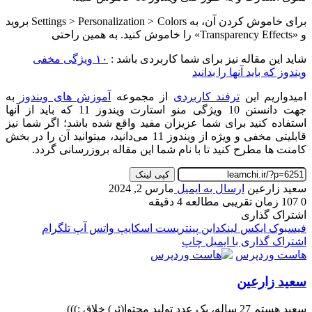
برای خاموش کردن آن، به Settings > Personalization > Colors بروید
و «Transparency Effects» را خاموش کنید. به همین راحتی
شاید این مقاله نیز برای شما کاربردی باشد :
۱۰ ویژگی مخفی
ویندوز که باید آنها را بدانید
امیدواریم این
ترفند کاربردی
از مجموعه
آموزش های ویندوز
به
جهت دانستن 10 ویژگی منو استارت ویندوز 11 که باید از آنها
استفاده کنید برای شما عزیزان مفید واقع شده باشد؛ اگر شما نیز
قابلیتی مخفی و ویژه از ویندوز 11 می‌دانید، میتوانید آن را در بخش
کامنت ها مطرح کنید تا با نام شما این مقاله بروزرسانی گردد.
کپی لینک
سعید زارعین
ارسال به ایمیل
مارس 2, 2024
0
107
زمان تقریبی مطالعه 4 دقیقه
اشتراک گذاری
فیسبوک
ایکس
لینکداین
پینتریست
اسکایپ
واتس آپ
تلگرام
اشتراک گذاری با ایمیل
چاپ
هاست وردپرس
سعید زارعین
سعید هستم 27 ساله، یک عدد تولید محتوا(ئر) خلاق :)))