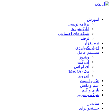
آموزش
برنامه نویسی
اپلیکیشن ها
شبکه های اجتماعی
ترفند
نرم افزار
اخبار تکنولوژی
سیستم عامل
ویندوز
لینوکس
آی او اس
مک (Mac Os)
اندروید
هک و امنیت
علم و دانش
بازی و گیم
شبکه و سرور
سایدبار
جستجو برای