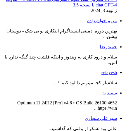
chat GPT-4 با نسخه 3.5
ژانویه 3, 2024
مریم جوان زاده
بهترین دوره ادمینی اینستاگرام ابتکاری نو بی شک - دوستان
پیشن...
حمیدرضا
سلام و درود کاری به ویندوز و اینکه فلشت چند گیگه نداره با
اس...
setayesh
سلام،از کجا میتونم دانلود کنم ؟...
سعید ن
Optimum 11 24H2 [Pro] v4.6 • OS Build 26100.4652
https://win...
سید علی سجادی
عالی بود تشکر از وقتی که گذاشتید...