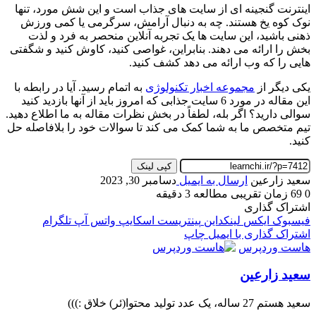
اینترنت گنجینه ای از سایت های جذاب است و این شش مورد، تنها
نوک کوه یخ هستند. چه به دنبال آرامش، سرگرمی یا کمی ورزش
ذهنی باشید، این سایت ها یک تجربه آنلاین منحصر به فرد و لذت
بخش را ارائه می دهند. بنابراین، غواصی کنید، کاوش کنید و شگفتی
هایی را که وب ارائه می دهد کشف کنید.
یکی دیگر از
مجموعه اخبار تکنولوژی
به اتمام رسید. آیا در رابطه با
این مقاله در مورد 6 سایت جذابی که امروز باید از آنها بازدید کنید
سوالی دارید؟ اگر بله، لطفاً در بخش نظرات مقاله به ما اطلاع دهید.
تیم متخصص ما به شما کمک می کند تا سوالات خود را بلافاصله حل
کنید.
کپی لینک
سعید زارعین
ارسال به ایمیل
دسامبر 30, 2023
0
69
زمان تقریبی مطالعه 3 دقیقه
اشتراک گذاری
فیسبوک
ایکس
لینکداین
پینتریست
اسکایپ
واتس آپ
تلگرام
اشتراک گذاری با ایمیل
چاپ
هاست وردپرس
سعید زارعین
سعید هستم 27 ساله، یک عدد تولید محتوا(ئر) خلاق :)))