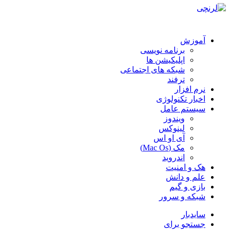
آموزش
برنامه نویسی
اپلیکیشن ها
شبکه های اجتماعی
ترفند
نرم افزار
اخبار تکنولوژی
سیستم عامل
ویندوز
لینوکس
آی او اس
مک (Mac Os)
اندروید
هک و امنیت
علم و دانش
بازی و گیم
شبکه و سرور
سایدبار
جستجو برای