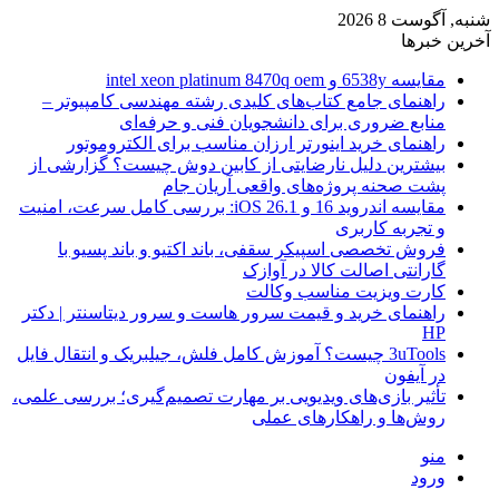
شنبه, آگوست 8 2026
آخرین خبرها
مقایسه 6538y و intel xeon platinum 8470q oem
راهنمای جامع کتاب‌های کلیدی رشته مهندسی کامپیوتر –
منابع ضروری برای دانشجویان فنی و حرفه‌ای
راهنمای خرید اینورتر ارزان مناسب برای الکتروموتور
بیشترین دلیل نارضایتی از کابین دوش چیست؟ گزارشی از
پشت صحنه پروژه‌های واقعی آریان جام
مقایسه اندروید 16 و iOS 26.1: بررسی کامل سرعت، امنیت
و تجربه کاربری
فروش تخصصی اسپیکر سقفی، باند اکتیو و باند پسیو با
گارانتی اصالت کالا در آوازک
کارت ویزیت مناسب وکالت
راهنمای خرید و قیمت سرور هاست و سرور دیتاسنتر | دکتر
HP
3uTools چیست؟ آموزش کامل فلش، جیلبریک و انتقال فایل
در آیفون
تأثیر بازی‌های ویدیویی بر مهارت تصمیم‌گیری؛ بررسی علمی،
روش‌ها و راهکارهای عملی
منو
ورود