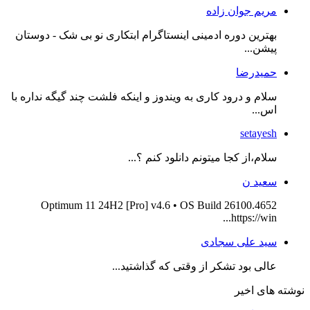
مریم جوان زاده
بهترین دوره ادمینی اینستاگرام ابتکاری نو بی شک - دوستان
پیشن...
حمیدرضا
سلام و درود کاری به ویندوز و اینکه فلشت چند گیگه نداره با
اس...
setayesh
سلام،از کجا میتونم دانلود کنم ؟...
سعید ن
Optimum 11 24H2 [Pro] v4.6 • OS Build 26100.4652
https://win...
سید علی سجادی
عالی بود تشکر از وقتی که گذاشتید...
نوشته های اخیر