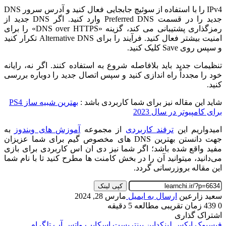
IPv4 را با استفاده از سوئیچ جابجایی فعال کنید و آدرس سرور DNS
جدید را در قسمت Preferred DNS وارد کنید. اگر DNS جدید از
رمزگذاری پشتیبانی می کند، گزینه «DNS over HTTPS» را برای
امنیت بیشتر فعال کنید. فرآیند را برای Alternative DNS تکرار کنید
و سپس روی Save کلیک کنید.
تنظیمات جدید باید بلافاصله شروع به استفاده کنند. اگر نه، رایانه
خود را مجدداً راه اندازی کنید و سپس اتصال جدید را دوباره بررسی
کنید.
شاید این مقاله نیز برای شما کاربردی باشد :
بهترین شبیه ساز PS4
برای کامپیوتر در سال 2023
امیدواریم این
ترفند کاربردی
از مجموعه
آموزش های ویندوز
به
جهت دانستن بهترین DNS های مخصوص گیم برای شما عزیزان
مفید واقع شده باشد؛ اگر شما نیز دی ان اس کاربردی برای بازی
می‌دانید، میتوانید آن را در بخش کامنت ها مطرح کنید تا با نام شما
این مقاله بروزرسانی گردد.
کپی لینک
سعید زارعین
ارسال به ایمیل
مارس 28, 2024
0
439
زمان تقریبی مطالعه 5 دقیقه
اشتراک گذاری
فیسبوک
ایکس
لینکداین
پینتریست
اسکایپ
واتس آپ
تلگرام