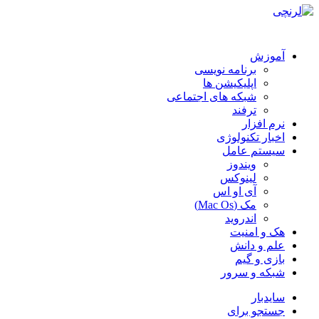
آموزش
برنامه نویسی
اپلیکیشن ها
شبکه های اجتماعی
ترفند
نرم افزار
اخبار تکنولوژی
سیستم عامل
ویندوز
لینوکس
آی او اس
مک (Mac Os)
اندروید
هک و امنیت
علم و دانش
بازی و گیم
شبکه و سرور
سایدبار
جستجو برای