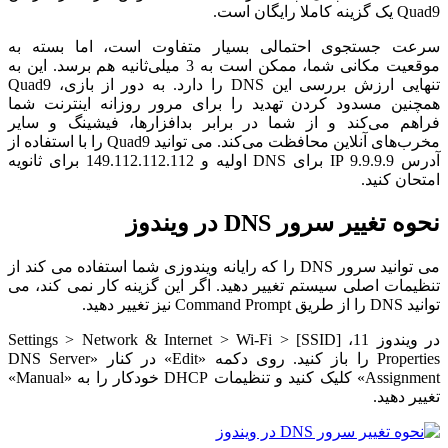
Quad9 یک گزینه کاملا رایگان است.
سرعت جستجوی احتمالی بسیار متفاوت است، اما بسته به
موقعیت مکانی شما، ممکن است به 3 میلی‌ثانیه هم برسد. این به
تنهایی ارزش بررسی این DNS را دارد. به دور از بازی، Quad9
همچنین مسدود کردن تهدید را برای مرور روزانه اینترنت شما
فراهم می‌کند و از شما در برابر بدافزارها، فیشینگ و سایر
مخرب‌های آنلاین محافظت می‌کند. می توانید Quad9 را با استفاده از
آدرس IP 9.9.9.9 برای DNS اولیه و 149.112.112.112 برای ثانویه
امتحان کنید.
نحوه تغییر سرور DNS در ویندوز
می توانید سرور DNS را که رایانه ویندوزی شما استفاده می کند از
تنظیمات اصلی سیستم تغییر دهید. اگر این گزینه کار نمی کند، می
توانید DNS را از طریق Command Prompt نیز تغییر دهید.
در ویندوز 11، Settings > Network & Internet > Wi-Fi > [SSID]
Properties را باز کنید. روی دکمه «Edit» در کنار «DNS Server
Assignment» کلیک کنید و تنظیمات DHCP خودکار را به «Manual»
تغییر دهید.