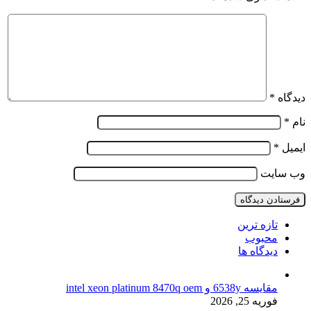
دیدگاه
*
نام
*
ایمیل
*
وب‌ سایت
تازه ترین
محبوب
دیدگاه ها
مقایسه 6538y و intel xeon platinum 8470q oem
فوریه 25, 2026