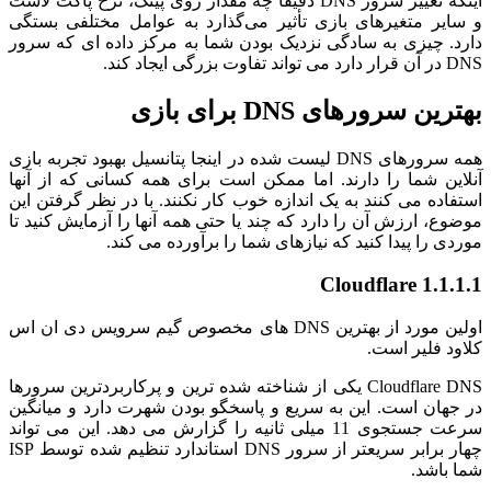
اینکه تغییر سرور DNS دقیقاً چه مقدار روی پینگ، نرخ پاکت لاست
و سایر متغیرهای بازی تأثیر می‌گذارد به عوامل مختلفی بستگی
دارد. چیزی به سادگی نزدیک بودن شما به مرکز داده ای که سرور
DNS در آن قرار دارد می تواند تفاوت بزرگی ایجاد کند.
بهترین سرورهای DNS برای بازی
همه سرورهای DNS لیست شده در اینجا پتانسیل بهبود تجربه بازی
آنلاین شما را دارند. اما ممکن است برای همه کسانی که از آنها
استفاده می کنند به یک اندازه خوب کار نکنند. با در نظر گرفتن این
موضوع، ارزش آن را دارد که چند یا حتی همه آنها را آزمایش کنید تا
موردی را پیدا کنید که نیازهای شما را برآورده می کند.
Cloudflare 1.1.1.1
اولین مورد از بهترین DNS های مخصوص گیم سرویس دی ان اس
کلاود فلیر است.
Cloudflare DNS یکی از شناخته شده ترین و پرکاربردترین سرورها
در جهان است. این به سریع و پاسخگو بودن شهرت دارد و میانگین
سرعت جستجوی 11 میلی ثانیه را گزارش می دهد. این می تواند
چهار برابر سریعتر از سرور DNS استاندارد تنظیم شده توسط ISP
شما باشد.