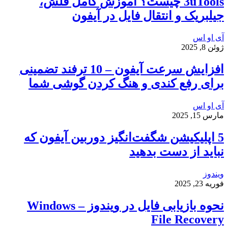
3uTools چیست؟ آموزش کامل فلش،
جیلبریک و انتقال فایل در آیفون
آی او اس
ژوئن 8, 2025
افزایش سرعت آیفون – 10 ترفند تضمینی
برای رفع کندی و هنگ کردن گوشی شما
آی او اس
مارس 15, 2025
5 اپلیکیشن شگفت‌انگیز دوربین آیفون که
نباید از دست بدهید
ویندوز
فوریه 23, 2025
نحوه بازیابی فایل در ویندوز – Windows
File Recovery