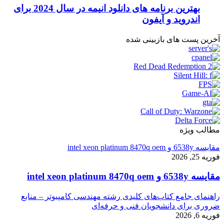
بهترین برنامه های دانلود انیمه در سال 2024 برای
اندروید و آیفون
آخرین پست های بازبینی شده
مطالب ویژه
مقایسه 6538y و intel xeon platinum 8470q oem
فوریه 25, 2026
مقایسه 6538y و intel xeon platinum 8470q oem
راهنمای جامع کتاب‌های کلیدی رشته مهندسی کامپیوتر – منابع
ضروری برای دانشجویان فنی و حرفه‌ای
فوریه 6, 2026