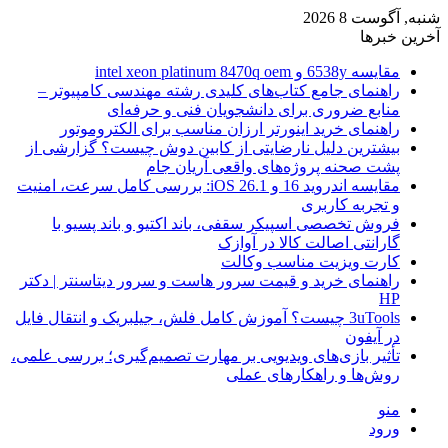
شنبه, آگوست 8 2026
آخرین خبرها
مقایسه 6538y و intel xeon platinum 8470q oem
راهنمای جامع کتاب‌های کلیدی رشته مهندسی کامپیوتر –
منابع ضروری برای دانشجویان فنی و حرفه‌ای
راهنمای خرید اینورتر ارزان مناسب برای الکتروموتور
بیشترین دلیل نارضایتی از کابین دوش چیست؟ گزارشی از
پشت صحنه پروژه‌های واقعی آریان جام
مقایسه اندروید 16 و iOS 26.1: بررسی کامل سرعت، امنیت
و تجربه کاربری
فروش تخصصی اسپیکر سقفی، باند اکتیو و باند پسیو با
گارانتی اصالت کالا در آوازک
کارت ویزیت مناسب وکالت
راهنمای خرید و قیمت سرور هاست و سرور دیتاسنتر | دکتر
HP
3uTools چیست؟ آموزش کامل فلش، جیلبریک و انتقال فایل
در آیفون
تأثیر بازی‌های ویدیویی بر مهارت تصمیم‌گیری؛ بررسی علمی،
روش‌ها و راهکارهای عملی
منو
ورود