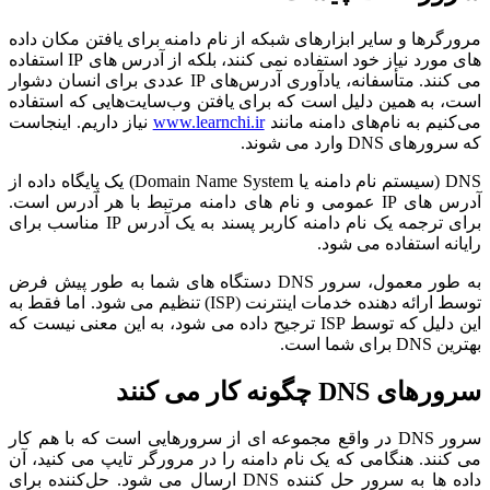
مرورگرها و سایر ابزارهای شبکه از نام دامنه برای یافتن مکان داده
های مورد نیاز خود استفاده نمی کنند، بلکه از آدرس های IP استفاده
می کنند. متأسفانه، یادآوری آدرس‌های IP عددی برای انسان دشوار
است، به همین دلیل است که برای یافتن وب‌سایت‌هایی که استفاده
می‌کنیم به نام‌های دامنه مانند
www.learnchi.ir
نیاز داریم. اینجاست
که سرورهای DNS وارد می شوند.
DNS (سیستم نام دامنه یا Domain Name System) یک پایگاه داده از
آدرس های IP عمومی و نام های دامنه مرتبط با هر آدرس است.
برای ترجمه یک نام دامنه کاربر پسند به یک آدرس IP مناسب برای
رایانه استفاده می شود.
به طور معمول، سرور DNS دستگاه های شما به طور پیش فرض
توسط ارائه دهنده خدمات اینترنت (ISP) تنظیم می شود. اما فقط به
این دلیل که توسط ISP ترجیح داده می شود، به این معنی نیست که
بهترین DNS برای شما است.
سرورهای DNS چگونه کار می کنند
سرور DNS در واقع مجموعه ای از سرورهایی است که با هم کار
می کنند. هنگامی که یک نام دامنه را در مرورگر تایپ می کنید، آن
داده ها به سرور حل کننده DNS ارسال می شود. حل‌کننده برای