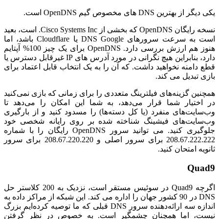
یکی دیگر از بهترین DNS های مخصوص گیم OpenDNS است.
نسخه رایگان OpenDNS که بخشی از Cisco Systems Inc. است، بعید
است به سرعت سرورهای DNS Google یا Cloudflare باشد، اما
هنوز هم ارزش بررسی دارد. OpenDNS برای یک چیز 100% آپتایم
دارد، بنابراین هیچ نگرانی در مورد آدرس های IP غیرقابل دسترس یا
قطع دامنه نخواهید داشت. که آن را به یک انتخاب قابل اعتماد برای
بازی تبدیل می کند.
همچنین گزینه‌های فیلترینگ متعددی را برای زمانی که بازی نمی‌کنید
در اختیار شما قرار می‌دهد، به شما این امکان را می‌دهد تا
وب‌سایت‌های منفرد (یا کل دسته‌ها) را مسدود کنید و از بارگیری
وب‌سایت‌های فیشینگ شناخته شده بر روی رایانه شخصی خود
جلوگیری کنید. می توانید سرور OpenDNS رایگان را با شماره
208.67.222.222 برای سرور اصلی و 208.67.220.220 برای سرور
ثانویه امتحان کنید.
Quad9
اگرچه Quad9 در سوئیس مستقر است، نزدیک به 200 کلاستر حل
DNS در 90 کشور جهان را اداره می کند. این شبکه از مراکز داده به
اندازه سه ارائه‌دهنده سرور DNS قبلی که ما توصیه کرده‌ایم بزرگ
نیست، اما همچنان چشمگیر است. به خصوص در نظر گرفتن