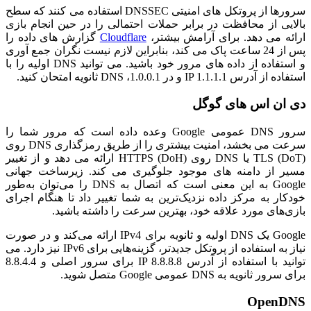
سرورها از پروتکل های امنیتی DNSSEC استفاده می کنند که سطح
بالایی از محافظت در برابر حملات احتمالی را در حین انجام بازی
ارائه می دهد. برای آرامش بیشتر،
Cloudflare
گزارش های داده را
پس از 24 ساعت پاک می کند، بنابراین لازم نیست نگران جمع آوری
و استفاده از داده های مرور خود باشید. می توانید DNS اولیه را با
استفاده از آدرس IP 1.1.1.1 و در 1.0.0.1، DNS ثانویه امتحان کنید.
دی ان اس های گوگل
سرور DNS عمومی Google وعده داده است که مرور شما را
سرعت می بخشد، امنیت بیشتری را از طریق رمزگذاری DNS روی
TLS (DoT) یا DNS روی HTTPS (DoH) ارائه می دهد و از تغییر
مسیر از دامنه های موجود جلوگیری می کند. زیرساخت جهانی
Google به این معنی است که اتصال به DNS را می‌توان به‌طور
خودکار به مرکز داده نزدیک‌ترین به شما تغییر داد تا هنگام اجرای
بازی‌های مورد علاقه خود، بهترین سرعت را داشته باشید.
Google یک DNS اولیه و ثانویه برای IPv4 ارائه می‌کند و در صورت
نیاز به استفاده از پروتکل جدیدتر، گزینه‌هایی برای IPv6 نیز دارد. می
توانید با استفاده از آدرس IP 8.8.8.8 برای سرور اصلی و 8.8.4.4
برای سرور ثانویه به DNS عمومی Google متصل شوید.
OpenDNS