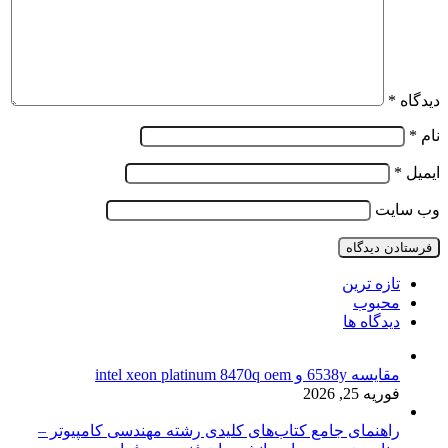
دیدگاه
*
نام
*
ایمیل
*
وب‌ سایت
تازه ترین
محبوب
دیدگاه ها
مقایسه 6538y و intel xeon platinum 8470q oem
فوریه 25, 2026
راهنمای جامع کتاب‌های کلیدی رشته مهندسی کامپیوتر –