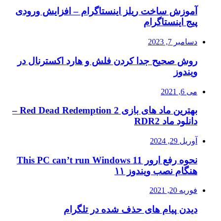
آموزش ساخت ریلز اینستاگرام – افزایش ورودی
پیج اینستاگرام
دسامبر 7, 2023
روش صحیح جدا کردن فلش و هارد اکسترنال در
ویندوز
می 6, 2021
بهترین ماد های بازی Red Dead Redemption 2 –
دانلود ماد RDR2
آوریل 29, 2024
نحوه رفع ارور This PC can’t run Windows 11
هنگام نصب ویندوز ۱۱
فوریه 20, 2021
دیدن پیام های حذف شده در تلگرام