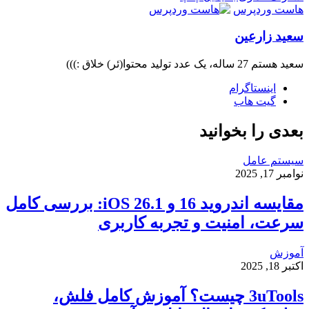
هاست وردپرس
سعید زارعین
سعید هستم 27 ساله، یک عدد تولید محتوا(ئر) خلاق :)))
اینستاگرام
گیت ‌هاب
بعدی را بخوانید
سیستم عامل
نوامبر 17, 2025
مقایسه اندروید 16 و iOS 26.1: بررسی کامل
سرعت، امنیت و تجربه کاربری
آموزش
اکتبر 18, 2025
3uTools چیست؟ آموزش کامل فلش،