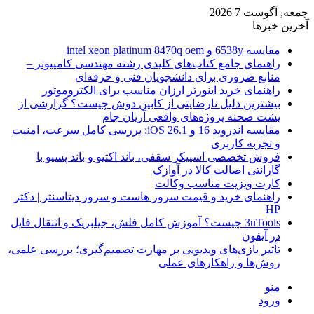
جمعه, آگوست 7 2026
آخرین خبرها
مقایسه 6538y و intel xeon platinum 8470q oem
راهنمای جامع کتاب‌های کلیدی رشته مهندسی کامپیوتر –
منابع ضروری برای دانشجویان فنی و حرفه‌ای
راهنمای خرید اینورتر ارزان مناسب برای الکتروموتور
بیشترین دلیل نارضایتی از کابین دوش چیست؟ گزارشی از
پشت صحنه پروژه‌های واقعی آریان جام
مقایسه اندروید 16 و iOS 26.1: بررسی کامل سرعت، امنیت
و تجربه کاربری
فروش تخصصی اسپیکر سقفی، باند اکتیو و باند پسیو با
گارانتی اصالت کالا در آوازک
کارت ویزیت مناسب وکالت
راهنمای خرید و قیمت سرور هاست و سرور دیتاسنتر | دکتر
HP
3uTools چیست؟ آموزش کامل فلش، جیلبریک و انتقال فایل
در آیفون
تأثیر بازی‌های ویدیویی بر مهارت تصمیم‌گیری؛ بررسی علمی،
روش‌ها و راهکارهای عملی
منو
ورود