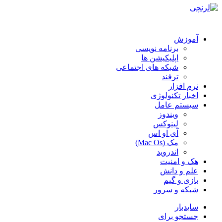
آموزش
برنامه نویسی
اپلیکیشن ها
شبکه های اجتماعی
ترفند
نرم افزار
اخبار تکنولوژی
سیستم عامل
ویندوز
لینوکس
آی او اس
مک (Mac Os)
اندروید
هک و امنیت
علم و دانش
بازی و گیم
شبکه و سرور
سایدبار
جستجو برای