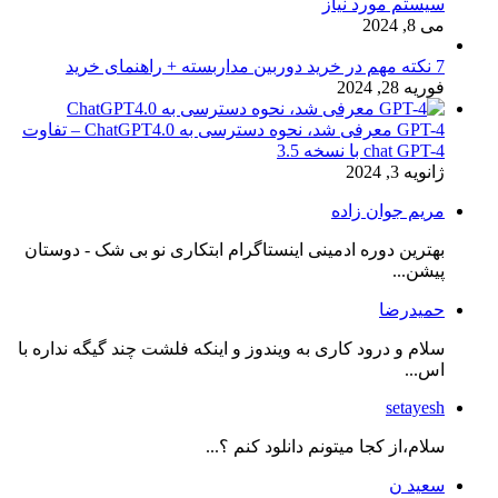
سیستم مورد نیاز
می 8, 2024
7 نکته مهم در خرید دوربین مداربسته + راهنمای خرید
فوریه 28, 2024
GPT-4 معرفی شد، نحوه دسترسی به ChatGPT4.0 – تفاوت
chat GPT-4 با نسخه 3.5
ژانویه 3, 2024
مریم جوان زاده
بهترین دوره ادمینی اینستاگرام ابتکاری نو بی شک - دوستان
پیشن...
حمیدرضا
سلام و درود کاری به ویندوز و اینکه فلشت چند گیگه نداره با
اس...
setayesh
سلام،از کجا میتونم دانلود کنم ؟...
سعید ن