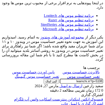
در اینجا پیوندهایی به نرم افزار برخی از محبوب ترین موس ها وجود
دارد.
برنامه تنظیم موس های Logitech
برنامه تنظیم موس های Razer
برنامه تنظیم موس های SteelSeries
برنامه تنظیم موس های Microsoft
یکی دیگر از
مجموعه آموزش های ویندوز
به اتمام رسید. امیدواریم
این آموزش به جهت نحوه تغییر حساسیت موس در ویندوز ۱۰ و ۱۱
برای شما عزیزان مفید واقع شده باشد؛ اگر شما نیز راهکاری برای
تغییر حساسیت موس در ویندوز به روشی آسانتر بلدید میتوانید آن را
در بخش کامنت ها مطرح کنید تا با نام شما این مقاله بروزرسانی
گردد.
برچسب ها
بالابردن حساسیت موس
پایین اوردن حساسیت موس
تغییر حساسیت موس
تغییر حساسیت موس گیمینگ
کپی لینک
سعید زارعین
ارسال به ایمیل
مارس 27, 2024
0
172
زمان تقریبی مطالعه 2 دقیقه
اشتراک گذاری
فیسبوک
ایکس
لینکداین
پینتریست
اسکایپ
واتس آپ
تلگرام
اشتراک گذاری با ایمیل
چاپ