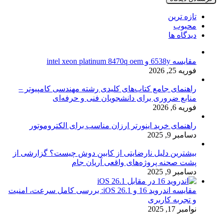
تازه ترین
محبوب
دیدگاه ها
مقایسه 6538y و intel xeon platinum 8470q oem
فوریه 25, 2026
راهنمای جامع کتاب‌های کلیدی رشته مهندسی کامپیوتر –
منابع ضروری برای دانشجویان فنی و حرفه‌ای
فوریه 6, 2026
راهنمای خرید اینورتر ارزان مناسب برای الکتروموتور
دسامبر 9, 2025
بیشترین دلیل نارضایتی از کابین دوش چیست؟ گزارشی از
پشت صحنه پروژه‌های واقعی آریان جام
دسامبر 9, 2025
مقایسه اندروید 16 و iOS 26.1: بررسی کامل سرعت، امنیت
و تجربه کاربری
نوامبر 17, 2025