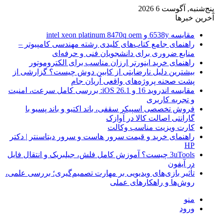
پنج‌شنبه, آگوست 6 2026
آخرین خبرها
مقایسه 6538y و intel xeon platinum 8470q oem
راهنمای جامع کتاب‌های کلیدی رشته مهندسی کامپیوتر –
منابع ضروری برای دانشجویان فنی و حرفه‌ای
راهنمای خرید اینورتر ارزان مناسب برای الکتروموتور
بیشترین دلیل نارضایتی از کابین دوش چیست؟ گزارشی از
پشت صحنه پروژه‌های واقعی آریان جام
مقایسه اندروید 16 و iOS 26.1: بررسی کامل سرعت، امنیت
و تجربه کاربری
فروش تخصصی اسپیکر سقفی، باند اکتیو و باند پسیو با
گارانتی اصالت کالا در آوازک
کارت ویزیت مناسب وکالت
راهنمای خرید و قیمت سرور هاست و سرور دیتاسنتر | دکتر
HP
3uTools چیست؟ آموزش کامل فلش، جیلبریک و انتقال فایل
در آیفون
تأثیر بازی‌های ویدیویی بر مهارت تصمیم‌گیری؛ بررسی علمی،
روش‌ها و راهکارهای عملی
منو
ورود