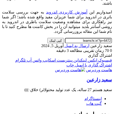
باشند.
امیدواریم این
آموزش کاربردی اندروید
به جهت بررسی سلامت
باتری در اندروید برای شما عزیزان مفید واقع شده باشد؛ اگر شما
نیز راهکاری برای مشاهده وضعیت سلامت باطری در اندروید به
روشی آسانتر بلدید میتوانید آن را در بخش کامنت ها مطرح کنید تا با
نام شما این مقاله بروزرسانی گردد.
کپی لینک
سعید زارعین
ارسال به ایمیل
آوریل 5, 2024
0
70
زمان تقریبی مطالعه 3 دقیقه
اشتراک گذاری
فیسبوک
ایکس
لینکداین
پینتریست
اسکایپ
واتس آپ
تلگرام
اشتراک گذاری با ایمیل
چاپ
هاست وردپرس
سعید زارعین
سعید هستم 27 ساله، یک عدد تولید محتوا(ئر) خلاق :)))
اینستاگرام
گیت ‌هاب