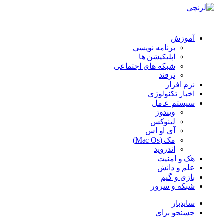
آموزش
برنامه نویسی
اپلیکیشن ها
شبکه های اجتماعی
ترفند
نرم افزار
اخبار تکنولوژی
سیستم عامل
ویندوز
لینوکس
آی او اس
مک (Mac Os)
اندروید
هک و امنیت
علم و دانش
بازی و گیم
شبکه و سرور
سایدبار
جستجو برای