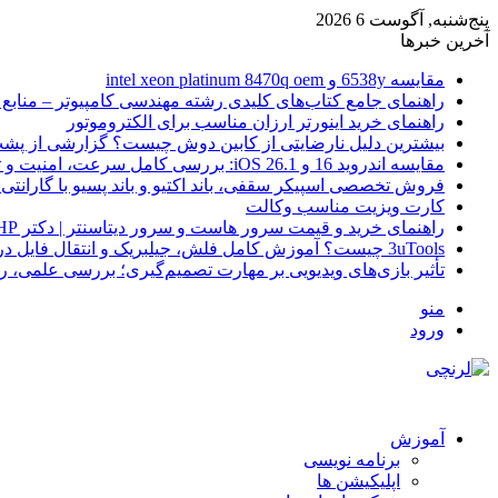
پنج‌شنبه, آگوست 6 2026
آخرین خبرها
مقایسه 6538y و intel xeon platinum 8470q oem
راهنمای جامع کتاب‌های کلیدی رشته مهندسی کامپیوتر – منابع
راهنمای خرید اینورتر ارزان مناسب برای الکتروموتور
بیشترین دلیل نارضایتی از کابین دوش چیست؟ گزارشی از پشت
مقایسه اندروید 16 و iOS 26.1: بررسی کامل سرعت، امنیت و تجربه کاربری
فروش تخصصی اسپیکر سقفی، باند اکتیو و باند پسیو با گارانتی 
کارت ویزیت مناسب وکالت
راهنمای خرید و قیمت سرور هاست و سرور دیتاسنتر | دکتر HP
3uTools چیست؟ آموزش کامل فلش، جیلبریک و انتقال فایل در آیفون
تأثیر بازی‌های ویدیویی بر مهارت تصمیم‌گیری؛ بررسی علمی، 
منو
ورود
آموزش
برنامه نویسی
اپلیکیشن ها