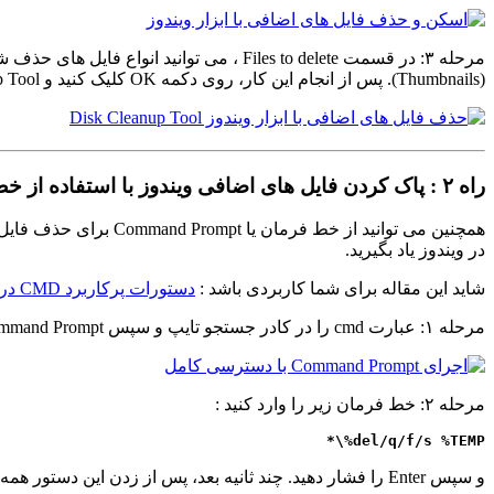
(Thumbnails). پس از انجام این کار، روی دکمه OK کلیک کنید و Disk Cleanup Tool به طور خودکار برای شما این کار را انجام میدهد.
راه ۲ : پاک کردن فایل های اضافی ویندوز با استفاده از خط فرمان (CMD)
همچنین می توانید از 
در ویندوز یاد بگیرید.
شاید این مقاله برای شما کاربردی باشد :
دستورات پرکاربرد CMD در ویندوز که باید همه بدانند
مرحله ۱: عبارت cmd را در کادر جستجو تایپ و سپس Command Prompt را از نتیجه انتخاب کنید. روی Command Prompt راست کلیک کرده و Run as administrator را انتخاب کنید.
مرحله ۲: خط فرمان زیر را وارد کنید :
del/q/f/s %TEMP%\*
و سپس Enter را فشار دهید. چند ثانیه بعد، پس از زدن این دستور همه پرونده های اضافی در ویندوز را از رایانه به طور خودکار حذف میکند.