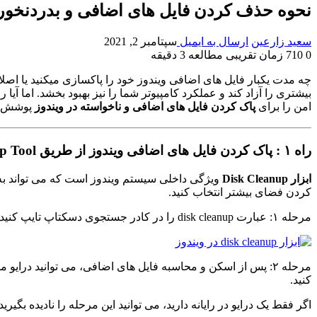
نحوه حذف کردن فایل های اضافی و بدردنخور
سعید زارعین
ارسال به ایمیل
سپتامبر 2, 2021
0
710
زمان تقریبی مطالعه 3 دقیقه
چه مدت یکبار فایل های اضافی ویندوز خود را پاکسازی میکنید یا اصلا 
بیشتری را آزاد کند و عملکرد کامپیوتر شما را نیز بهبود بخشد. اما آی
امن را برای
پاک کردن فایل های اضافی و ناخواسته در ویندوز
پوشش می 
راه ۱ : پاک کردن فایل های اضافی ویندوز از طریق Disk Cleanup Tool
ابزار Disk Cleanup
ویژگی داخلی سیستم ویندوز است که می تواند به ک
کردن فضای بیشتر انتخاب کنید.
مرحله ۱: عبارت disk cleanup را در کادر جستجوی دسکتاپ تایپ کنید و سپس از نتیجه روی ابزار Disk Cleanup کلیک کنید.
کنید.
اگر فقط یک درایو در رایانه دارید، می توانید این مرحله را نادیده بگیرید.