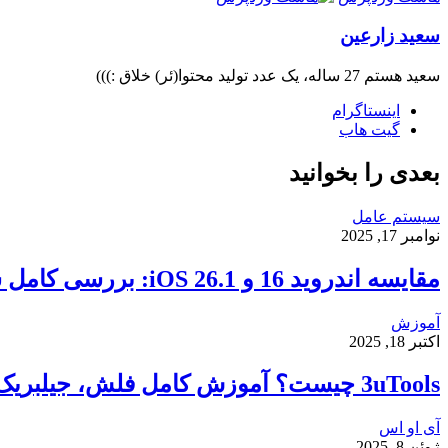
سعید زارعین
سعید هستم 27 ساله، یک عدد تولید محتوا(ئر) خلاق :)))
اینستاگرام
گیت ‌هاب
بعدی را بخوانید
سیستم عامل
نوامبر 17, 2025
مقایسه اندروید 16 و iOS 26.1: بررسی کامل سرعت، امنیت و تجربه کاربری
آموزش
اکتبر 18, 2025
3uTools چیست؟ آموزش کامل فلش، جیلبریک و انتقال فایل در آیفون
آی او اس
ژوئن 8, 2025