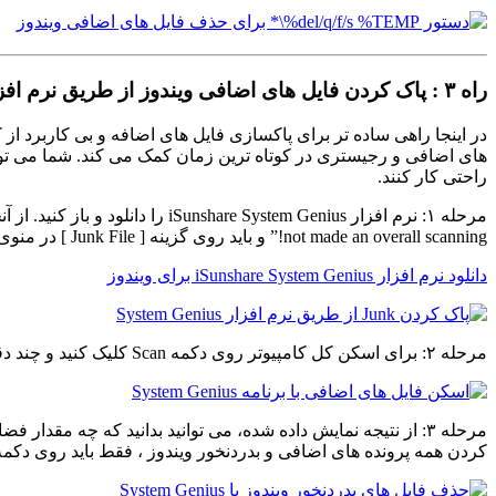
راه ۳ : پاک کردن فایل های اضافی ویندوز از طریق نرم افزار System Genius
در اینجا راهی ساده تر برای پاکسازی فایل های اضافه و بی کاربرد از ک
های اضافی و رجیستری در کوتاه ترین زمان کمک می کند. شما می توانید
راحتی کار کنند.
not made an overall scanning!” و باید روی گزینه [ Junk File ] در منوی سمت چپ کلیک کنید.
دانلود نرم افزار iSunshare System Genius برای ویندوز
مرحله ۲: برای اسکن کل کامپیوتر روی دکمه Scan کلیک کنید و چند دقیقه بعد، نتیجه اسکن را دریافت خواهید کرد.
مرحله ۳: از نتیجه نمایش داده شده، می توانید بدانید که چه مقدا
کردن همه پرونده های اضافی و بدردنخور ویندوز ، فقط باید روی دکمه Clean در گوشه بالا سمت راست کلیک کنی