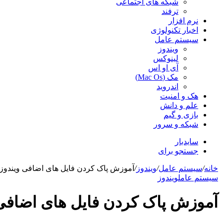
شبکه های اجتماعی
ترفند
نرم افزار
اخبار تکنولوژی
سیستم عامل
ویندوز
لینوکس
آی او اس
مک (Mac Os)
اندروید
هک و امنیت
علم و دانش
بازی و گیم
شبکه و سرور
سایدبار
جستجو برای
خانه
/
سیستم عامل
/
ویندوز
/
آموزش پاک کردن فایل های اضافی ویندوز
سیستم عامل
ویندوز
آموزش پاک کردن فایل های اضافی 