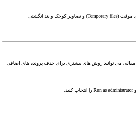
مرحله ۳: در قسمت Files to delete ، می توانید انواع فایل های حذف شده از رایانه را علامت بزنید، مانند سطل زباله (Recycle Bin) ، فایل های موقت (Temporary files) و تصاویر کوچک و بند انگشتی
 بر این در ادامه همین مقاله، می توانید روش های بیشتری برای حذف پرونده های اضافی