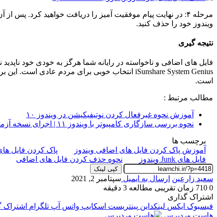
مرحله ۴: در نهایت پیام موفقیت آمیز را دریافت خواهید کرد. پس از
ویندوز خود را حذف کنید.
نتیجه گیری
فایل های اضافی و ناخواسته در رایانه شما هرگز به خودی خود ناپدید 
است.
مطالب مرتبط :
آموزش نحوه غیرفعال کردن نوتیفیکیشن در ویندوز ۱۰
نحوه بررسی سازگاری کامپیوتر با ویندوز ۱۱ | اجرای نسخه آزمایشی ویندوز ۱۱
برچسب ها
آموزش پاک کردن فایل های اضافی ویندوز
پاک کردن فایل های
فایل های Junk ویندوز
نحوه حذف کردن فایل های اضافی
کپی لینک
سعید زارعین
ارسال به ایمیل
سپتامبر 2, 2021
0
710
زمان تقریبی مطالعه 3 دقیقه
اشتراک گذاری
فیسبوک
ایکس
لینکداین
پینتریست
اسکایپ
واتس آپ
تلگرام
اشتراک گذ
هاست وردپرس