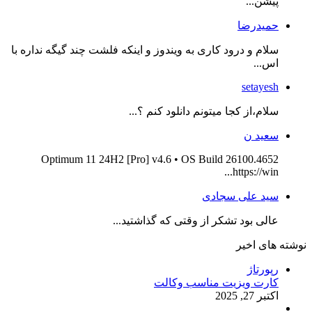
پیشن...
حمیدرضا
سلام و درود کاری به ویندوز و اینکه فلشت چند گیگه نداره با
اس...
setayesh
سلام،از کجا میتونم دانلود کنم ؟...
سعید ن
Optimum 11 24H2 [Pro] v4.6 • OS Build 26100.4652
https://win...
سید علی سجادی
عالی بود تشکر از وقتی که گذاشتید...
نوشته های اخیر
رپورتاژ
کارت ویزیت مناسب وکالت
اکتبر 27, 2025