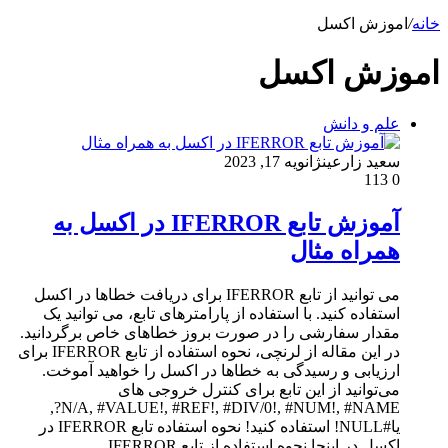
خانه
/
اموزش اکسل
اموزش اکسل
علم و دانش
سعید زارعین
ژانویه 17, 2023
113
0
آموزش تابع IFERROR در اکسل به
همراه مثال
می توانید از تابع IFERROR برای دریافت خطاها در اکسل
استفاده کنید. با استفاده از پارامترهای تابع، می توانید یک
مقدار سفارشی را در صورت بروز خطاهای خاص برگردانید.
در این مقاله از لرنچی، نحوه استفاده از تابع IFERROR برای
ارزیابی و رسیدگی به خطاها در اکسل را خواهید آموخت.
می‌توانید از این تابع برای کنترل خروجی های
N/A, #VALUE!, #REF!, #DIV/0!, #NUM!, #NAME?,
یا#NULL! استفاده کنید! نحوه استفاده تابع IFERROR در
اکسل در اینجا نحوه استفاده از تابع IFERROR…