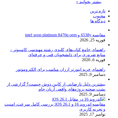
بیشتر بخوانید »
تازه ترین
محبوب
دیدگاه ها
مقایسه 6538y و intel xeon platinum 8470q oem
فوریه 25, 2026
راهنمای جامع کتاب‌های کلیدی رشته مهندسی کامپیوتر –
منابع ضروری برای دانشجویان فنی و حرفه‌ای
فوریه 6, 2026
راهنمای خرید اینورتر ارزان مناسب برای الکتروموتور
دسامبر 9, 2025
بیشترین دلیل نارضایتی از کابین دوش چیست؟ گزارشی از
پشت صحنه پروژه‌های واقعی آریان جام
دسامبر 9, 2025
مقایسه اندروید 16 و iOS 26.1: بررسی کامل سرعت، امنیت
و تجربه کاربری
نوامبر 17, 2025