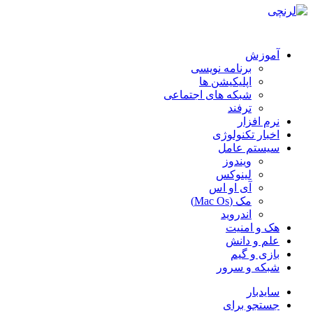
آموزش
برنامه نویسی
اپلیکیشن ها
شبکه های اجتماعی
ترفند
نرم افزار
اخبار تکنولوژی
سیستم عامل
ویندوز
لینوکس
آی او اس
مک (Mac Os)
اندروید
هک و امنیت
علم و دانش
بازی و گیم
شبکه و سرور
سایدبار
جستجو برای