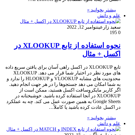
بیشتر بخوانید »
علم و دانش
سعید زارعین
نوامبر 12, 2022
195
0
نحوه استفاده از تابع XLOOKUP در
اکسل + مثال
تابع XLOOKUP در اکسل راهی آسان برای یافتن سریع داده
های مورد نظر در اختیار شما قرار می دهد. XLOOKUP
محدودیت های مشابه VLOOKUP و HLOOKUP را ندارد و
به شما امکان می دهد جستجوها را در هر جهت انجام دهید.
اگر کاربر مایکروسافت اکسل هستید، ممکن است از
XLOOKUP در آنجا استفاده کرده باشید. خوشبختانه در
Google Sheets به همین صورت عمل می کند. چه به عملکرد
در اکسل عادت کرده باشید یا کاملاً…
بیشتر بخوانید »
علم و دانش
سعید زارعین
آگوست 15, 2022