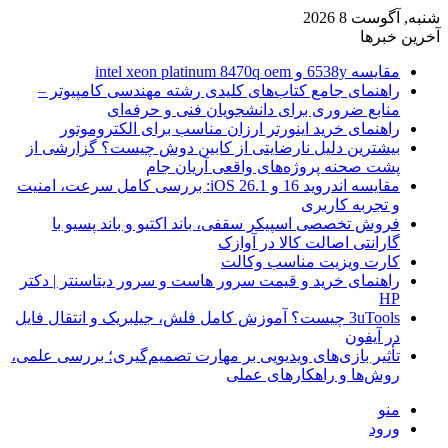
شنبه, آگوست 8 2026
آخرین خبرها
مقایسه 6538y و intel xeon platinum 8470q oem
راهنمای جامع کتاب‌های کلیدی رشته مهندسی کامپیوتر –
منابع ضروری برای دانشجویان فنی و حرفه‌ای
راهنمای خرید اینورتر ارزان مناسب برای الکتروموتور
بیشترین دلیل نارضایتی از کابین دوش چیست؟ گزارشی از
پشت صحنه پروژه‌های واقعی آریان جام
مقایسه اندروید 16 و iOS 26.1: بررسی کامل سرعت، امنیت
و تجربه کاربری
فروش تخصصی اسپیکر سقفی، باند اکتیو و باند پسیو با
گارانتی اصالت کالا در آوازک
کارت ویزیت مناسب وکالت
راهنمای خرید و قیمت سرور هاست و سرور دیتاسنتر | دکتر
HP
3uTools چیست؟ آموزش کامل فلش، جیلبریک و انتقال فایل
در آیفون
تأثیر بازی‌های ویدیویی بر مهارت تصمیم‌گیری؛ بررسی علمی،
روش‌ها و راهکارهای عملی
منو
ورود