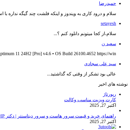
حمیدرضا
سلام و درود کاری به ویندوز و اینکه فلشت چند گیگه نداره با اس
setayesh
سلام،از کجا میتونم دانلود کنم ؟...
سعید ن
ptimum 11 24H2 [Pro] v4.6 • OS Build 26100.4652 https://win...
سید علی سجادی
عالی بود تشکر از وقتی که گذاشتید...
نوشته های اخیر
رپورتاژ
کارت ویزیت مناسب وکالت
اکتبر 27, 2025
راهنمای خرید و قیمت سرور هاست و سرور دیتاسنتر | دکتر HP
اکتبر 27, 2025