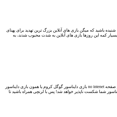
یده باشید که میگن بازی های آنلاین بزرگ ترین تهدید برای پهنای
ن بسیار کمه این روزها بازی های آنلاین به شدت محبوب شدند، به
تا حالا همه ی ما با اخطار No Internet گوگل کروم مواجه شدیم. در اینجا میتونید تا زمان برقراری مجدد اتصال، به انجام بازی مخفی در صفحه no intenet بازی دایناسور گوگل کروم یا همون بازی دایناسور
ایناسور شما شکست ‌ناپذیر خواهد شد! پس با لرنچی همراه باشید تا