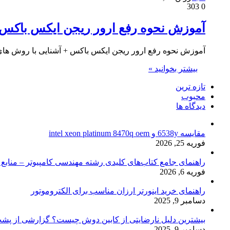
303
0
آموزش نحوه رفع ارور ریجن ایکس باکس
آموزش نحوه رفع ارور ریجن ایکس باکس + آشنایی با روش های برطر
بیشتر بخوانید »
تازه ترین
محبوب
دیدگاه ها
مقایسه 6538y و intel xeon platinum 8470q oem
فوریه 25, 2026
راهنمای جامع کتاب‌های کلیدی رشته مهندسی کامپیوتر – منابع
فوریه 6, 2026
راهنمای خرید اینورتر ارزان مناسب برای الکتروموتور
دسامبر 9, 2025
بیشترین دلیل نارضایتی از کابین دوش چیست؟ گزارشی از پشت
دسامبر 9, 2025