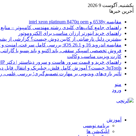
یکشنبه, آگوست 9 2026
آخرین خبرها
مقایسه 6538y و intel xeon platinum 8470q oem
راهنمای جامع کتاب‌های کلیدی رشته مهندسی کامپیوتر – منابع
راهنمای خرید اینورتر ارزان مناسب برای الکتروموتور
بیشترین دلیل نارضایتی از کابین دوش چیست؟ گزارشی از پشت
مقایسه اندروید 16 و iOS 26.1: بررسی کامل سرعت، امنیت و تجربه کاربری
فروش تخصصی اسپیکر سقفی، باند اکتیو و باند پسیو با گارانتی 
کارت ویزیت مناسب وکالت
راهنمای خرید و قیمت سرور هاست و سرور دیتاسنتر | دکتر HP
3uTools چیست؟ آموزش کامل فلش، جیلبریک و انتقال فایل در آیفون
تأثیر بازی‌های ویدیویی بر مهارت تصمیم‌گیری؛ بررسی علمی، 
منو
ورود
آموزش
برنامه نویسی
اپلیکیشن ها