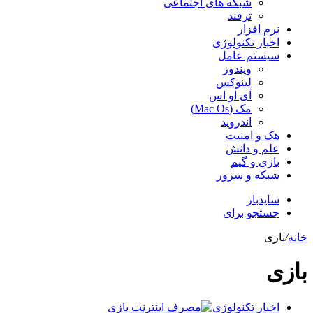
شبکه های اجتماعی
ترفند
نرم افزار
اخبار تکنولوژی
سیستم عامل
ویندوز
لینوکس
آی او اس
مک (Mac Os)
اندروید
هک و امنیت
علم و دانش
بازی و گیم
شبکه و سرور
سایدبار
جستجو برای
خانه
/
بازی
بازی
اخبار تکنولوژی