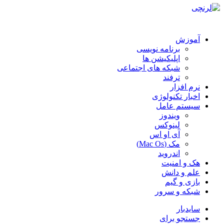
آموزش
برنامه نویسی
اپلیکیشن ها
شبکه های اجتماعی
ترفند
نرم افزار
اخبار تکنولوژی
سیستم عامل
ویندوز
لینوکس
آی او اس
مک (Mac Os)
اندروید
هک و امنیت
علم و دانش
بازی و گیم
شبکه و سرور
سایدبار
جستجو برای