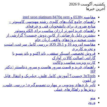
یکشنبه, آگوست 9 2026
آخرین خبرها
مقایسه 6538y و intel xeon platinum 8470q oem
راهنمای جامع کتاب‌های کلیدی رشته مهندسی کامپیوتر –
منابع ضروری برای دانشجویان فنی و حرفه‌ای
راهنمای خرید اینورتر ارزان مناسب برای الکتروموتور
بیشترین دلیل نارضایتی از کابین دوش چیست؟ گزارشی از
پشت صحنه پروژه‌های واقعی آریان جام
مقایسه اندروید 16 و iOS 26.1: بررسی کامل سرعت، امنیت
و تجربه کاربری
فروش تخصصی اسپیکر سقفی، باند اکتیو و باند پسیو با
گارانتی اصالت کالا در آوازک
کارت ویزیت مناسب وکالت
راهنمای خرید و قیمت سرور هاست و سرور دیتاسنتر | دکتر
HP
3uTools چیست؟ آموزش کامل فلش، جیلبریک و انتقال فایل
در آیفون
تأثیر بازی‌های ویدیویی بر مهارت تصمیم‌گیری؛ بررسی علمی،
روش‌ها و راهکارهای عملی
منو
ورود