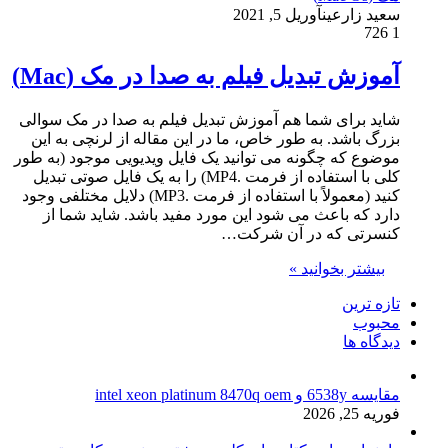
سعید زارعین
آوریل 5, 2021
726
1
آموزش تبدیل فیلم به صدا در مک (Mac)
شاید برای شما هم آموزش تبدیل فیلم به صدا در مک سوالی
بزرگ باشد. به طور خاص، ما در این مقاله از لرنچی به این
موضوع که چگونه می توانید یک فایل ویدیویی موجود (به طور
کلی با استفاده از فرمت .MP4) را به یک فایل صوتی تبدیل
کنید (معمولاً با استفاده از فرمت .MP3) دلایل مختلفی وجود
دارد که باعث می شود این مورد مفید باشد. شاید شما از
کنسرتی که در آن شرکت…
بیشتر بخوانید »
تازه ترین
محبوب
دیدگاه ها
مقایسه 6538y و intel xeon platinum 8470q oem
فوریه 25, 2026