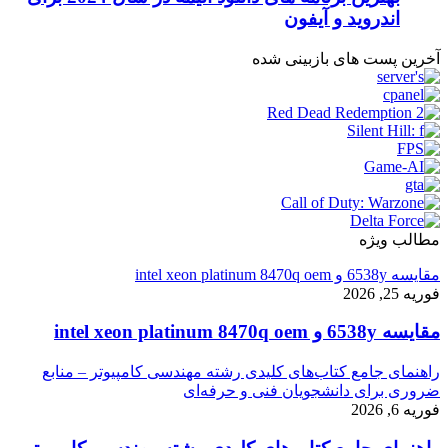
اندروید و آیفون
آخرین پست های بازبینی شده
مطالب ویژه
مقایسه 6538y و intel xeon platinum 8470q oem
فوریه 25, 2026
مقایسه 6538y و intel xeon platinum 8470q oem
راهنمای جامع کتاب‌های کلیدی رشته مهندسی کامپیوتر – منابع
ضروری برای دانشجویان فنی و حرفه‌ای
فوریه 6, 2026