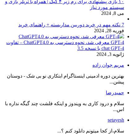
۱۰ بازی پیشنهادی برای رم زیر ۴ گیگ | همراه با تریلر بازی و
سیستم مورد نیاز
می 8, 2024
7 نکته مهم در خرید دوربین مداربسته + راهنمای خرید
فوریه 28, 2024
GPT-4 معرفی شد، نحوه دسترسی به ChatGPT4.0 – تفاوت
chat GPT-4 با نسخه 3.5
ژانویه 3, 2024
مریم جوان زاده
بهترین دوره ادمینی اینستاگرام ابتکاری نو بی شک - دوستان
پیشن...
حمیدرضا
سلام و درود کاری به ویندوز و اینکه فلشت چند گیگه نداره با
اس...
setayesh
سلام،از کجا میتونم دانلود کنم ؟...