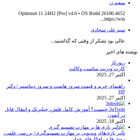
سعید ن
Optimum 11 24H2 [Pro] v4.6 • OS Build 26100.4652
https://win...
سید علی سجادی
عالی بود تشکر از وقتی که گذاشتید...
نوشته های اخیر
رپورتاژ
کارت ویزیت مناسب وکالت
اکتبر 27, 2025
راهنمای خرید و قیمت سرور هاست و سرور دیتاسنتر | دکتر
HP
اکتبر 27, 2025
3uTools چیست؟ آموزش کامل فلش، جیلبریک و انتقال فایل
در آیفون
اکتبر 18, 2025
تأثیر بازی‌های ویدیویی بر مهارت تصمیم‌گیری؛ بررسی علمی،
روش‌ها و راهکارهای عملی