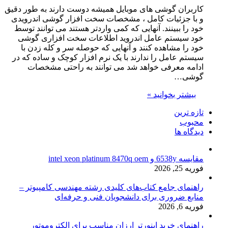
کاربران گوشی های موبایل همیشه دوست دارند به طور دقیق
و با جزئیات کامل ، مشخصات سخت افزار گوشی اندرویدی
خود را ببینند. آنهایی که کمی واردتر هستند می توانند توسط
خود سیستم عامل اندروید اطلاعات سخت افزاری گوشی
خود را مشاهده کنند و آنهایی که حوصله سر و کله زدن با
سیستم عامل را ندارند با یک نرم افزار کوچک و ساده که در
ادامه معرفی خواهد شد می توانند به راحتی مشخصات
گوشی…
بیشتر بخوانید »
تازه ترین
محبوب
دیدگاه ها
مقایسه 6538y و intel xeon platinum 8470q oem
فوریه 25, 2026
راهنمای جامع کتاب‌های کلیدی رشته مهندسی کامپیوتر –
منابع ضروری برای دانشجویان فنی و حرفه‌ای
فوریه 6, 2026
راهنمای خرید اینورتر ارزان مناسب برای الکتروموتور