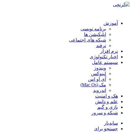
آموزش
برنامه نویسی
اپلیکیشن ها
شبکه های اجتماعی
ترفند
نرم افزار
اخبار تکنولوژی
سیستم عامل
ویندوز
لینوکس
آی او اس
مک (Mac Os)
اندروید
هک و امنیت
علم و دانش
بازی و گیم
شبکه و سرور
سایدبار
جستجو برای