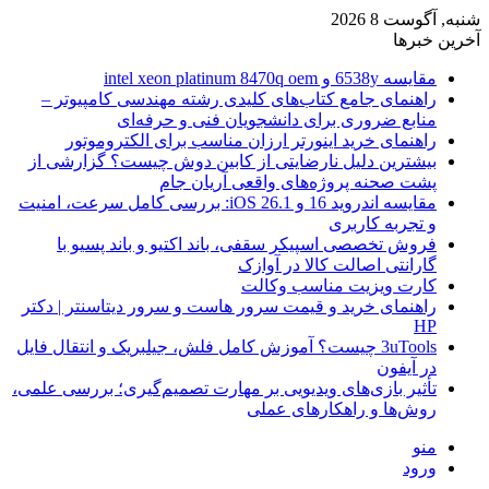
شنبه, آگوست 8 2026
آخرین خبرها
مقایسه 6538y و intel xeon platinum 8470q oem
راهنمای جامع کتاب‌های کلیدی رشته مهندسی کامپیوتر –
منابع ضروری برای دانشجویان فنی و حرفه‌ای
راهنمای خرید اینورتر ارزان مناسب برای الکتروموتور
بیشترین دلیل نارضایتی از کابین دوش چیست؟ گزارشی از
پشت صحنه پروژه‌های واقعی آریان جام
مقایسه اندروید 16 و iOS 26.1: بررسی کامل سرعت، امنیت
و تجربه کاربری
فروش تخصصی اسپیکر سقفی، باند اکتیو و باند پسیو با
گارانتی اصالت کالا در آوازک
کارت ویزیت مناسب وکالت
راهنمای خرید و قیمت سرور هاست و سرور دیتاسنتر | دکتر
HP
3uTools چیست؟ آموزش کامل فلش، جیلبریک و انتقال فایل
در آیفون
تأثیر بازی‌های ویدیویی بر مهارت تصمیم‌گیری؛ بررسی علمی،
روش‌ها و راهکارهای عملی
منو
ورود