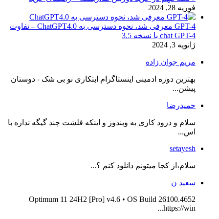
فوریه 28, 2024
GPT-4 معرفی شد، نحوه دسترسی به ChatGPT4.0 – تفاوت
chat GPT-4 با نسخه 3.5
ژانویه 3, 2024
مریم جوان زاده
بهترین دوره ادمینی اینستاگرام ابتکاری نو بی شک - دوستان
پیشن...
حمیدرضا
سلام و درود کاری به ویندوز و اینکه فلشت چند گیگه نداره با
اس...
setayesh
سلام،از کجا میتونم دانلود کنم ؟...
سعید ن
Optimum 11 24H2 [Pro] v4.6 • OS Build 26100.4652
https://win...