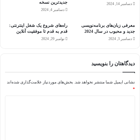
جدیدترین نسخه
دسامبر 14, 2024
۱
دسامبر 4, 2024
۰
ب
معرفی زبان‌های برنامه‌نویسی
راه‌های شروع یک شغل اینترنتی:
ر
جدید و محبوب در سال 2024
قدم به قدم تا موفقیت آنلاین
گ
ر
دسامبر 3, 2024
نوامبر 29, 2024
د
ی
م
دیدگاهتان را بنویسید
؟
(
آ
نشانی ایمیل شما منتشر نخواهد شد.
بخش‌های موردنیاز علامت‌گذاری شده‌اند
م
*
و
ز
د
ش
ی
ت
ص
د
و
گ
ی
ر
ا