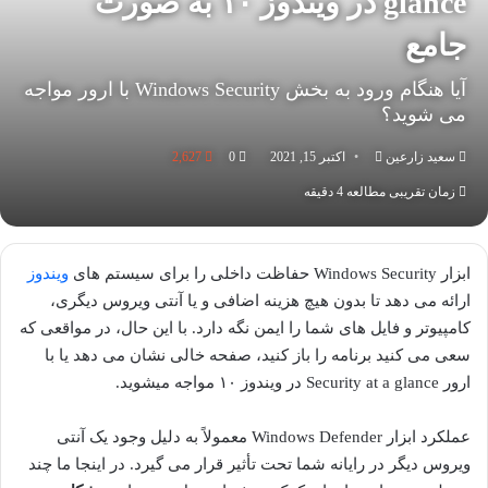
glance در ویندوز ۱۰ به صورت
جامع
آیا هنگام ورود به بخش Windows Security با ارور مواجه
می شوید؟
سعید زارعین
ارسال
اکتبر 15, 2021
0
2,627
به
زمان تقریبی مطالعه 4 دقیقه
ایمیل
ابزار Windows Security حفاظت داخلی را برای سیستم های
ویندوز
ارائه می دهد تا بدون هیچ هزینه اضافی و یا آنتی ویروس دیگری،
کامپیوتر و فایل های شما را ایمن نگه دارد. با این حال، در مواقعی که
سعی می کنید برنامه را باز کنید، صفحه خالی نشان می دهد یا با
ارور Security at a glance در ویندوز ۱۰ مواجه میشوید.
عملکرد ابزار Windows Defender معمولاً به دلیل وجود یک آنتی
ویروس دیگر در رایانه شما تحت تأثیر قرار می گیرد. در اینجا ما چند