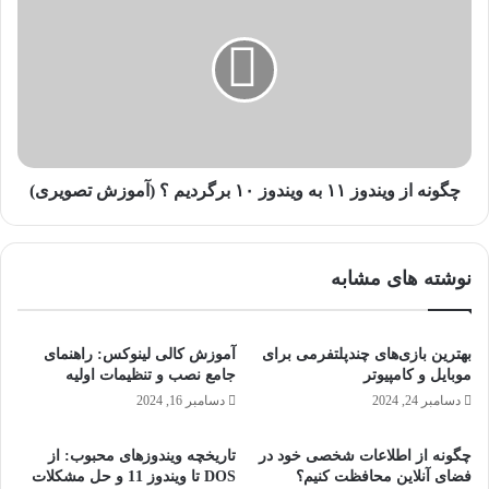
د
گ
ر
و
و
ن
ی
ه
د
ا
۱
ز
۲
و
ر
ی
ا
ن
چگونه از ویندوز ۱۱ به ویندوز ۱۰ برگردیم ؟ (آموزش تصویری)
د
د
ر
و
ی
ز
نوشته های مشابه
ا
۱
ف
۱
ت
ب
م
ه
بهترین بازی‌های چندپلتفرمی برای
آموزش کالی لینوکس: راهنمای
ی
و
موبایل و کامپیوتر
جامع نصب و تنظیمات اولیه
ک
ی
دسامبر 24, 2024
دسامبر 16, 2024
ن
ن
ن
د
چگونه از اطلاعات شخصی خود در
تاریخچه ویندوزهای محبوب: از
د
و
فضای آنلاین محافظت کنیم؟
DOS تا ویندوز 11 و حل مشکلات
ز