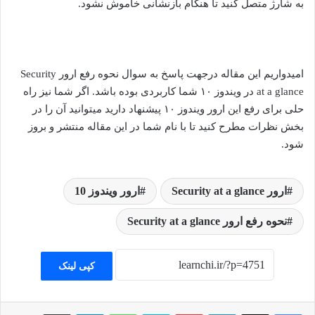
به شارژ متصل کنید تا هنگام بازنشانی خاموش نشود.
امیدواریم این مقاله درجهت پاسخ به سوال نحوه رفع ارور Security
at a glance در ویندوز ۱۰ شما کاربردی بوده باشد. اگر شما نیز راه
حلی برای رفع این ارور ویندوز ۱۰ پیشنهاد دارید میتوانید آن را در
بخش نظرات مطرح کنید تا با نام شما در این مقاله منتشر و بروز
شود.
ارور Security at a glance
ارور ویندوز 10
نحوه رفع ارور Security at a glance
کپی لینک
فیسبوک
ایکس
لینکداین
پینتریست
اسکایپ
واتس آپ
تلگرام
اشتراک گذاری با ایمیل