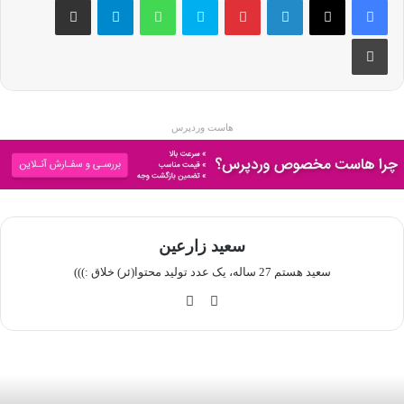
چاپ
هاست وردپرس
سعید زارعین
سعید هستم 27 ساله، یک عدد تولید محتوا(ئر) خلاق :)))
این
گی
ستا
ت
گرا
‌ها
م
ب