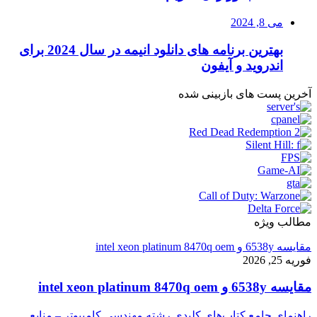
می 8, 2024
بهترین برنامه های دانلود انیمه در سال 2024 برای
اندروید و آیفون
آخرین پست های بازبینی شده
مطالب ویژه
مقایسه 6538y و intel xeon platinum 8470q oem
فوریه 25, 2026
مقایسه 6538y و intel xeon platinum 8470q oem
راهنمای جامع کتاب‌های کلیدی رشته مهندسی کامپیوتر – منابع