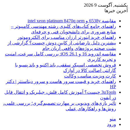
یکشنبه, آگوست 9 2026
آخرین خبرها
مقایسه 6538y و intel xeon platinum 8470q oem
راهنمای جامع کتاب‌های کلیدی رشته مهندسی کامپیوتر –
منابع ضروری برای دانشجویان فنی و حرفه‌ای
راهنمای خرید اینورتر ارزان مناسب برای الکتروموتور
بیشترین دلیل نارضایتی از کابین دوش چیست؟ گزارشی از
پشت صحنه پروژه‌های واقعی آریان جام
مقایسه اندروید 16 و iOS 26.1: بررسی کامل سرعت، امنیت
و تجربه کاربری
فروش تخصصی اسپیکر سقفی، باند اکتیو و باند پسیو با
گارانتی اصالت کالا در آوازک
کارت ویزیت مناسب وکالت
راهنمای خرید و قیمت سرور هاست و سرور دیتاسنتر | دکتر
HP
3uTools چیست؟ آموزش کامل فلش، جیلبریک و انتقال فایل
در آیفون
تأثیر بازی‌های ویدیویی بر مهارت تصمیم‌گیری؛ بررسی علمی،
روش‌ها و راهکارهای عملی
منو
ورود