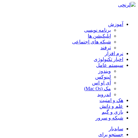
آموزش
برنامه نویسی
اپلیکیشن ها
شبکه های اجتماعی
ترفند
نرم افزار
اخبار تکنولوژی
سیستم عامل
ویندوز
لینوکس
آی او اس
مک (Mac Os)
اندروید
هک و امنیت
علم و دانش
بازی و گیم
شبکه و سرور
سایدبار
جستجو برای