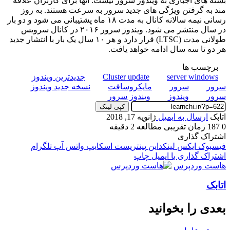
بسته های اجباری به ویندوز سرور نیست. آنها برای کاربران علاقه
مند به گرفتن ویژگی های جدید سرور به سرعت هستند. به روز
رسانی نیمه سالانه کانال به مدت ۱۸ ماه پشتیبانی می شود و دو بار
در سال منتشر می شود. ویندوز سرور ۲۰۱۶ در کانال سرویس
طولانی مدت (LTSC) قرار دارد و هر ۱۰ سال یک بار با انتشار جدید
هر دو تا سه سال ادامه خواهد یافت.
برچسب ها
server windows
Cluster update
جدیدترین ویندوز
سرور
سرور
مایکروسافت
نسخه جدید ویندوز
سرور
ویندوز
ویندوز سرور
کپی لینک
اتابک
ارسال به ایمیل
ژانویه 17, 2018
0
187
زمان تقریبی مطالعه 2 دقیقه
اشتراک گذاری
فیسبوک
ایکس
لینکداین
پینتریست
اسکایپ
واتس آپ
تلگرام
اشتراک گذاری با ایمیل
چاپ
هاست وردپرس
اتابک
بعدی را بخوانید