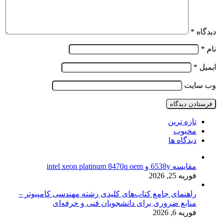
دیدگاه
*
نام
*
ایمیل
*
وب‌ سایت
تازه ترین
محبوب
دیدگاه ها
مقایسه 6538y و intel xeon platinum 8470q oem
فوریه 25, 2026
راهنمای جامع کتاب‌های کلیدی رشته مهندسی کامپیوتر –
منابع ضروری برای دانشجویان فنی و حرفه‌ای
فوریه 6, 2026