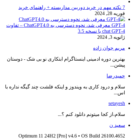
7 نکته مهم در خرید دوربین مداربسته + راهنمای خرید
فوریه 28, 2024
GPT-4 معرفی شد، نحوه دسترسی به ChatGPT4.0 – تفاوت
chat GPT-4 با نسخه 3.5
ژانویه 3, 2024
مریم جوان زاده
بهترین دوره ادمینی اینستاگرام ابتکاری نو بی شک - دوستان
پیشن...
حمیدرضا
سلام و درود کاری به ویندوز و اینکه فلشت چند گیگه نداره با
اس...
setayesh
سلام،از کجا میتونم دانلود کنم ؟...
سعید ن
Optimum 11 24H2 [Pro] v4.6 • OS Build 26100.4652