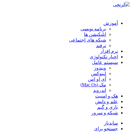
آموزش
برنامه نویسی
اپلیکیشن ها
شبکه های اجتماعی
ترفند
نرم افزار
اخبار تکنولوژی
سیستم عامل
ویندوز
لینوکس
آی او اس
مک (Mac Os)
اندروید
هک و امنیت
علم و دانش
بازی و گیم
شبکه و سرور
سایدبار
جستجو برای