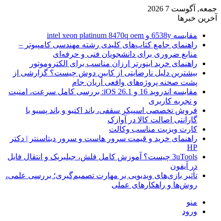
جمعه, آگوست 7 2026
آخرین خبرها
مقایسه 6538y و intel xeon platinum 8470q oem
راهنمای جامع کتاب‌های کلیدی رشته مهندسی کامپیوتر –
منابع ضروری برای دانشجویان فنی و حرفه‌ای
راهنمای خرید اینورتر ارزان مناسب برای الکتروموتور
بیشترین دلیل نارضایتی از کابین دوش چیست؟ گزارشی از
پشت صحنه پروژه‌های واقعی آریان جام
مقایسه اندروید 16 و iOS 26.1: بررسی کامل سرعت، امنیت
و تجربه کاربری
فروش تخصصی اسپیکر سقفی، باند اکتیو و باند پسیو با
گارانتی اصالت کالا در آوازک
کارت ویزیت مناسب وکالت
راهنمای خرید و قیمت سرور هاست و سرور دیتاسنتر | دکتر
HP
3uTools چیست؟ آموزش کامل فلش، جیلبریک و انتقال فایل
در آیفون
تأثیر بازی‌های ویدیویی بر مهارت تصمیم‌گیری؛ بررسی علمی،
روش‌ها و راهکارهای عملی
منو
ورود