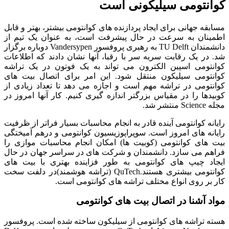
کوانتومی سیلیکونی است
مسابقه جهانی برای ایجاد پردازنده های کوانتومی بیشتر، بهتر و قابل
اطمینان به سرعت در حال پیشرفت است، به عنوان یک تیم از
دانشمندان TU Delft به رهبری پروفسور Vandersypen دوباره برگزار
شد. در یک رقابت سربه سر با رقبا، آنها نشان دادند که اطلاعات
کوانتومی اسپین الکترون می تواند به یک فوتون در یک تراشه
کوانتومی سیلیکون منتقل شود. این امر برای اتصال بیت های
کوانتومی در تراشه مهم است و اجازه می دهد تا تعداد زیادی از
کوبیدها را در مقیاس بزرگتر اندازه گیری کنیم. کار آنها امروز در
مجله Science منتشر شد.
رایانه کوانتومی آینده قادر به انجام محاسبات بسیار فراتر از ظرفیت
رایانه های امروز است.
سوپراپوزیسیون کوانتومی و درهم آمیختگی
بیت های کوانتومی (کوبیت ها) امکان انجام محاسبات موازی را
فراهم می سازد.
دانشمندان و شرکت های در سراسر جهان در حال
ایجاد چیپ های کوانتومی به طور فزاینده بهتری با بیت های
کوانتومی بیشتری هستند.
QuTech (تراشه هوشمند)در دلفت سخت
کار بر روی انواع مختلف تراشه های کوانتومی است.
مواد آشنا در اتصال بیت های کوانتومی
هسته تراشه های کوانتومی از سیلیکون ساخته شده است.
پروفسور