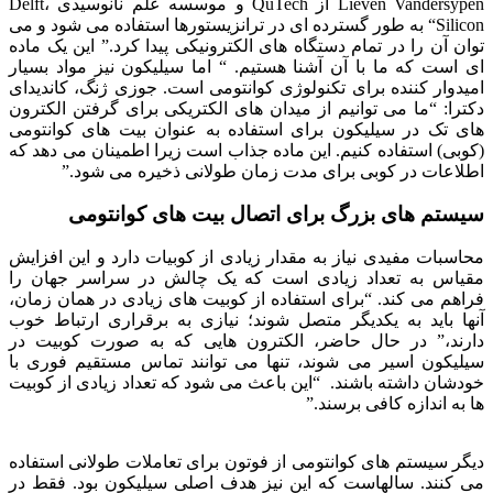
Lieven Vandersypen از QuTech و موسسه علم نانوسيدی Delft،
“Silicon به طور گسترده ای در ترانزیستورها استفاده می شود و می
توان آن را در تمام دستگاه های الکترونیکی پیدا کرد.” این یک ماده
ای است که ما با آن آشنا هستیم. “
اما سیلیکون نیز مواد بسیار
امیدوار کننده برای تکنولوژی کوانتومی است.
جوزی ژنگ، کاندیدای
دکترا: “ما می توانیم از میدان های الکتریکی برای گرفتن الکترون
های تک در سیلیکون برای استفاده به عنوان بیت های کوانتومی
(کوبی) استفاده کنیم. این ماده جذاب است زیرا اطمینان می دهد که
اطلاعات در کوبی برای مدت زمان طولانی ذخیره می شود.”
سیستم های بزرگ برای اتصال بیت های کوانتومی
محاسبات مفیدی نیاز به مقدار زیادی از کوبیات دارد و این افزایش
مقیاس به تعداد زیادی است که یک چالش در سراسر جهان را
فراهم می کند.
“برای استفاده از کوبیت های زیادی در همان زمان،
آنها باید به یکدیگر متصل شوند؛ نیازی به برقراری ارتباط خوب
دارند،”
در حال حاضر، الکترون هایی که به صورت کوبیت در
سیلیکون اسیر می شوند، تنها می توانند تماس مستقیم فوری با
خودشان داشته باشند.
“این باعث می شود که تعداد زیادی از کوبیت
ها به اندازه کافی برسند.”
دیگر سیستم های کوانتومی از فوتون برای تعاملات طولانی استفاده
می کنند.
سالهاست که این نیز هدف اصلی سیلیکون بود.
فقط در