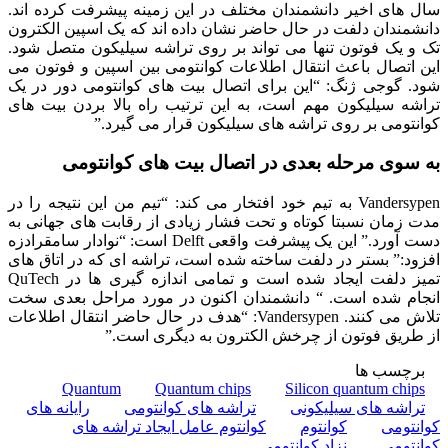
سال های اخیر دانشمندان مختلف در این زمینه پیشرفت کرده اند.
دانشمندان دلفت در حال حاضر نشان داده اند که یک اسپین الکترون
تک و یک فوتون تنها می تواند بر روی تراشه سیلیکون متصل شود.
این اتصال باعث انتقال اطلاعات کوانتومی بین اسپین و فوتون می
شود.
گوجی ژنگ: “این برای اتصال بیت های کوانتومی دور در یک
تراشه سیلیکون مهم است، به این ترتیب راه بالا بردن بیت های
کوانتومی بر روی تراشه های سیلیکون قرار می گیرد.”
به سوی مرحله بعدی در اتصال بیت های کوانتومی
Vandersypen به تیم خود افتخار می کند: “تیم من این نتیجه را در
مدت زمان نسبتا کوتاه و تحت فشار زیادی از رقابت های جهانی به
دست آورد.”
این یک پیشرفت واقعی Delft است: “نوادار سامقرادزه
افزود:” بستر در دلفت ساخته شده است، تراشه ای که در اتاق های
تمیز دلفت ایجاد شده است و تمامی اندازه گیری ها در QuTech
انجام شده است. “
دانشمندان اکنون در مورد مراحل بعدی سخت
تلاش می کنند.
Vandersypen: “هدف در حال حاضر انتقال اطلاعات
از طریق فوتون از چرخش الکترون به دیگری است.”
برچسب ها
Quantum
Quantum chips
Silicon quantum chips
تراشه های سیلیکونی
تراشه های کوانتومی
رایانه های
کوانتومی
کوانتوم
کوانتوم عامل ایجاد تراشه های
کوانتومی
نزاد کوانتومی