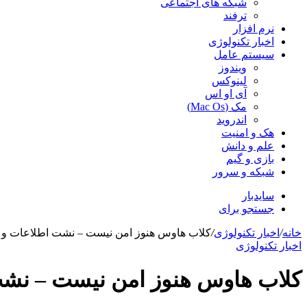
شبکه های اجتماعی
ترفند
نرم افزار
اخبار تکنولوژی
سیستم عامل
ویندوز
لینوکس
آی او اس
مک (Mac Os)
اندروید
هک و امنیت
علم و دانش
بازی و گیم
شبکه و سرور
سایدبار
جستجو برای
خانه
/
اخبار تکنولوژی
/
کلاب هاوس هنوز امن نیست – نشت اطلاعات و
اخبار تکنولوژی
کلاب هاوس هنوز امن نیست – نش