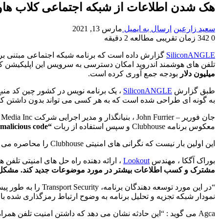
هک شدن اطلاعات از شبکه اجتماعی کلاب ه
سعید زارعین
ارسال به ایمیل
مارس 13, 2021
0
342
زمان تقریبی مطالعه 2 دقیقه
SiliconANGLE
گزارش داده است که برنامه شبکه اجتماعی مبتنی بر
تلفن های هوشمند اندروید امکان دسترسی به سرویس این اپلیکیشن که فقط برای ایفون است را میدهد. این 
میلیون دلار
بودجه جمع آوری کرده است.
طبق گزارش
SiliconANGLE
به گونه ای طراحی شده است که به هر کسی می تواند بدون داشتن کد دعوت، در Clubhouse با دسترسی به جلسات مخ
معکوس برنامه Clubhouse و سپس استفاده از ربات
“malicious code”
این اولین بار نیست که نگرانی های امنیتی Clubhouse را محاصره می کند. رهبران امنیتی این برنامه را به دلیل راه اندازی بدون توجه زیاد به حریم خصوصی مورد انتقاد قرار داده اند.
بوراک آگکا ، مهندس
Lookout
، ارائه دهنده راه حل های امنیتی تلفن
مشترک و کسب اطلاعات بیشتر در مورد موضوعات جدید کند. مشکل این 
“در این مورد توسع
نمودار شبکه تجزیه و تحلیل برنامه به وضوح ارتباط رمزگذاری شده ب
Agca می گوید : “این حادثه نشان می دهد که داشتن امنیت تلفن هم