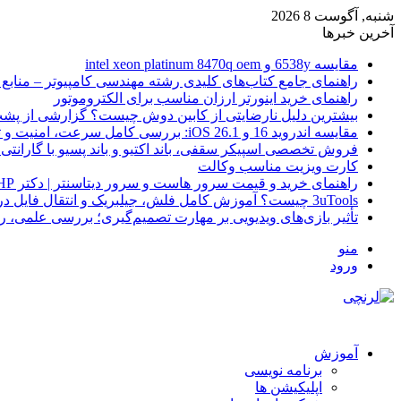
شنبه, آگوست 8 2026
آخرین خبرها
مقایسه 6538y و intel xeon platinum 8470q oem
راهنمای جامع کتاب‌های کلیدی رشته مهندسی کامپیوتر – منابع
راهنمای خرید اینورتر ارزان مناسب برای الکتروموتور
بیشترین دلیل نارضایتی از کابین دوش چیست؟ گزارشی از پشت
مقایسه اندروید 16 و iOS 26.1: بررسی کامل سرعت، امنیت و تجربه کاربری
فروش تخصصی اسپیکر سقفی، باند اکتیو و باند پسیو با گارانتی 
کارت ویزیت مناسب وکالت
راهنمای خرید و قیمت سرور هاست و سرور دیتاسنتر | دکتر HP
3uTools چیست؟ آموزش کامل فلش، جیلبریک و انتقال فایل در آیفون
تأثیر بازی‌های ویدیویی بر مهارت تصمیم‌گیری؛ بررسی علمی، 
منو
ورود
آموزش
برنامه نویسی
اپلیکیشن ها