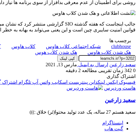
روشی برای اطمینان از عدم معرفی بدافزار از سوی برنامه ها نیاز دار
قوانین امنیت سایبری چین است و این یعنی می‌تواند به بهانه به خطر اف
برچسب ها
clubhouse
شبکه اجتماعی کلاب هاوس
کلاب هاوس
ک
هک شدن کلاب هاوس
هک شدن کلاب هوس
کپی لینک
سعید زارعین
ارسال به ایمیل
مارس 13, 2021
0
342
زمان تقریبی مطالعه 2 دقیقه
اشتراک گذاری
فیسبوک
ایکس
لینکداین
پینتریست
اسکایپ
واتس آپ
تلگرام
اشتراک گذ
هاست وردپرس
سعید زارعین
سعید هستم 27 ساله، یک عدد تولید محتوا(ئر) خلاق :)))
اینستاگرام
گیت ‌هاب