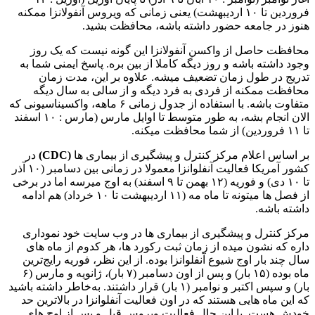
فروردین تا ۱۰ اردیبهشت) یعنی زمانی‌ که ویروس آنفولانزا ممکنه
هنوز در جامعه حضور داشته باشه، محافظت بشید.
محافظت حاصل از واکسن آنفولانزا این گونه نیست که یک روز
وجود داشته باشه و روز دیگه کاملا از بین بره. پاسخ ایمنی شما به‌
تدریج در طول زمان تضعیف میشه. علاوه‌ بر‌ این، مدت زمان
محافظت ممکنه از فردی به فرد دیگه و از سالی به سال دیگه
متفاوت باشه. با استفاده از جدول زمانی ۶ ماهه، واکسیناسیونی که
الان انجام بشه، به‌ طور متوسط تا اوایل مارس (مارس : ۱۰ اسفند
تا ۱۱ فروردین) از شما محافظت میکنه.
بر اساس اعلام مرکز کنترل و پیشگیری از بیماری‌ ها
(CDC)
در
کشور آمریکا فعالیت آنفلوانزا معمولا در زمانی بین دسامبر (۱۰ آذر
تا ۱۰ دی) و فوریه (۱۲ بهمن تا ۹ اسفند) به اوج میرسه اما در برخی
از فصل ها میتونه تا ماه مه (۱۱ اردیبهشت تا ۱۰ خرداد) هم ادامه
داشته باشه.
مرکز کنترل و پیشگیری از بیماری‌ ها در وب‌ سایت خود نموداری
داره که نشون میده از زمان ثبت رکورد ها، هر کدوم از ماه‌ های
سال چند بار اوج شیوع آنفلوانزا بوده. از این نظر، فوریه رایج‌ترین
ماه بوده (۱۵ بار) و پس از اون دسامبر (۷ بار)، ژانویه و مارس (۶
بار) و سپس اکتبر و نوامبر (۱ بار) قرار داشتند. به‌خاطر داشته باشید
که این‌ ماه‌ هایی هستند که در اون فعالیت آنفلوانزا در بالاترین حد
خودش هست. با‌ این‌ حال فعالیت ویروس قبل و پس از اوج‌ های