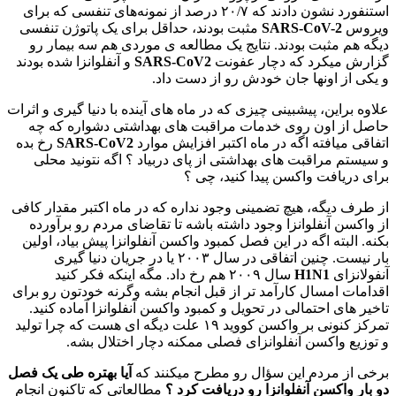
استنفورد نشون دادند که ۲۰/۷ درصد از نمونه‌های تنفسی که برای
ویروس
SARS-CoV-2
مثبت بودند، حداقل برای یک پاتوژن تنفسی
دیگه هم مثبت بودند. نتایج یک مطالعه‌ ی موردی هم سه بیمار رو
گزارش میکرد که دچار عفونت
SARS-CoV2
و آنفلوانزا شده بودند
و یکی از اونها جان خودش رو از دست داد.
علاوه‌ براین، پیشبینی چیزی که در ماه‌ های آینده با دنیا گیری و اثرات
حاصل از اون روی خدمات مراقبت‌ های بهداشتی دشواره که چه
اتفاقی میافته اگه در ماه اکتبر افزایش موارد
SARS-CoV2
رخ بده
و سیستم مراقبت‌ های بهداشتی از پای دربیاد ؟ اگه نتونید محلی
برای دریافت واکسن پیدا کنید، چی ؟
از طرف دیگه، هیچ تضمینی وجود نداره که در ماه اکتبر مقدار کافی
از واکسن آنفلوانزا وجود داشته باشه تا تقاضای مردم رو برآورده
بکنه. البته اگه در این فصل کمبود واکسن آنفلوانزا پیش بیاد، اولین‌
بار نیست. چنین اتفاقی در سال ۲۰۰۳ یا در جریان دنیا گیری
آنفولانزای
H1N1
سال ۲۰۰۹ هم رخ داد. مگه اینکه فکر کنید
اقدامات امسال کارآمد تر از قبل انجام بشه وگرنه خودتون رو برای
تاخیر های احتمالی در تحویل و کمبود واکسن آنفلوانزا آماده کنید.
تمرکز کنونی بر واکسن کووید ۱۹ علت دیگه ای هست که چرا تولید
و توزیع واکسن آنفلوانزای فصلی ممکنه دچار اختلال بشه.
برخی از مردم این سؤال رو مطرح میکنند که
آیا بهتره طی یک فصل
دو بار واکسن آنفلوانزا رو دریافت کرد ؟
مطالعاتی که تاکنون انجام