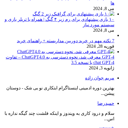
ها
می 8, 2024
۱۰ بازی پیشنهادی برای رم زیر ۴ گیگ | همراه با تریلر بازی و
سیستم مورد نیاز
می 8, 2024
7 نکته مهم در خرید دوربین مداربسته + راهنمای خرید
فوریه 28, 2024
GPT-4 معرفی شد، نحوه دسترسی به ChatGPT4.0 – تفاوت
chat GPT-4 با نسخه 3.5
ژانویه 3, 2024
مریم جوان زاده
بهترین دوره ادمینی اینستاگرام ابتکاری نو بی شک - دوستان
پیشن...
حمیدرضا
سلام و درود کاری به ویندوز و اینکه فلشت چند گیگه نداره با
اس...