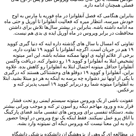
فصلی همچنان ادامه داره.
بنابراین هنگامی که فصل آنفلوانزا در ماه فوریه یا مارس به اوج
خودش میرسه، انتظار میره که فعالیت آنفلوانزا تا آوریل و حتی ماه
مه ادامه داشته باشه. بنابراین در بیشتر سال‌ها تلاش برای داشتن
محافظت در برابر ویروس در ماه آوریل ایده‌ ی بدی هم نیست.
تفاوتی که امسال با سال‌ های گذشته داره اینه که دنیا گیری کووید
۱۹ هم در جریان است. اگرچه آنفلوانزا با کووید ۱۹ تفاوت داره،
برخی از علائم اولیه‌ ی اونها ممکنه مشابه باشه. این امر میتونه
تشخیص ابتلا به آنفلوانزا و کووید ۱۹ رو دشوار کنه. دریافت واکسن
آنفلوانزا حداقل میتونه احتمال ابتلا به آنفلوانزا رو کاهش بده. علاوه‌
بر‌این، آنفلوانزا و کووید ۱۹ دوقلو های وحشتناکی هستند که درگیری
با یکی از اونها نیز دشواره چه برسه به اینکه به هر دو مبتلا بشید. ابتلا
به آنفلوانزا میتونه شما رو دربرابر کووید ۱۹ آسیب‌ پذیرتر کنه و
برعکس.
عفونت ناشی‌ از یک ویروس میتونه سیستم ایمنی رو تحت فشار
قرار بده و ورود مهاجم دیگه رو اسون تر کنه و موجب ویرانی بیشتر
بشه. دستگاه تنفسی برای ویروس‌ های تنفسی مانند فضای پارکینگ
یا اتاق پرو عمل نمیکنند. فقط اینکه یک نوع ویروس در اونجا حضور
داره به این معنا نیست که ویروس دیگه ای نمیتونه وارد بشه.
در مطالعه‌ ای گروهی از پژوهشگران دانشکده پزشکی دانشگاه