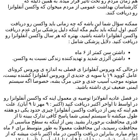
هم‌ زمان مردم رو تحت‌ تأثیر قرار میده. به همین دلیله که
کارشناسان بهداشت عمومی از مردم میخوان که واکسن آنفلوانزا
رو دریافت کنند.
ممکنه سؤال شما این باشه که چه زمانی باید واکسن رو دریافت
کنیم. اول اینکه باید بگیم مگه اینکه دلیل پزشکی برای عدم دریافت
واکسن آنفلوانزا داشته باشید، بهتره که هر سال واکسن آنفلوانزا رو
دریافت کنید. دلایل پزشکی شامل :
داشتن سن کمتر از ۶ ماه
داشتن آلرژی شدید و تهدیدکننده زندگی نسبت‌ به واکسن.
درحالی‌ که ویروس آنفلوانزا ی فصلی به‌ اندازه‌ ی ویروس کرونای
عامل کووید ۱۹ یا سویه‌ ی جدیدی از ویروس آنفلوانزا کشنده نیست،
میتونه موجب آسیب جدی و حتی مرگ بشه، خصوصا اگه سیستم
ایمنی ضعیف‌ تری داشته باشید.
در فصل عادیه آنفولانزا توصیه‌ ی معمول اینه که واکسن آنفلوانزا رو
در اواسط تا اواخر اکتبر دریافت کنید (اکتبر : ۹ مهر تا ۹ آبان). علت
هم اینه که پس از دریافت واکسن آنفلوانزا چیزی حدود یکی دو هفته
طول میکشه تا سیستم ایمنی شما پاسخ کافی تدارک ببینه تا از
قدری محافظت برخوردار بشید. پس از اینکه به سطح مناسبی از
محافظت رسیدید، این محافظت معمولا به‌ طور متوسط برای ۶ ماه
دوام میاره. بنابراین دریافت واکسن در ماه اکتبر باعث میشه که از
آغاز نوامبر (نوامبر : ۱۰ آبان تا ۹ آذر) تا پایان آوریل (آوریل : ۱۲