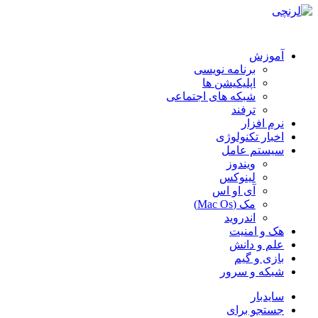
آموزش
برنامه نویسی
اپلیکیشن ها
شبکه های اجتماعی
ترفند
نرم افزار
اخبار تکنولوژی
سیستم عامل
ویندوز
لینوکس
آی او اس
مک (Mac Os)
اندروید
هک و امنیت
علم و دانش
بازی و گیم
شبکه و سرور
سایدبار
جستجو برای