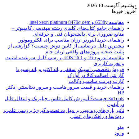
دوشنبه, آگوست 10 2026
آخرین خبرها
مقایسه 6538y و intel xeon platinum 8470q oem
راهنمای جامع کتاب‌های کلیدی رشته مهندسی کامپیوتر –
منابع ضروری برای دانشجویان فنی و حرفه‌ای
راهنمای خرید اینورتر ارزان مناسب برای الکتروموتور
بیشترین دلیل نارضایتی از کابین دوش چیست؟ گزارشی از
پشت صحنه پروژه‌های واقعی آریان جام
مقایسه اندروید 16 و iOS 26.1: بررسی کامل سرعت، امنیت
و تجربه کاربری
فروش تخصصی اسپیکر سقفی، باند اکتیو و باند پسیو با
گارانتی اصالت کالا در آوازک
کارت ویزیت مناسب وکالت
راهنمای خرید و قیمت سرور هاست و سرور دیتاسنتر | دکتر
HP
3uTools چیست؟ آموزش کامل فلش، جیلبریک و انتقال فایل
در آیفون
تأثیر بازی‌های ویدیویی بر مهارت تصمیم‌گیری؛ بررسی علمی،
روش‌ها و راهکارهای عملی
منو
ورود