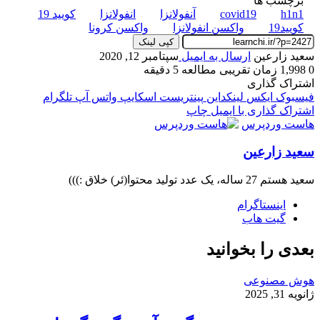
برچسب ها
h1n1
covid19
آنفولانزا
انفولانزا
کویید 19
کویید19
واکسن انفولانزا
واکسن کرونا
کپی لینک
سعید زارعین
ارسال به ایمیل
سپتامبر 12, 2020
0
1,998
زمان تقریبی مطالعه 5 دقیقه
اشتراک گذاری
فیسبوک
ایکس
لینکداین
پینتریست
اسکایپ
واتس آپ
تلگرام
اشتراک گذاری با ایمیل
چاپ
هاست وردپرس
سعید زارعین
سعید هستم 27 ساله، یک عدد تولید محتوا(ئر) خلاق :)))
اینستاگرام
گیت ‌هاب
بعدی را بخوانید
هوش مصنوعی
ژانویه 31, 2025