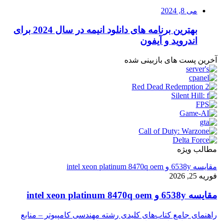
می 8, 2024
بهترین برنامه های دانلود انیمه در سال 2024 برای
اندروید و آیفون
آخرین پست های بازبینی شده
مطالب ویژه
مقایسه 6538y و intel xeon platinum 8470q oem
فوریه 25, 2026
مقایسه 6538y و intel xeon platinum 8470q oem
راهنمای جامع کتاب‌های کلیدی رشته مهندسی کامپیوتر – منابع