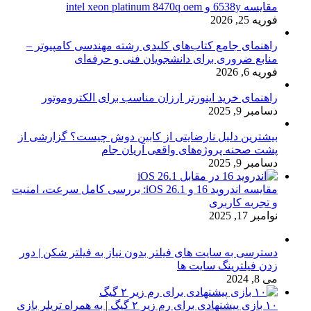
مقایسه 6538y و intel xeon platinum 8470q oem
فوریه 25, 2026
راهنمای جامع کتاب‌های کلیدی رشته مهندسی کامپیوتر –
منابع ضروری برای دانشجویان فنی و حرفه‌ای
فوریه 6, 2026
راهنمای خرید اینورتر ارزان مناسب برای الکتروموتور
دسامبر 9, 2025
بیشترین دلیل نارضایتی از کابین دوش چیست؟ گزارشی از
پشت صحنه پروژه‌های واقعی آریان جام
دسامبر 9, 2025
مقایسه اندروید 16 و iOS 26.1: بررسی کامل سرعت، امنیت
و تجربه کاربری
نوامبر 17, 2025
دسترسی به سایت های فیلتر بدون نیاز به فیلتر شکن | دور
زدن فیلترینگ سایت ها
می 8, 2024
۱۰ بازی پیشنهادی برای رم زیر ۲ گیگ | به همراه تریلر بازی