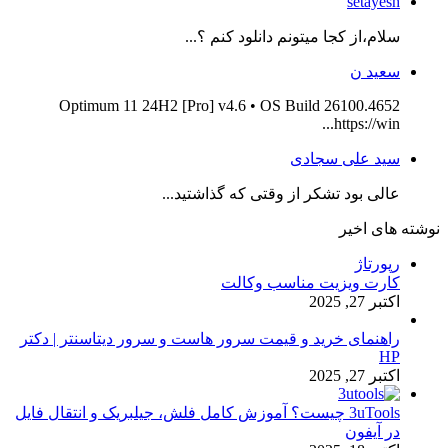
setayesh
سلام،از کجا میتونم دانلود کنم ؟...
سعید ن
Optimum 11 24H2 [Pro] v4.6 • OS Build 26100.4652
https://win...
سید علی سجادی
عالی بود تشکر از وقتی که گذاشتید...
نوشته های اخیر
رپورتاژ
کارت ویزیت مناسب وکالت
اکتبر 27, 2025
راهنمای خرید و قیمت سرور هاست و سرور دیتاسنتر | دکتر
HP
اکتبر 27, 2025
3uTools چیست؟ آموزش کامل فلش، جیلبریک و انتقال فایل
در آیفون