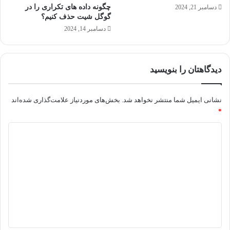
ا
چگونه داده های تکراری را در
دسامبر 21, 2024
م
گوگل شیت حذف کنیم؟
ج
دسامبر 14, 2024
ذ
ا
ب
ت
دیدگاهتان را بنویسید
ر
ا
س
نشانی ایمیل شما منتشر نخواهد شد.
بخش‌های موردنیاز علامت‌گذاری شده‌اند
ت
*
؟
د
)
ی
د
گ
ا
ه
*