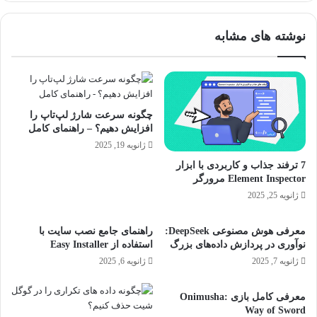
و
و
ظ
ب
نوشته های مشابه
ه
ا
و
ی
ر
ل
ک
ی
ا
ا
ن
پ
چگونه سرعت شارژ لپ‌تاپ را
ا
ا
افزایش دهیم؟ – راهنمای کامل
د
ب
ژانویه 19, 2025
ا
ج
7 ترفند جذاب و کاربردی با ابزار
ی
ی
Element Inspector مرورگر
ی
م
ژانویه 25, 2025
و
ب
معرفی هوش مصنوعی DeepSeek:
راهنمای جامع نصب سایت با
ا
نوآوری در پردازش داده‌های بزرگ
استفاده از Easy Installer
ی
ل
ژانویه 7, 2025
ژانویه 6, 2025
(
ک
معرفی کامل بازی Onimusha:
د
Way of Sword