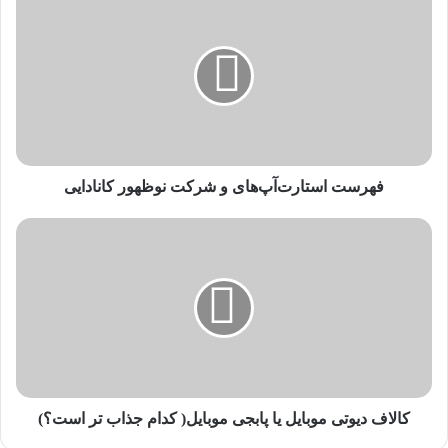
ه
ر
س
ت
ا
س
ت
ا
ر
فهرست استارت‌آپ‌های و شرکت نوظهور کانادایی
ت‌
آ
ک
پ‌
ا
ه
ل
ا
ا
ی
ف
و
د
ش
ی
ر
و
ک
ت
ت
ی
کالاف دیوتی موبایل یا پابجی موبایل( کدام جذاب تر است؟)
ن
م