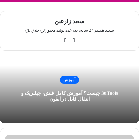
سعید زارعین
سعید هستم 27 ساله، یک عدد تولید محتوا(ئر) خلاق :)))
این
گی
ستا
ت
گرا
‌ها
م
ب
آموزش
3uTools چیست؟ آموزش کامل فلش، جیلبریک و
انتقال فایل در آیفون
ف