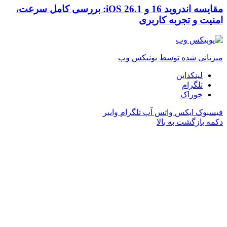
مقایسه اندروید 16 و iOS 26.1: بررسی کامل سرعت،
امنیت و تجربه کاربری
میزبانی شده توسط یونیکس وب
لینکداین
تلگرام
خوراک
فیسبوک
ایکس
واتس آپ
تلگرام
وایبر
دکمه بازگشت به بالا