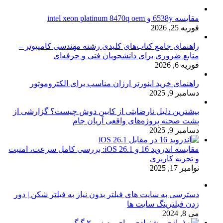
مقایسه 6538y و intel xeon platinum 8470q oem
فوریه 25, 2026
راهنمای جامع کتاب‌های کلیدی رشته مهندسی کامپیوتر –
منابع ضروری برای دانشجویان فنی و حرفه‌ای
فوریه 6, 2026
راهنمای خرید اینورتر ارزان مناسب برای الکتروموتور
دسامبر 9, 2025
بیشترین دلیل نارضایتی از کابین دوش چیست؟ گزارشی از
پشت صحنه پروژه‌های واقعی آریان جام
دسامبر 9, 2025
مقایسه اندروید 16 و iOS 26.1: بررسی کامل سرعت، امنیت
و تجربه کاربری
نوامبر 17, 2025
دسترسی به سایت های فیلتر بدون نیاز به فیلتر شکن | دور
زدن فیلترینگ سایت ها
می 8, 2024