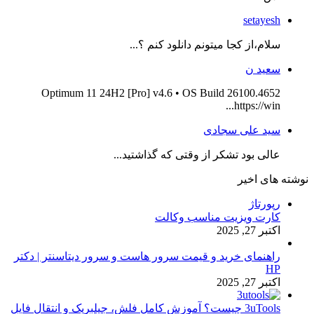
setayesh
سلام،از کجا میتونم دانلود کنم ؟...
سعید ن
Optimum 11 24H2 [Pro] v4.6 • OS Build 26100.4652
https://win...
سید علی سجادی
عالی بود تشکر از وقتی که گذاشتید...
نوشته های اخیر
رپورتاژ
کارت ویزیت مناسب وکالت
اکتبر 27, 2025
راهنمای خرید و قیمت سرور هاست و سرور دیتاسنتر | دکتر
HP
اکتبر 27, 2025
3uTools چیست؟ آموزش کامل فلش، جیلبریک و انتقال فایل