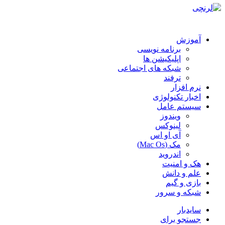
آموزش
برنامه نویسی
اپلیکیشن ها
شبکه های اجتماعی
ترفند
نرم افزار
اخبار تکنولوژی
سیستم عامل
ویندوز
لینوکس
آی او اس
مک (Mac Os)
اندروید
هک و امنیت
علم و دانش
بازی و گیم
شبکه و سرور
سایدبار
جستجو برای