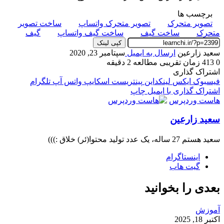
برچسب ها
تصویر متحرک
تصویر متحرک واتساپ
ساخت تصویر
متحرک
ساخت گیف
ساخت گیف واتساپ
گیف
کپی لینک
سعید زارعین
ارسال به ایمیل
سپتامبر 23, 2020
0
413
زمان تقریبی مطالعه 2 دقیقه
اشتراک گذاری
فیسبوک
ایکس
لینکداین
پینتریست
اسکایپ
واتس آپ
تلگرام
اشتراک گذاری با ایمیل
چاپ
هاست وردپرس
سعید زارعین
سعید هستم 27 ساله، یک عدد تولید محتوا(ئر) خلاق :)))
اینستاگرام
گیت ‌هاب
بعدی را بخوانید
آموزش
اکتبر 18, 2025