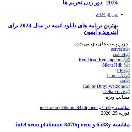
2024 | دور زدن تحریم ها
می 8, 2024
بهترین برنامه های دانلود انیمه در سال 2024 برای
اندروید و آیفون
آخرین پست های بازبینی شده
مطالب ویژه
مقایسه 6538y و intel xeon platinum 8470q oem
فوریه 25, 2026
مقایسه 6538y و intel xeon platinum 8470q oem