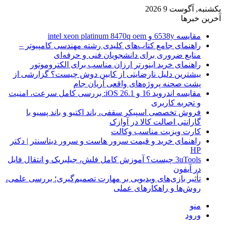
یکشنبه, آگوست 9 2026
آخرین خبرها
مقایسه 6538y و intel xeon platinum 8470q oem
راهنمای جامع کتاب‌های کلیدی رشته مهندسی کامپیوتر –
منابع ضروری برای دانشجویان فنی و حرفه‌ای
راهنمای خرید اینورتر ارزان مناسب برای الکتروموتور
بیشترین دلیل نارضایتی از کابین دوش چیست؟ گزارشی از
پشت صحنه پروژه‌های واقعی آریان جام
مقایسه اندروید 16 و iOS 26.1: بررسی کامل سرعت، امنیت
و تجربه کاربری
فروش تخصصی اسپیکر سقفی، باند اکتیو و باند پسیو با
گارانتی اصالت کالا در آوازک
کارت ویزیت مناسب وکالت
راهنمای خرید و قیمت سرور هاست و سرور دیتاسنتر | دکتر
HP
3uTools چیست؟ آموزش کامل فلش، جیلبریک و انتقال فایل
در آیفون
تأثیر بازی‌های ویدیویی بر مهارت تصمیم‌گیری؛ بررسی علمی،
روش‌ها و راهکارهای عملی
منو
ورود