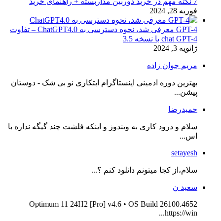
7 نکته مهم در خرید دوربین مداربسته + راهنمای خرید
فوریه 28, 2024
GPT-4 معرفی شد، نحوه دسترسی به ChatGPT4.0 – تفاوت
chat GPT-4 با نسخه 3.5
ژانویه 3, 2024
مریم جوان زاده
بهترین دوره ادمینی اینستاگرام ابتکاری نو بی شک - دوستان
پیشن...
حمیدرضا
سلام و درود کاری به ویندوز و اینکه فلشت چند گیگه نداره با
اس...
setayesh
سلام،از کجا میتونم دانلود کنم ؟...
سعید ن
Optimum 11 24H2 [Pro] v4.6 • OS Build 26100.4652
https://win...