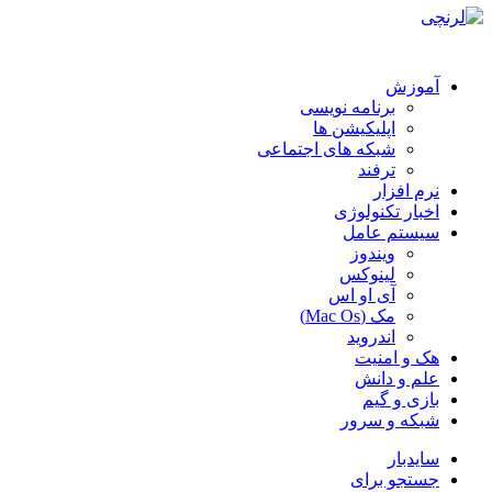
آموزش
برنامه نویسی
اپلیکیشن ها
شبکه های اجتماعی
ترفند
نرم افزار
اخبار تکنولوژی
سیستم عامل
ویندوز
لینوکس
آی او اس
مک (Mac Os)
اندروید
هک و امنیت
علم و دانش
بازی و گیم
شبکه و سرور
سایدبار
جستجو برای