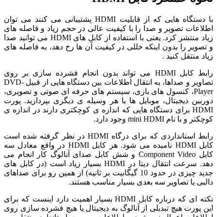
با دستگاه هایی که از قابلیت HDMI پشتیبانی می کنند می توان
اطلاعات تصویر و صدا را با کیفیت عالی در حجم زیاد و فاصله های
زیاد منتشر کرد. یعنی با استفاده از کابل های HDMI می توانید صدا
و تصویر را بدون اینکه خللی در کیفیت آن ها رخ دهد، به فاصله های
زیاد منتقل کنید .
رابط کابل HDMI می تواند بدون انجام فشرده سازی بر روی
تصاویر و صداها، به انتقال اطلاعات بین دستگاه هایی از قبیل DVD-
Player، کنسول های بازی، سیستم های حرفه ای صوتی و تصویری،
دوربین دیجیتال، موبایل ها یا هر وسیله ی دیگری بپردازید. پورت
HDMI برای دستگاه هایی که اندازه ی کوچکتری دارند در اندازه ی
کوچکتر و با نام mini HDMI وجود دارد.
رابط استانداردی که برای درگاه HDMI در نظر گرفته شده است
کابل HDMI نامیده می شود. هر کابل HDMI در واقع معادل سه
کابل Component Video و شش کابل صدای آنالوگ کار انجام می
دهد. سرعت انتقال دیتا در HDMI بسیار زیاد است (در کابل های
جدید چیزی در حدود 10 گیگابیت بر ثانیه) از همین رو برای صداهای
دالبی یا تصاویر سه بعدی بسیار مناسب هستند.
نکته ای که درباره کابل HDMI بسیار اهمیت دارد اینست که برای
این پورت هیچ تبدیلی از آنالوگ به دیجیتال یا هیچ فشرده سازی روی