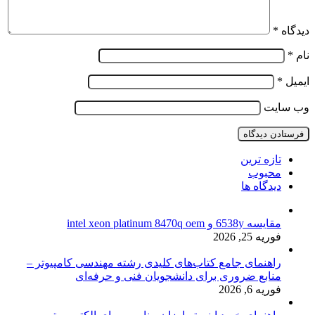
دیدگاه
*
نام
*
ایمیل
*
وب‌ سایت
تازه ترین
محبوب
دیدگاه ها
مقایسه 6538y و intel xeon platinum 8470q oem
فوریه 25, 2026
راهنمای جامع کتاب‌های کلیدی رشته مهندسی کامپیوتر –
منابع ضروری برای دانشجویان فنی و حرفه‌ای
فوریه 6, 2026