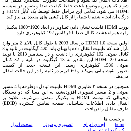
اطلاعات اعمال نمی‌شود و اطلاعات بصورت استاندارد منتقل می
شوند که همین موضوع باعث حفظ کیفیت صدا و تصویر در سیستم
HDMI می شود. تمامی این مراحل فقط توسط یک کابل HDMI و
درگاه آن انجام شده تا شما را از کابل کشی های متعدد بی نیاز کند.
پورت HDMI قابلیت نشان دادن تصاویر در ابعاد 1920*1080 پیکسل
را به همراه هشت کانال صدا با فرکانس 192 کیلوهرتزی دارد.
اولین نسخه HDMI 1.0 در سال 2003 با طول کابل بالای 2 متر وارد
بازار شد که قابلیت انتقال داده با پهنای باند 4.95 گیگابیت در ثانیه و 8
کانال صوتی 192 کیلوهرتزی را داشت و در سپتامبر 2013 با تولید
نسخه HDMI 2.0 این مقادیر به 18 گیگابیت در ثانیه و 32 کانال
صوتی 1536 کیلوهرتزی رسید. این نسخه جدید از کیفیت
تصویر 4kپشتیبانی می‌کند و 60 فریم در ثانیه را در این حالت انتقال
می‌دهد.
همچنین در نسخه ۲ فناوری HDMI قابلیت تبادل دوطرفه با 4 مسیر
صوتی و 2 مسیر تصویری افزوده‌شد، به این معنا که دو دستگاه
دیجیتالی که توسط HDMI به یکدیگر متصل می‌شوند، علاوه بر
انتقال داده، اطلاعات شناسایی صفحه نمایش گسترده (EDID)
طرف مقابل را دریافت
برچسب ها
hdmi
اچ دی ام ای
تصویری وصوتی
سخت افزار
کار کرد اچ دی ام ای