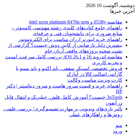
دوشنبه, آگوست 10 2026
آخرین خبرها
مقایسه 6538y و intel xeon platinum 8470q oem
راهنمای جامع کتاب‌های کلیدی رشته مهندسی کامپیوتر –
منابع ضروری برای دانشجویان فنی و حرفه‌ای
راهنمای خرید اینورتر ارزان مناسب برای الکتروموتور
بیشترین دلیل نارضایتی از کابین دوش چیست؟ گزارشی از
پشت صحنه پروژه‌های واقعی آریان جام
مقایسه اندروید 16 و iOS 26.1: بررسی کامل سرعت، امنیت
و تجربه کاربری
فروش تخصصی اسپیکر سقفی، باند اکتیو و باند پسیو با
گارانتی اصالت کالا در آوازک
کارت ویزیت مناسب وکالت
راهنمای خرید و قیمت سرور هاست و سرور دیتاسنتر | دکتر
HP
3uTools چیست؟ آموزش کامل فلش، جیلبریک و انتقال فایل
در آیفون
تأثیر بازی‌های ویدیویی بر مهارت تصمیم‌گیری؛ بررسی علمی،
روش‌ها و راهکارهای عملی
منو
ورود