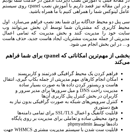
در مقاله قبلی با آموزش نصب دایرکت ادمین در خدمت شما بودیم
و در این مقاله نیز قصد داریم با آموزش نصب cpanel روی سیستم
عامل لینوکس شما را همراهی کنیم با ما همراه باشید.
سی پنل دو محیط جداگانه برای شما بعد نصب فراهم می‌سازد، اول
محیط کاربری که مشتریان شما توسط آن بخش می‌توانند وب
سایت خود را مدیریت کنند و بخش مدیریت که تمامی اعمال
مدیریتی از جمله مدیریت مشتریان، ایجاد هاست جدید، حذف هاست
و… در این بخش انجام می شود.
بخشی از مهم‌ترین امکاناتی که cpanel برای شما فراهم
می‌کند
فراهم کردن یک محیط گرافیگی قدرتمند و کاربرپسند
امکان انجام کارهای مهم مدیریتی از جمله بکاپ گیری، انتقال
هاست و ریستور کردن داده ها به صورت بسیار ساده
مدیریت راحت DNS و میل سرورها برای مدیر سرور و
کاربران در بخش کنترل پنل کاربری آن‌ها
کنترل سرویس‌های شبکه به صورت گرافیکی بدون نیاز به
هیچ دستوری
قابلیت کانفیگ و اعمال SSL/TLS برای تمامی دامنه‌ها
وجود محیطی ساده و تعاملی برای مدیریت بر روی پایگاه
داده‌ها توسط phpmyadmin
قابلیت ست شدن با سیستم مدیریت مشتری WHMCS جهت