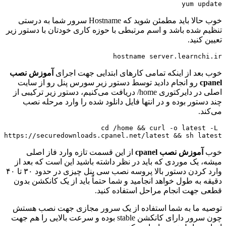
yum update
خوب حالا باید مطمئن شوید که Hostname سرور شما به درستی
تنظیم شده باشد و اسم مرتبطی با حوزه کاری خودتان با دستور زیر
تعیین کنید.
hostname server.learnchi.ir
خوب بعد از اینکه تمامی کارهای ابتدایی جهت اجرای
آموزش نصب
cpanel
رو انجام دادید توسط دستور زیر سورس پنل رو از سایت
اصلی در دایرکتوری home/ دریافت می‌کنیم، دستور زیر ترکیبی از
چند دستور بوده و در انتها فایل دانلود شده را وارد مرحله نصب
می‌کند.
cd /home && curl -o latest -L 
https://securedownloads.cpanel.net/latest && sh latest
خوب
آموزش نصب cpanel
از این قسمت تازه وارد فاز اصلی
میشه، یک موردی که باید در نظر داشته باشید این است که بعد از
وارد کردن دستور بالا پروسه نصب سی پنل چیزی در حدود ۳۰ تا ۴۰
دقیقه به طول خواهد انجامید و شما حتماً باید از یک کانکشن بدون
قطعی جهت انجام مراحل استفاده کنید.
توصیه ما به شما استفاده از یک سرور مجازی جهت نصب هستش
چون سرور دارای کانکشن stable بوده و سرعت بالایی را هم جهت