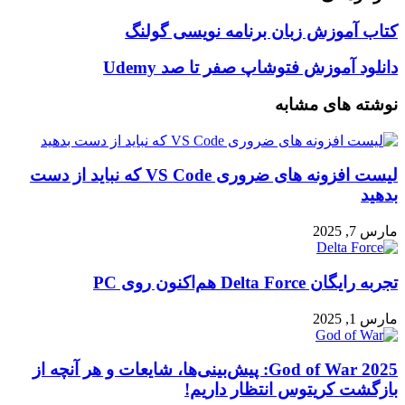
کتاب
کتاب آموزش زبان برنامه نویسی گولنگ
آموزش
زبان
دانلود
دانلود آموزش فتوشاپ صفر تا صد Udemy
برنامه
آموزش
نویسی
فتوشاپ
نوشته های مشابه
گولنگ
صفر
تا
صد
Udemy
لیست افزونه های ضروری VS Code که نباید از دست
بدهید
مارس 7, 2025
تجربه رایگان Delta Force هم‌اکنون روی PC
مارس 1, 2025
God of War 2025: پیش‌بینی‌ها، شایعات و هر آنچه از
بازگشت کریتوس انتظار داریم!