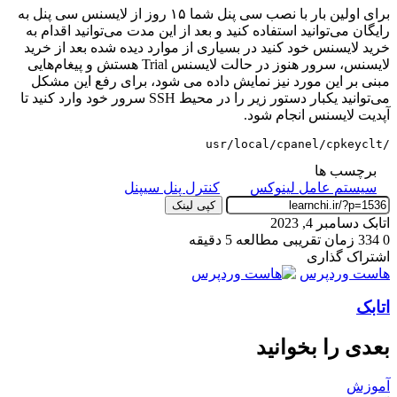
برای اولین بار با نصب سی پنل شما ۱۵ روز از لایسنس سی پنل به
رایگان می‌توانید استفاده کنید و بعد از این مدت می‌توانید اقدام به
خرید لایسنس خود کنید در بسیاری از موارد دیده شده بعد از خرید
لایسنس، سرور هنوز در حالت لایسنس Trial هستش و پیغام‌هایی
مبنی بر این مورد نیز نمایش داده می شود، برای رفع این مشکل
می‌توانید یکبار دستور زیر را در محیط SSH سرور خود وارد کنید تا
آپدیت لایسنس انجام شود.
/usr/local/cpanel/cpkeyclt
برچسب ها
سیستم عامل لینوکس
کنترل پنل سیپنل
کپی لینک
ارسال
اتابک
دسامبر 4, 2023
به
0
334
زمان تقریبی مطالعه 5 دقیقه
ایمیل
اشتراک گذاری
چاپ
واتس
ایکس
تلگرام
اشتراک
اسکایپ
لینکداین
فیسبوک
پینتریست
هاست وردپرس
آپ
گذاری
اتابک
با
ایمیل
بعدی را بخوانید
آموزش