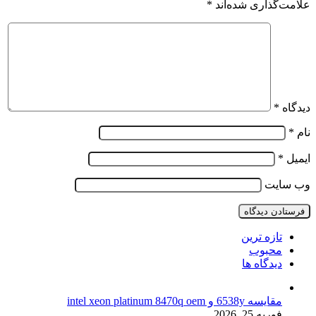
علامت‌گذاری شده‌اند
*
دیدگاه
*
نام
*
ایمیل
*
وب‌ سایت
تازه ترین
محبوب
دیدگاه ها
مقایسه 6538y و intel xeon platinum 8470q oem
فوریه 25, 2026