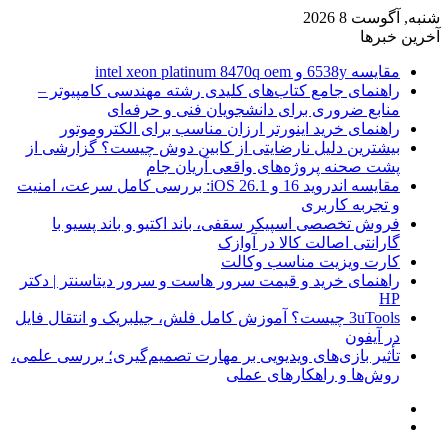
شنبه, آگوست 8 2026
آخرین خبرها
مقایسه 6538y و intel xeon platinum 8470q oem
راهنمای جامع کتاب‌های کلیدی رشته مهندسی کامپیوتر –
منابع ضروری برای دانشجویان فنی و حرفه‌ای
راهنمای خرید اینورتر ارزان مناسب برای الکتروموتور
بیشترین دلیل نارضایتی از کابین دوش چیست؟ گزارشی از
پشت صحنه پروژه‌های واقعی آریان جام
مقایسه اندروید 16 و iOS 26.1: بررسی کامل سرعت، امنیت
و تجربه کاربری
فروش تخصصی اسپیکر سقفی، باند اکتیو و باند پسیو با
گارانتی اصالت کالا در آوازک
کارت ویزیت مناسب وکالت
راهنمای خرید و قیمت سرور هاست و سرور دیتاسنتر | دکتر
HP
3uTools چیست؟ آموزش کامل فلش، جیلبریک و انتقال فایل
در آیفون
تأثیر بازی‌های ویدیویی بر مهارت تصمیم‌گیری؛ بررسی علمی،
روش‌ها و راهکارهای عملی
منو
ورود