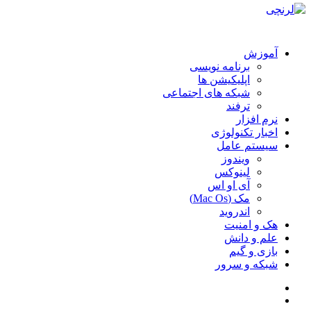
آموزش
برنامه نویسی
اپلیکیشن ها
شبکه های اجتماعی
ترفند
نرم افزار
اخبار تکنولوژی
سیستم عامل
ویندوز
لینوکس
آی او اس
مک (Mac Os)
اندروید
هک و امنیت
علم و دانش
بازی و گیم
شبکه و سرور
سایدبار
جستجو