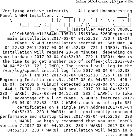
انجام مراحل نصب ایجاد میکند.
Verifying archive integrity... All good.Uncompressing 
Panel & WHM Installer.....____                  ____|  
_ \ __ _ _ __   ___| |/ __| |_) / _` | '_ \ / _ \ || 
(__|  __/ (_| | | | |  __/ |\___|_|   \__,_|_| 
|_|\___|_|Installer Version v00061 
r019cb5809ce1f2644bbf195d18f15f513a4f5263Beginning 
main installation.2017-03-04 04:52:33  720 ( INFO): 
cPanel & WHM installation started at: Sat Mar  4 
04:52:33 2017!2017-03-04 04:52:33  721 ( INFO): This 
installation will require 20-50 minutes, depending on 
your hardware.2017-03-04 04:52:33  722 ( INFO): Now is 
the time to go get another cup of coffee/jolt.2017-03-
04 04:52:33  723 ( INFO): The install will log to the 
/var/log/cpanel-install.log file.2017-03-04 04:52:33  
724 ( INFO): 2017-03-04 04:52:33  725 ( INFO): 
Beginning Installation v3...2017-03-04 04:52:33  428 ( 
INFO): CentOS 6 (Linux) detected!2017-03-04 04:52:33  
444 ( INFO): Checking RAM now...2017-03-04 04:52:33  
233 ( WARN): 2017-03-04 04:52:33  233 ( WARN): To take 
full advantage of all of cPanel & WHM's features,2017-
03-04 04:52:33  233 ( WARN): such as multiple SSL 
certificates on a single IPv4 Address2017-03-04 
04:52:33  233 ( WARN): and significantly improved 
performance and startup times,2017-03-04 04:52:33  233 
( WARN): we highly recommend that you use CentOS 
version 7.2017-03-04 04:52:33  233 ( WARN): 2017-03-04 
04:52:33  233 ( WARN): Installation will begin in 5 