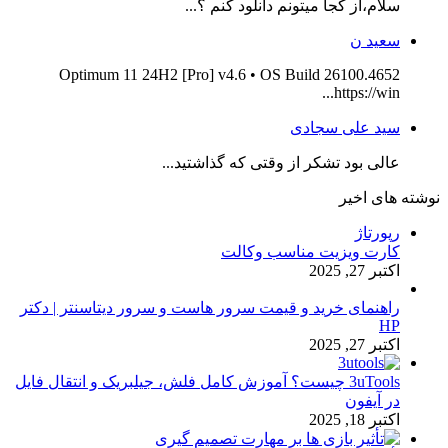
سلام،از کجا میتونم دانلود کنم ؟...
سعید ن
Optimum 11 24H2 [Pro] v4.6 • OS Build 26100.4652
https://win...
سید علی سجادی
عالی بود تشکر از وقتی که گذاشتید...
نوشته های اخیر
رپورتاژ
کارت ویزیت مناسب وکالت
اکتبر 27, 2025
راهنمای خرید و قیمت سرور هاست و سرور دیتاسنتر | دکتر
HP
اکتبر 27, 2025
3uTools چیست؟ آموزش کامل فلش، جیلبریک و انتقال فایل
در آیفون
اکتبر 18, 2025