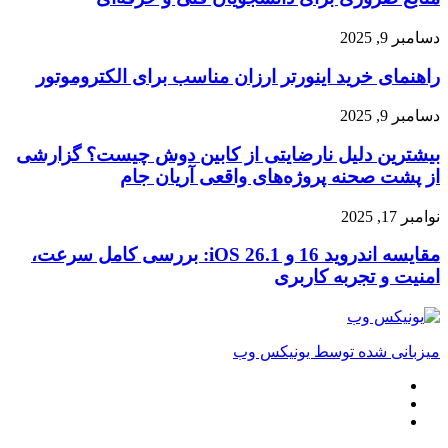
رشته
مهندسی
راهنمای
دسامبر 9, 2025
کامپیوتر
خرید
–
راهنمای خرید اینورتر ارزان مناسب برای الکتروموتور
اینورتر
منابع
ارزان
ضروری
مناسب
بیشترین
دسامبر 9, 2025
برای
برای
دلیل
دانشجویان
الکتروموتور
بیشترین دلیل نارضایتی از کابین دوش چیست؟ گزارشی
نارضایتی
فنی
از
از پشت صحنه پروژه‌های واقعی آریان جام
و
کابین
حرفه‌ای
دوش
مقایسه
نوامبر 17, 2025
چیست؟
اندروید
گزارشی
16
مقایسه اندروید 16 و iOS 26.1: بررسی کامل سرعت،
از
و
امنیت و تجربه کاربری
پشت
iOS
صحنه
26.1:
پروژه‌های
بررسی
واقعی
کامل
میزبانی شده توسط یونیکس وب
آریان
سرعت،
جام
امنیت
لینکداین
و
تلگرام
تجربه
خوراک
کاربری